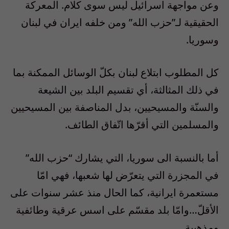
وعن مواجهة اسرائيل ليس سوى كلام. المعركة
الحقيقية لـ”حزب الله” ومن خلفه ايران في لبنان
وسوريا.
كل المطلوب ابتلاع لبنان بكلّ الوسائل الممكنة بما
في ذلك المثالثة، أي تقسيم البلد بين الشيعة
والسنّة والمسيحيين، بدل المناصفة بين المسيحيين
والمسلمين التي أقرّها اتّفاق الطائف.
أما بالنسبة الى سوريا، التي يشارك “حزب الله”
في المجزرة التي يتعرّض لها شعبها، فهي امّا
مستعمرة ايرانية، كما الحال منذ عشر سنوات على
الأقلّ…وامّا بلد مقسّم على اسس عرقية وطائفية
ومذهبية.