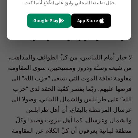
حمّل تطبيقنا المجاني وابقَ على اطّلاع أينما كنت.
شيئا فشيئا، يستفرد “حزب الله” بمؤسسات الدولة
Google Play
App Store
اللبنانية من دون استثناء. يعمل على تدمير هذه
المؤسسات أو احتوائها الواحدة تلو الأخرى.
لا خيار أمام اللبنانيين، من كلّ الطوائف والمذاهب،
من شيعة وسنّة ودروز ومسيحيين، سوى المقاومة،
مقاومة ثقافة الموت التي يسعى “حزب الله” الى
فرضها عليهم. ربّما يفسر كمّية الحقد لدى “حزب
الله” على طرابلس والشمال اللبناني، وصولا الى
عرسال المرتبطة بالبقاع، أن أهل طرابلس
والشمال وعرسال، كما أهل بيروت وصيدا وكلّ
منطقة لبنانية يعرفون أن كلّ الكلام عن المقاومة