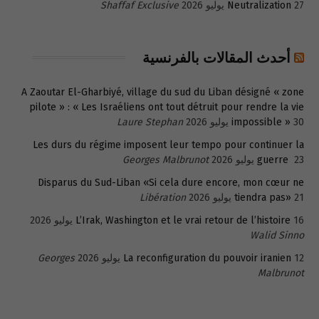
27 يوليو 2026
Neutralization
Shaffaf Exclusive
أحدث المقالات بالفرنسية
A Zaoutar El-Gharbiyé, village du sud du Liban désigné « zone
pilote » : « Les Israéliens ont tout détruit pour rendre la vie
30 يوليو 2026
impossible »
Laure Stephan
Les durs du régime imposent leur tempo pour continuer la
23 يوليو 2026
guerre
Georges Malbrunot
Disparus du Sud-Liban «Si cela dure encore, mon cœur ne
21 يوليو 2026
tiendra pas»
Libération
16 يوليو 2026
L’Irak, Washington et le vrai retour de l’histoire
Walid Sinno
12 يوليو 2026
La reconfiguration du pouvoir iranien
Georges
Malbrunot