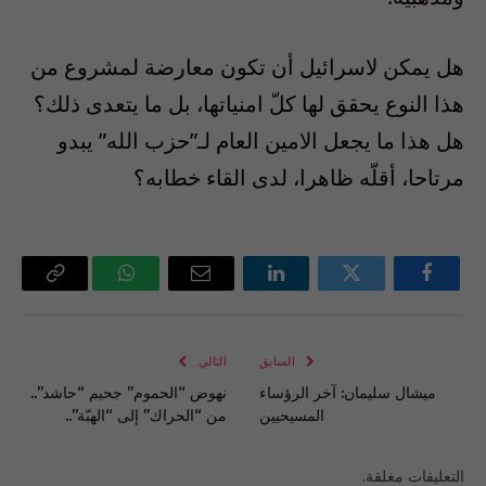
هل يمكن لاسرائيل أن تكون معارضة لمشروع من
هذا النوع يحقق لها كلّ امنياتها، بل ما يتعدى ذلك؟
هل هذا ما يجعل الامين العام لـ”حزب الله” يبدو
مرتاحا، أقلّه ظاهرا، لدى القاء خطابه؟
فيسبوك
تويتر
لينكدإن
البريد
واتساب
Copy
الإلكتروني
Link
السابق
التالي
ميشال سليمان: آخر الرؤساء
نهوض “الحموم” جحيم “حاشد”..
المسيحيين
من “الحراك” إلى “الهبّة”..
التعليقات مغلقة.