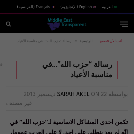
العربية
English
(
الإنجليزية
)
Français
(
الفرنسية
)
»
أنت الآن تتصفح:
الرئيسية
رسالة “حزب الله”…في مناسبة الأعياد
رسالة “حزب الله”…في
مناسبة الأعياد
بواسطة
22 ديسمبر 2013
ON
SARAH AKEL
غير مصنف
تكمن احدى المشاكل الاساسية لـ”حزب الله” في
انّه لم يعد ينطلي على احد. لا على العرب عموما،