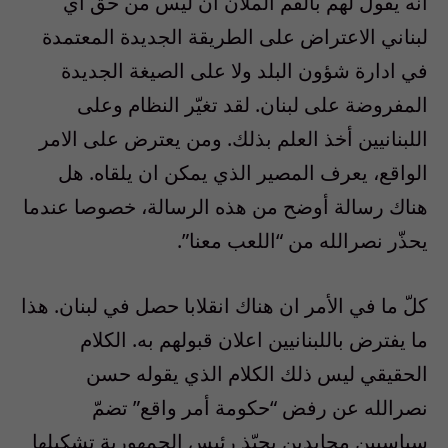
انّه يقول لهم بالفم الملآن أن ليس من حق أي
لبناني الاعتراض على الطريقة الجديدة المعتمدة
في ادارة شؤون البلد ولا على الصيغة الجديدة
المفروضة على لبنان. لقد تغيّر النظام وعلى
اللبنانيين أخذ العلم بذلك. ومن يعترض على الامر
الواقع، يعرف المصير الذي يمكن ان يلقاه. هل
هناك رسالة أوضح من هذه الرسالة، خصوصا عندما
يحذّر نصرالله من “اللعب معنا”.
كلّ ما في الأمر ان هناك انقلابا حصل في لبنان. هذا
ما يفترض باللبنانيين اعلان قبولهم به. الكلام
الحقيقي ليس ذلك الكلام الذي يقوله حسن
نصرالله عن رفض “حكومة أمر واقع” تضمّ
سياسيين محايدين يحبّذ رئيس الجمهورية تشكيلها