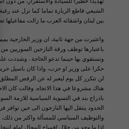
تهديداً خطيراً للسيادة والاستقرار، من دون ا
الشيعي قاطع الزيارة تماما كما نزل عند رغب
بين لبنان واشقائه العرب ما زالت مفاعيلها تص
واعتبرت من جهة ثانية، ان وزير الخارجية بمم
باعتبارها توظف ورقة النازحين السوريين من 
وتستقوي بها حينما تدعو الحاجة . وشددت عل
حكرا على وزير او حزب، واذا كان باسيل حريصا
لن تتكرر كل يوم ليعبر له عن الرفض المطلق و
هناك مشروعا في هذا الاتجاه. وقالت كان الاجد
بادراج بند في التسوية السياسية للازمة السو
الحدود ينتقل اليها النازحون الى حين توافر
والتوظيف السياسي للمسألة واكثر من ذلك، 
اذا ما وجد من خلال افساح المجال امام انتخا