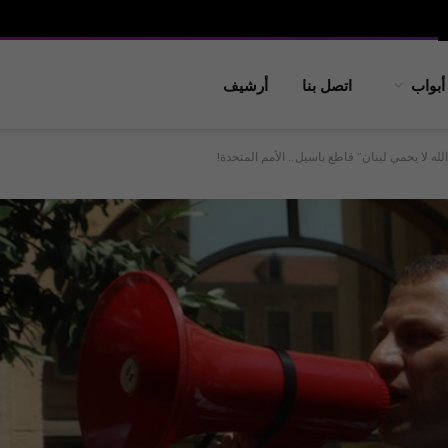
أبواب
اتصل بنا
أرشيف
لله لا يحمي لبنان” قاطع باسيل.. الأمم المتحدة!