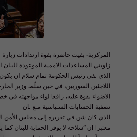
المركزية- بقيت حاضرة بقوة ارتدادات زيارة ا
زاويتي المساعدات الاممية الموعودة للبنان 
الذي نفى رئيس الحكومة تمام سلام ان يكون 
اللاجئين السوريين، في حين سلّط وزير الخارج
تصفية الحسابات السـياسية مـع بان
معتبرا ان “سلاحه لا يوفر الحماية للبنان كم