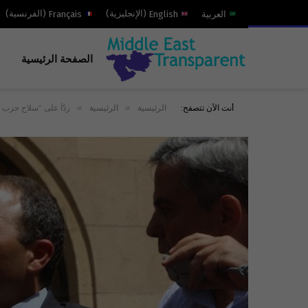
العربية
English
(
الإنجليزية
)
Français
(
الفرنسية
)
الصفحة الرئيسية
»
»
أنت الآن تتصفح:
الرئيسية
الرئيسية
ردّاً على “سلاح حزب ا