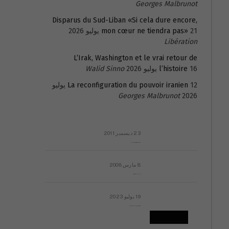
Georges Malbrunot
Disparus du Sud-Liban «Si cela dure encore,
21 يوليو 2026
mon cœur ne tiendra pas»
Libération
L’Irak, Washington et le vrai retour de
16 يوليو 2026
l’histoire
Walid Sinno
La reconfiguration du pouvoir iranien
12 يوليو
Georges Malbrunot
2026
23 ديسمبر 2011
عائلة المهندس طارق الربعة: أين دولة القانون والموسسات؟
8 مارس 2008
رسالة مفتوحة لقداسة البابا شنوده الثالث
19 يوليو 2023
إشكاليات التقويم الهجري، وهل يجدي هذا التقويم أيُ نفع؟