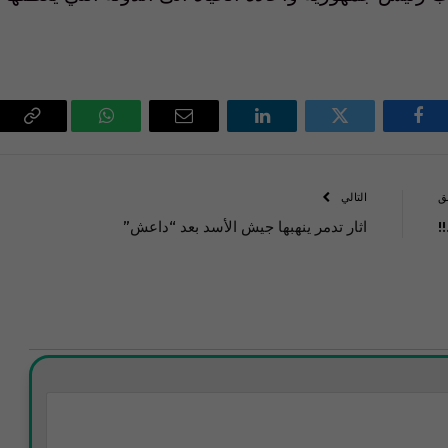
فيسبوك
تويتر
لينكدإن
البريد
واتساب
Copy
الإلكتروني
Link
ق
التالي
!
اثار تدمر ينهبها جيش الأسد بعد “داعش”