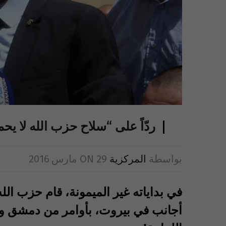
ردّاً على “سلاح حزب الله لا يح
بواسطة
المركزية
29 مارس 2016
ON
في بداياته غير الميمونة، قام حزب ال
أجانب في بيروت، بأوامر من دمشق وطه