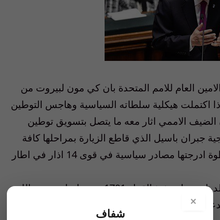
لامين العام للامم المتحدة بان كي مون لبيروت من
اذا اكتملت هيكلية سلطاته السياسية وهاجس التوطين
الضيف الاممي اثار معه ما يتصل بتسويق توطين
ية جبران باسيل الذي قاطع الزيارة بمراحلها كافة
الاضواء بقوة عليه، رافعا لواء مواجهته في خطوة ادرجتها مصادر سياسية في قوى 14 اذار في اطار
الذي كان شن في تقريره إلى مجلس الأمن الدولي حول تنفيذ القرار 1701 هجوما على حزب الله،
×
ا يدعي الحزب بل يقوض حكم القانون اللبناني ويشكل
شفاف