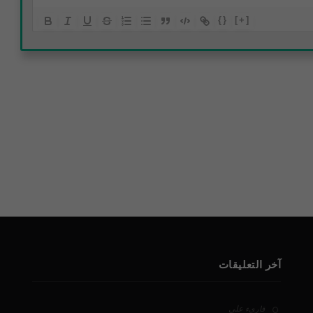
{}
[+]
آخر التعليقات
على
قارىء