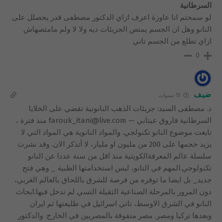
السرطانية
لو سمحتم انا عاوزة اعرف ازاي الدكتور مصطفى قدر يحصلل على
النانو وهل ان الجسم يمتص الجزيئات ديه ولا لا ولم مامتصهاش
ازاي تطلع من الجسم تاني
0
ضيف
15 سنوات
د. مصطفى السيد: جزيئات الذهب النانونية تقضي على الخلايا
السرطانية فاروق عيتاني — farouk_itani@live.com منذ فترة ،
تابعت موضوع النانو تكنولجي. والمواد النانوية هي المواد التي لا
يزيد حجمها على 200 من مليون او مليار، لا أتذكر الان. وقد نشرت
سلسلة عالم المعرفةالكويتية منذ اقل من سنة عددا عن النانو
تكنولوجي.المهم في النانو، ليس استخدامتها الطبية _ وهي فتح
جديد_ بل ايضا ما توفره من فرصة للشرق باللحاق بالعالم الغربي،
دون المرور بالمرحلة الصناعية الثقيلة التسي لم ندخل فيها.ابحاث
النانو في الشرق الاوسط، تاتي اسرائيل في طليعتها ثم ايران
وبعدها تركيا ومصر. مصر متفوقة بالمصريين في الخارج. والدكتور