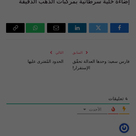
إضاءة خلية سرطانية بمركّبات الذهب الدقيقة
فيسبوك
تويتر
لينكدإن
البريد
واتساب
Copy
الإلكتروني
Link
السابق
التالي
فارس سعيد: وحدها العدالة تحقّق
الحدود المُفترى عليها
الإستقرار!
4
تعليقات
الأحدث