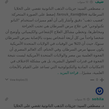
ضيف
12 سنوات
د. مصطفى السيد: جزيئات الذهب النانونية تقضي على الخلايا
السرطانية farouk_itani@live. إضغط على الصورة المتحركة:
“قضيب ذهب” دقيق وأشار إلى أن أهم مميزات استخدام “النانو
تكنولوجي” في علاج مرض السرطان هي تجنب الجراحة
ومخاطرها، وتخطي مشاكل العلاج الإشعاعي والكيميائي. وأوضح أن
شخصا واحداً من كل أربعة أشخاص يموت بالإصابة بمرض السرطان
سنويًا، حيث أن 23% من الوفيات في الولايات المتحدة الأمريكية
يكون سببها مرض السرطان. وفي الختام، أكد العالم المصري أن
الفجوة العلمية بين مصر والولايات المتحدة الأمريكية ليست نتيجة
الفجوة في قدرات العقول البشرية، بل هي مشكلة الاختلاف في
الامكانيات المادية والتكنولوجية التي تساعد على القيام بالأبحاث
العلمية، مشيرًا
…
قراءة المزيد ..
0
View Replies
(1)
sohila
15 سنوات
د. مصطفى السيد: جزيئات الذهب النانونية تقضي على الخلايا