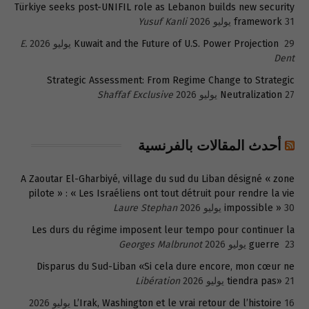
Türkiye seeks post-UNIFIL role as Lebanon builds new security
31 يوليو 2026
framework
Yusuf Kanli
29 يوليو 2026
Kuwait and the Future of U.S. Power Projection
E.
Dent
Strategic Assessment: From Regime Change to Strategic
27 يوليو 2026
Neutralization
Shaffaf Exclusive
أحدث المقالات بالفرنسية
A Zaoutar El-Gharbiyé, village du sud du Liban désigné « zone
pilote » : « Les Israéliens ont tout détruit pour rendre la vie
30 يوليو 2026
impossible »
Laure Stephan
Les durs du régime imposent leur tempo pour continuer la
23 يوليو 2026
guerre
Georges Malbrunot
Disparus du Sud-Liban «Si cela dure encore, mon cœur ne
21 يوليو 2026
tiendra pas»
Libération
16 يوليو 2026
L’Irak, Washington et le vrai retour de l’histoire