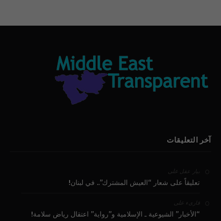
آخر التعليقات
على
بيار عقل
تعليقاً على شعار “العيش المشترك”.. في لبنان!
على
قارىء
“الأخبار” الشيوعية ـ الإسلامية و”رواية” اعتقال رياض سلامة!