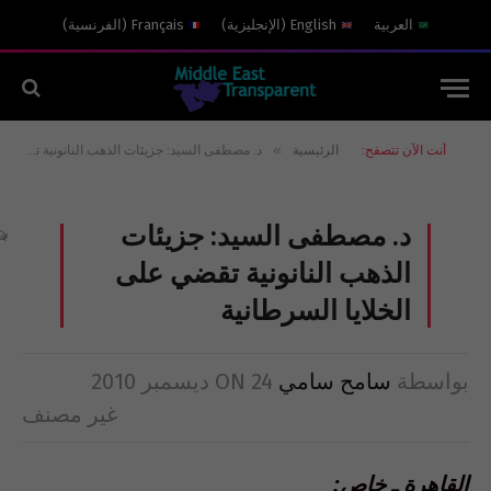
العربية
English
(
الإنجليزية
)
Français
(
الفرنسية
)
»
أنت الآن تتصفح:
الرئيسية
د. مصطفى السيد: جزيئات الذهب النانونية تقضي على الخلايا السرطانية
د. مصطفى السيد: جزيئات
الذهب النانونية تقضي على
الخلايا السرطانية
بواسطة
سامح سامي
24 ديسمبر 2010
ON
غير مصنف
القاهرة ـ خاص: