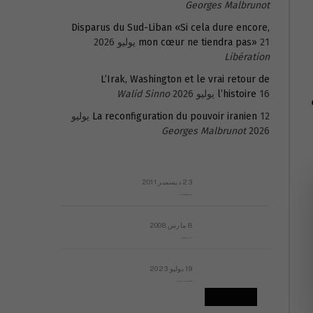
Georges Malbrunot
Disparus du Sud-Liban «Si cela dure encore,
21 يوليو 2026
mon cœur ne tiendra pas»
Libération
L’Irak, Washington et le vrai retour de
16 يوليو 2026
l’histoire
Walid Sinno
La reconfiguration du pouvoir iranien
12 يوليو
Georges Malbrunot
2026
23 ديسمبر 2011
عائلة المهندس طارق الربعة: أين دولة القانون والموسسات؟
8 مارس 2008
رسالة مفتوحة لقداسة البابا شنوده الثالث
19 يوليو 2023
إشكاليات التقويم الهجري، وهل يجدي هذا التقويم أيُ نفع؟