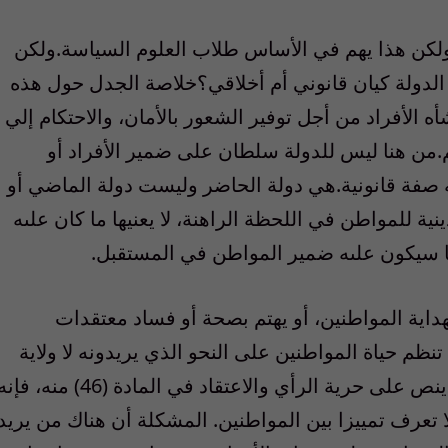
لكن‏ ‏هذا‏ ‏يهم‏ ‏في‏ ‏الأساس‏ ‏طلاب‏ ‏العلوم‏ ‏السياسة‏.‏ولكن‏
هل‏ ‏الدولة‏ ‏كيان‏ ‏قانوني‏ ‏أم‏ ‏أخلاقي؟خلاصة‏ ‏الجدل‏ ‏حول‏ ‏هذه‏
ه‏ ‏الأفراد‏ ‏من‏ ‏أجل‏ ‏توفير‏ ‏الشعور‏ ‏بالأمان‏، ‏والاحتكام‏ ‏إلي‏
.‏من‏ ‏هنا‏ ‏ليس‏ ‏للدولة‏ ‏سلطان‏ ‏على‏ ‏ضمير‏ ‏الأفراد‏ ‏أو‏
فة‏ ‏قانونية‏.‏هي‏ ‏دولة‏ ‏الحاضر‏ ‏وليست‏ ‏دولة‏ ‏الماضي‏ ‏أو‏
ة‏ ‏للمواطن‏ ‏في‏ ‏اللحظة‏ ‏الراهنة‏، ‏لا‏ ‏يعنيها‏ ‏ما‏ ‏كان‏ ‏علىه‏
ما‏ ‏سيكون‏ ‏علىه‏ ‏ضمير‏ ‏المواطن‏ ‏في‏ ‏المستقبل‏.‏
 ‏بهداية‏ ‏المواطنين‏، ‏أو‏ ‏يهتم‏ ‏بصحة‏ ‏أو فساد‏ ‏معتقدات‏
نظم‏ ‏حياة‏ ‏المواطنين‏ ‏على‏ ‏النحو‏ ‏الذي‏ ‏يريدونه‏ ‏لا‏ ‏ولاية‏
‏على‏ ‏ضمائرهم‏ ‏ومعتقداتهم‏.‏وإذا‏ ‏كان‏ ‏الدستور‏ ‏ينص‏ ‏على‏ ‏حرية‏ ‏الرأي‏ ‏والاعتقاد‏ ‏في‏ ‏المادة‏ (46)‏ منه‏، ‏ف
لا‏ ‏تعرف‏ ‏تمييزا‏ ‏بين‏ ‏المواطنين‏. ‏المشكلة‏ ‏أن‏ ‏هناك‏ ‏من‏ ‏يريد‏