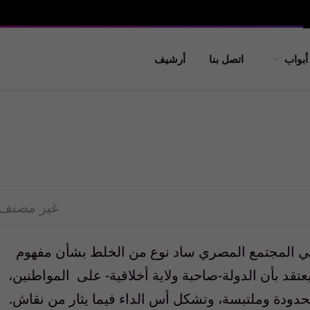
أبواب
اتصل بنا
أرشيف
غير مصنف
في‏ ‏المجتمع‏ ‏المصري‏ ‏ساد‏ ‏نوع‏ ‏من‏ ‏الخلط‏ ‏بشأن‏ ‏مفهوم‏
عتقد‏ ‏بأن‏ ‏الدولة‏-‏صاحبة‏ ‏ولاية‏ ‏أخلاقية‏-‏ على ‏ ‏المواطنين‏،
دودة وملتبسة‏، ‏وتشكل‏ ‏أس‏ ‏الداء‏ ‏فيما‏ ‏يثار‏ ‏من‏ ‏نقاش‏.‏