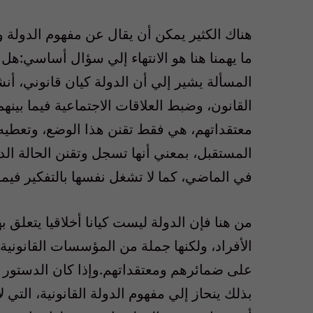
هناك‏ ‏الكثير‏ ‏يمكن‏ ‏أن‏ ‏يقال‏ ‏عن‏ ‏مفهوم الدولة و
‏ما‏ ‏يهمنا‏ ‏هنا‏ ‏هو‏ ‏الانتهاء‏ ‏إلي‏ ‏سؤال‏ ‏أساسي‏:‏
‏المسألة‏ ‏يشير‏ ‏إلي‏ ‏أن‏ ‏الدولة كيان‏ ‏قانوني‏، ‏أنشأ
‏القانون‏، ‏وضبط‏ ‏العلاقات‏ ‏الاجتماعية‏ ‏فيما‏ ‏بينهم‏
‏معتقداتهم‏، ‏هي‏ ‏فقط تقنن هذا‏ ‏الوضع‏، ‏وتعطيه‏ ‏ص
‏المستقبل‏، ‏بمعني‏ ‏أنها‏ ‏تسجل‏ ‏وتقنن‏ ‏الحالة‏ ‏الديني
‏في‏ ‏الماضي‏، ‏كما‏ ‏لا‏ ‏تشغل‏ ‏نفسها‏ ‏بالتفكير‏ ‏في
من‏ ‏هنا‏ ‏فإن‏ ‏الدولة‏ ‏ليست‏ ‏كيانا‏ ‏أخلاقيا‏ ‏يتعلق‏
‏الأفراد‏، ‏ولكنها‏ ‏جملة‏ ‏من‏ ‏المؤسسات‏ ‏القانونية‏ ‏ت
‏بذلك‏ ‏ينحاز‏ ‏إلي‏ ‏مفهوم‏ ‏الدولة‏ ‏القانونية‏، ‏التي‏ ‏