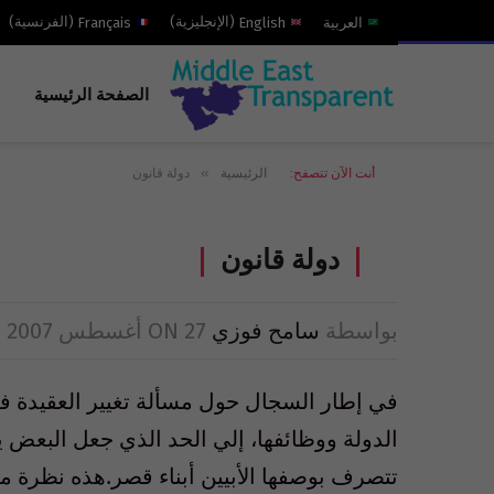
العربية
English
(
الإنجليزية
)
Français
(
الفرنسية
)
الصفحة الرئيسية
»
أنت الآن تتصفح:
الرئيسية
دولة‏ ‏قانون
دولة‏ ‏قانون
بواسطة
سامح فوزي
27 أغسطس 2007
ON
في‏ ‏إطار‏ ‏السجال‏ ‏حول‏ ‏مسألة‏ ‏تغيير‏ ‏العقيدة‏ ‏
‏الدولة‏ ‏ووظائفها‏، ‏إلي‏ ‏الحد‏ ‏الذي‏ ‏جعل‏ ‏البعض‏ ‏ي
‏تتصرف‏ ‏بوصفها الأبيين‏ ‏أبناء‏ ‏قصر‏.‏هذه‏ ‏نظرة مح