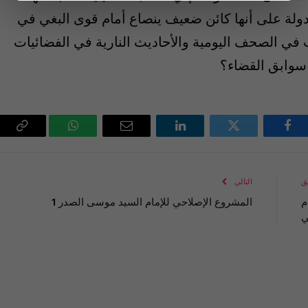
الدولة على‏ ‏أنها كائن‏ ‏ضعيف ينصاع‏ ‏أمام‏ ‏قوى‏ ‏البغي‏ ‏في‏
‏في‏ ‏الصحف‏ ‏اليومية‏ ‏والأحاديث‏ ‏النارية‏ ‏في‏ ‏الفضائيات‏
‏ ‏سوابق‏ ‏القضاء؟
فيسبوك
تويتر
لينكدإن
البريد
واتساب
Copy
الإلكتروني
Link
ق
التالي
م
المشروع الإصلاحي للإمام السيد موسى الصدر 1
ي