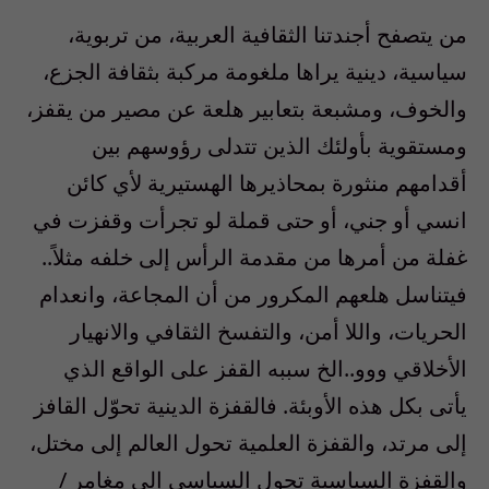
من يتصفح أجندتنا الثقافية العربية، من تربوية،
سياسية، دينية يراها ملغومة مركبة بثقافة الجزع،
والخوف، ومشبعة بتعابير هلعة عن مصير من يقفز،
ومستقوية بأولئك الذين تتدلى رؤوسهم بين
أقدامهم منثورة بمحاذيرها الهستيرية لأي كائن
انسي أو جني، أو حتى قملة لو تجرأت وقفزت في
غفلة من أمرها من مقدمة الرأس إلى خلفه مثلاً..
فيتناسل هلعهم المكرور من أن المجاعة، وانعدام
الحريات، واللا أمن، والتفسخ الثقافي والانهيار
الأخلاقي ووو..الخ سببه القفز على الواقع الذي
يأتى بكل هذه الأوبئة. فالقفزة الدينية تحوّل القافز
إلى مرتد، والقفزة العلمية تحول العالم إلى مختل،
والقفزة السياسية تحول السياسي إلى مغامر /