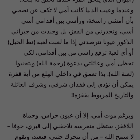
وعندما وعيت الدنيا كانت أمي لا تكف عن نصحي
بأن أمشي راسخة، ورأسي بين أقدامي أسي
أسي، وتحذرني من القفز، بل وجندت من جيراني
الذكور عيونا تترصدني إذا ما لعبت لعبة (نط الحبل)
أو أي لعبة ترفع راسي من بين أقدامي، لكي
تحظى أمي وعائلتي بدعوة (رحمة الله) ويتجنبوا
(لعنة الله). بذا تعمق في داخلي الهلع من أية قفزة
يمكن أن تؤدي إلى فقدان شرفي، وشرف العائلة
والتاريخ المربوط بقفزة!!
وبرغم موت أمي، إلا أن عيون حراس، وحماة
اللاقفز، ستظل منغرسة تلاحقني إلى قبري، خوفا –
لا سمح الله – من أن تتحرك جثتي، فتعند، وتقوم