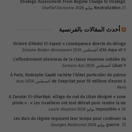
Strategic Assessment: From Regime Change to Strategic
27 يوليو 2026
Neutralization
Shaffaf Exclusive
أحدث المقالات بالفرنسية
Victoire d’Abdul El-Sayed: « conséquence directe du déluge
9 أغسطس 2026
d’Al-Aqsa »!!
Simone Rodan-Benzaquen
L’effondrement silencieux de la classe moyenne oubliée du
9 أغسطس 2026
Liban
Samara Azzi
À Paris, Rodolphe Saadé rachète l’hôtel particulier du patron
8 أغسطس 2026
de Snapchat pour 55 millions d’euros
Actu
Paris
A Zaoutar El-Gharbiyé, village du sud du Liban désigné « zone
pilote » : « Les Israéliens ont tout détruit pour rendre la vie
30 يوليو 2026
impossible »
Laure Stephan
Les durs du régime imposent leur tempo pour continuer la
23 يوليو 2026
guerre
Georges Malbrunot