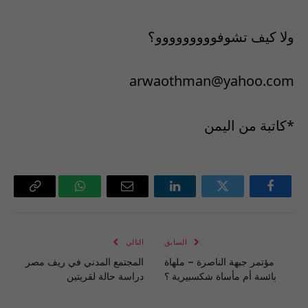
ولا كيف تشوفووووووووو؟
arwaothman@yahoo.com
*كاتبة من اليمن
فيسبوك
تويتر
لينكدإن
البريد
واتساب
Copy
الإلكتروني
Link
السابق
التالي
مؤتمر جبهة الناصرة – ملهاة
المجتمع المدني في ريف مصر
بائسة أم مأساة شكسبيرية ؟
دراسة حالة لقريتين