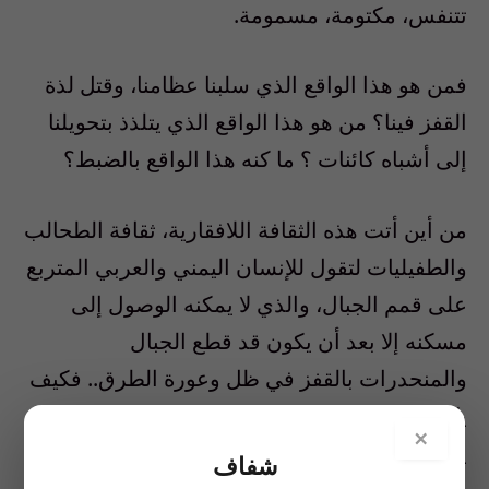
تتنفس، مكتومة، مسمومة.
فمن هو هذا الواقع الذي سلبنا عظامنا، وقتل لذة
القفز فينا؟ من هو هذا الواقع الذي يتلذذ بتحويلنا
إلى أشباه كائنات ؟ ما كنه هذا الواقع بالضبط؟
من أين أتت هذه الثقافة اللافقارية، ثقافة الطحالب
والطفيليات لتقول للإنسان اليمني والعربي المتربع
على قمم الجبال، والذي لا يمكنه الوصول إلى
مسكنه إلا بعد أن يكون قد قطع الجبال
والمنحدرات بالقفز في ظل وعورة الطرق.. فكيف
يكبلونه، ويقيدونه بثقافة اللاقفز التي لا يعرفها، ولا
×
يمكن أن تتعايش معه، فهي غريبة، وشاذة على
شفاف