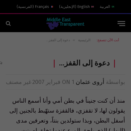
العربية
English
(
الإنجليزية
)
Français
(
الفرنسية
)
»
أنت الآن تتصفح:
الرئيسية
دعوة إلى القفز…
دعوة إلى القفز…
بواسطة
أروى عثمان
1 فبراير 2007
ON
غير مصنف
منذ أن كنت جنيناً في بطن أمي وأنا أسمع الناس
يقولون لها، لا تقفزي، فالقفزة ستهّبط بالجنين إلى
أسفل البطن، وبذا ستولدين بنتاً، وتعرفين مدى
(البوار) الذي يلحق المرء عندما تخلق له بنت..