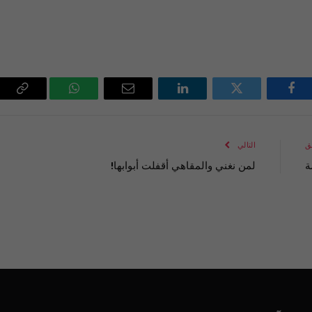
فيسبوك
تويتر
لينكدإن
البريد
واتساب
Copy
الإلكتروني
Link
ق
التالي
ة
لمن نغني والمقاهي أقفلت أبوابها!