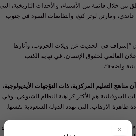
 من خلال قائمة من الأسماء، والأحداث التاريخية، التي
: غاندي، ومارتن لوثر كنغ، وانتفاضات السود في جنوب
ن “إسراف في الحديث عن ويلات الحروب، وآثارها
إعلان العالمي لحقوق الإنسان، في نهاية الكتب
نية واضحة”.
 مناهج التعليم المركزية، ذات التوّجهات الأيديولوجية،
ات السوفياتية هم الأكثر كراهية للنظام الشيوعي، وفي
دة ظاهرة الإرهاب، التي تهدد الدولة السعودية نفسها.
ب الفلسطينيون، في الجليل، والمثلث، والنقب، في مدارس
×