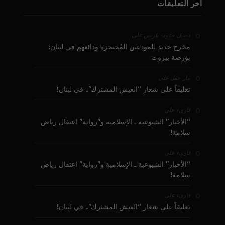
آخر التعليقات
على
فضيل حمّود - باريس
مخرج جديد للمودعين المُحتجزة ودائعهم في لبنان:
بورصة بيروت
على
بيار عقل
تعليقاً على شعار “العيش المشترك”.. في لبنان!
على
قارىء
“الأخبار” الشيوعية ـ الإسلامية و”رواية” اعتقال رياض
سلامة!
على
قارىء
“الأخبار” الشيوعية ـ الإسلامية و”رواية” اعتقال رياض
سلامة!
على
قارىء
تعليقاً على شعار “العيش المشترك”.. في لبنان!