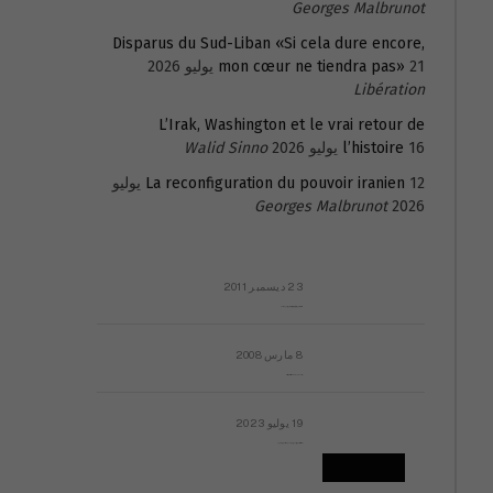
Georges Malbrunot
Disparus du Sud-Liban «Si cela dure encore,
21 يوليو 2026
mon cœur ne tiendra pas»
Libération
L’Irak, Washington et le vrai retour de
16 يوليو 2026
l’histoire
Walid Sinno
La reconfiguration du pouvoir iranien
12 يوليو
Georges Malbrunot
2026
23 ديسمبر 2011
عائلة المهندس طارق الربعة: أين دولة القانون والموسسات؟
8 مارس 2008
رسالة مفتوحة لقداسة البابا شنوده الثالث
19 يوليو 2023
إشكاليات التقويم الهجري، وهل يجدي هذا التقويم أيُ نفع؟