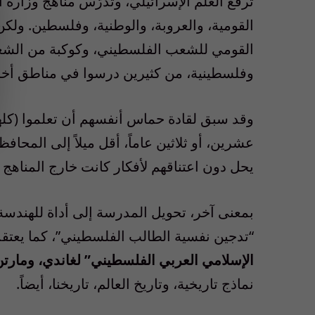
ترفع العلم الإسرائيلي، وتدرّس مناهج وزارة
القومية، والعروبة، والوطنية، وفلسطين. ول
القومي للشعب الفلسطيني، وكوكبة من الشعراء،
وفلسطينية، من كثيرين درسوا في مناطق أخر
وقد سبق لقادة حماس أنفسهم أن تعلموا (كله
عشرين، أو ثلاثين عاماً، أقل ميلاً إلى المحاف
يحل دون اعتناقهم لأفكار كانت خارج المناهج 
بمعنى آخر، تحويل المدرسة إلى أداة للهندسة
“تدجين نفسية الطالب الفلسطيني”، كما يعتق
الإسلامي العربي الفلسطيني” لغاندي، ومارتن 
نماذج تاريخية، وتاريخ العالم، تاريخنا، أيضاً.