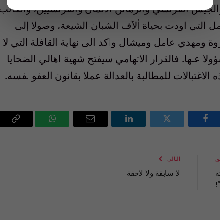
الجيش الفرنسي والرهائن الالمان والفرنسيين، والكاتب
ل التي اودت بحياة ألآف الشبان الشيعة، وصولا إلى
ومهدي عامل وميشال واكد الى نهاية القافلة التي لا
ولا عنها. فالقرار الاتهامي سيفتح شهية اهالي الضحايا
اغتيالات للمطالبة بالعدالة عملا بقانون العفو نفسه.
فيسبوك
تويتر
لينكدإن
البريد
واتساب
Copy
الإلكتروني
Link
ق
التالي
ه
لا سابقة ولا لاحقة
!