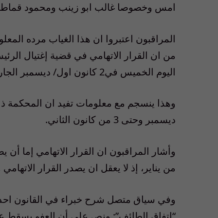
امس وخصوصا غالب ابو زينب ومحمود قماط
المراقبون اعتبروا ان هذا الغياب مرده المعل
من ان القرار الاتهامي في قضية إغتيال الر
اليوم الخميس في2 كانون اول/ ديسمبر الجاري.
ديسمبر وحتى 3 من كانون الثاني.
من يناير، إذ لا يعقل ان يصدر القرار الاتهامي 
وفي سياق متصل شرح خبراء في القانون احد اب
“اتفاق الطائف”: ونص على أن العفو يسقط ع