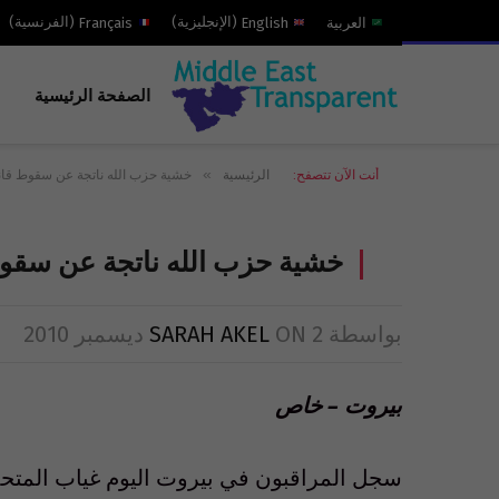
العربية
English
(
الإنجليزية
)
Français
(
الفرنسية
)
الصفحة الرئيسية
»
أنت الآن تتصفح:
الرئيسية
خشية حزب الله ناتجة عن سقوط قانون 
خشية حزب الله ناتجة عن سقوط ق
بواسطة
2 ديسمبر 2010
ON
SARAH AKEL
بيروت – خاص
سجل المراقبون في بيروت اليوم غياب المتحدث