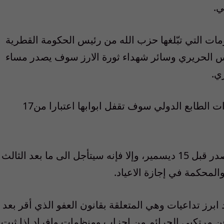
ي.
ومات التي تبّلغها حزب الله من رئيس الحكومة القطرية
ئيس الحريري وسائر شهداء ثورة الارز سوف يصدر مساء
وهذا ينسجم مع معلومات تفيد ان المحكمة ذات الطابع الدولي سوف تقفل ابوابها اعتبارا من17
وأشار المراقبون ان القرار الاتهامي إما أن يصدر قبل 15 ديسمير، وإلا فإنه سيتأجل الى ما بعد الثالث
والمحكمة في إجازة الاعياد.
رز تداعيات وهي المتعلقة بقانون العفو الذي أقر بعد
ن مرتكبي الجرائم من احزاب ومنظمات وافراد إذا ثبت