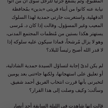
المطبوع، ولم يشفع جُزئياً للرجل سوى أن من أتوا
نيابة عنه كانوا من أبناء قريتى «بدين» بمُحافظة
الدقهلية. واستغربت جارتى حمدية لهذا السلوك
المعيب وغير المسؤول. وقالت إذا كان د. مُرسى
يستهتر هكذا بستين من مُنظمات المجتمع المدنى،
وهو لا يزال مُرشحاً، فماذا سيكون عليه سلوكه إذا
لا قدر الله أصبح رئيساً للبلاد؟
لم يكن لدىّ إجابة لتساؤل السيدة حمدية الشاذلية،
أو تعليق على استهجانها، ولكنها جاءتنى بعد يومين
لتخبرنى بأنها قررت انتخاب الفريق أحمد شفيق.
وسألت: وكيف وصلت إلى هذا القرار؟
قالت إنها شاهدت فى الليلة السابقة أحد أنصار