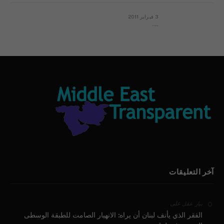
3 فبراير 2011
بيان الأقباط وحتمية التغيير ودعوة للتوقيع
آخر التعليقات
على
بيار عقل
الفقر الذي يأنف لبنان أن يراه: الانهيار الصامت للطبقة الوسطى