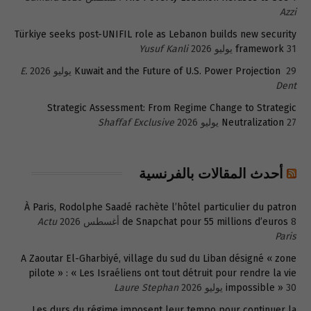
Azzi
Türkiye seeks post-UNIFIL role as Lebanon builds new security
31 يوليو 2026
framework
Yusuf Kanli
29 يوليو 2026
Kuwait and the Future of U.S. Power Projection
E.
Dent
Strategic Assessment: From Regime Change to Strategic
27 يوليو 2026
Neutralization
Shaffaf Exclusive
أحدث المقالات بالفرنسية
À Paris, Rodolphe Saadé rachète l’hôtel particulier du patron
8 أغسطس 2026
de Snapchat pour 55 millions d’euros
Actu
Paris
A Zaoutar El-Gharbiyé, village du sud du Liban désigné « zone
pilote » : « Les Israéliens ont tout détruit pour rendre la vie
30 يوليو 2026
impossible »
Laure Stephan
Les durs du régime imposent leur tempo pour continuer la