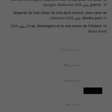
23 يوليو 2026
guerre
Georges Malbrunot
Disparus du Sud-Liban «Si cela dure encore, mon cœur ne
21 يوليو 2026
tiendra pas»
Libération
16 يوليو 2026
L’Irak, Washington et le vrai retour de l’histoire
Walid Sinno
23 ديسمبر 2011
عائلة المهندس طارق الربعة: أين دولة القانون والموسسات؟
8 مارس 2008
رسالة مفتوحة لقداسة البابا شنوده الثالث
19 يوليو 2023
إشكاليات التقويم الهجري، وهل يجدي هذا التقويم أيُ نفع؟
14 يناير 2011
ماذا يحدث في ليبيا اليوم الجمعة؟