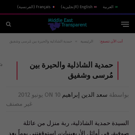
العربية
English
(
الإنجليزية
)
Français
(
الفرنسية
)
»
أنت الآن تتصفح:
الرئيسية
حمدية الشاذلية والحيرة بين مُرسى وشفيق
حمدية الشاذلية والحيرة بين
مُرسى وشفيق
بواسطة
سعد الدين إبراهيم
10 يونيو 2012
ON
غير مصنف
السيدة حمدية الشاذلية، ربة منزل من عائلة
صوفية، فى أوائل الأربعينيات، استوقفتنى يوماً بعد