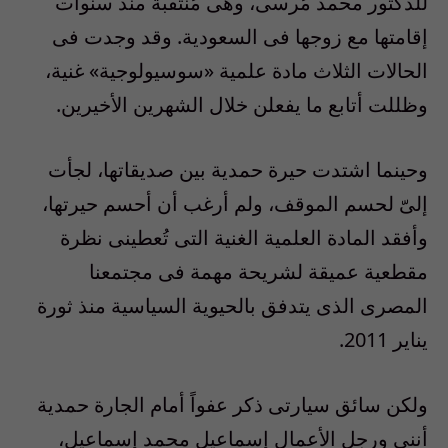
للدكتور محمد مُرسى، وهى مُنتقبة منذ سنوات
إقامتها مع زوجها فى السعودية. وقد وجدت فى
الحالات الثلاث مادة علمية «سوسيولوجية» غنية،
وظللت أتابع ما يفعلن خلال الشهرين الأخيرين.
وحينما اشتدت حيرة حمدية بين صديقاتها، لجأت
إلىّ لحسم الموقف، ولم أرغب أن أحسم حيرتها،
وأفقد المادة العلمية الغنية التى تُعطينى نظرة
مقطعية عميقة لشريحة مهمة فى مجتمعنا
المصرى الذى يتدفق بالحيوية السياسية منذ ثورة
يناير 2011.
ولكن سائق سيارتى ذكر عفواً أمام الجارة حمدية
أننى ورجل الأعمال إسماعيل محمد إسماعيل،