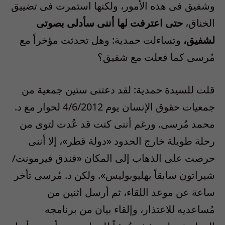
وشفيق فى هذه الأمور، ولكنها استمرت فى تضييق
الخناق،
حتى اعترفت لها أننى سأدلى بصوتى
لشفيق،
وتساءلت حمدية: وهل تحدثت مؤخراً مع
مُرسى كما فعلت مع شفيق؟
قلت للسيدة حمدية: لقد دعتنى ستين جمعية من
جمعيات حقوق الإنسان يوم 4/6/2012 لحوار مع د.
محمد مُرسى. ورغم أننى كنت قد عُدت لتوى من
رحلة طويلة خارج الحدود «دولة قطر»، إلا أننى
حرصت على الذهاب إلى المكان «فندق فيرمونت/
شيراتون سابقاً بهليوبوليس». ولكن د. مُرسى تأخر
ساعة عن موعد اللقاء، ثم أرسل اثنين من
مُساعديه للاعتذار، وإلقاء بيان من برنامجه