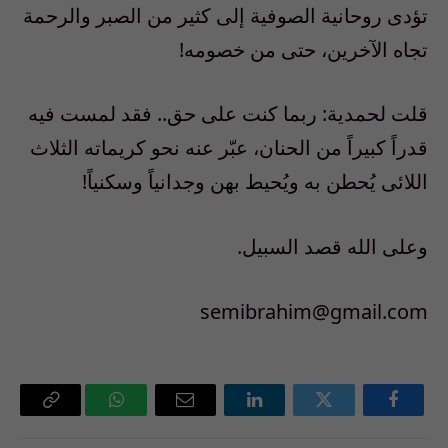
تؤدى روحانية الصوفية إلى كثير من الصبر والرحمة
تجاه الآخرين، حتى من خصومه!
قلت لحمدية: ربما كنت على حق.. فقد لمست فيه
قدراً كبيراً من الحنان، عبّر عنه نحو كريماته الثلاث
اللائى يُحطن به ويُحيط بهن وجدانياً وسكنياً!
وعلى الله قصد السبيل.
semibrahim@gmail.com
فيسبوك
تويتر
لينكدإن
البريد
واتساب
Copy
الإلكتروني
Link