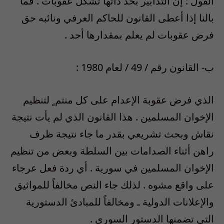
القول : إنّ التدابير بحد ذاتها تشكل عقوبات . فما
بالنا إذا أعطى القانون للحاكم العرفي ونائبه حق
فرض عقوبات لم يعلم بمقدارها أحد .
ب- القانون رقم / 49 / لعام 1980 :
الذي فرض عقوبة الإعدام على كل منتم ٍ لتنظيم
الإخوان المسلمين . هذا القانون الذي لم يأت نتيجة
نقاش وبحث تشريعي بقدر ما جاء نتيجة ظرف
راهن أثناء الصدامات بين السلطة وبعض من تنظيم
الإخوان المسلمين في سورية . أي ردة فعل عرجاء
على واقع مشوه . لذلك جاء النص مخالفاً للمواثيق
والإعلانات الدولية ـ ومخالفاً للمبادئ الدستورية
التي تضمنها الدستور السوري .