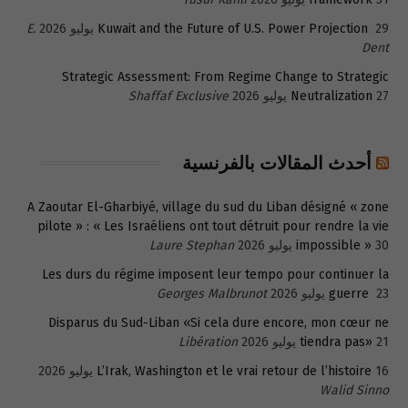
29 يوليو 2026
Kuwait and the Future of U.S. Power Projection
E.
Dent
Strategic Assessment: From Regime Change to Strategic
27 يوليو 2026
Neutralization
Shaffaf Exclusive
أحدث المقالات بالفرنسية
A Zaoutar El-Gharbiyé, village du sud du Liban désigné « zone
pilote » : « Les Israéliens ont tout détruit pour rendre la vie
30 يوليو 2026
impossible »
Laure Stephan
Les durs du régime imposent leur tempo pour continuer la
23 يوليو 2026
guerre
Georges Malbrunot
Disparus du Sud-Liban «Si cela dure encore, mon cœur ne
21 يوليو 2026
tiendra pas»
Libération
16 يوليو 2026
L’Irak, Washington et le vrai retour de l’histoire
Walid Sinno