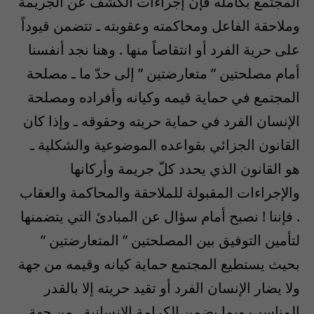
المجتمع بكامله فإنّ إجراءات الكشف عن الجريمة
وملاحقة الفاعل ومحاكمته وعقوبته ـ تتضمن قيوداً
على حرية الفرد أو انتقاصاً منها . وهنا نجد أنفسنا
أمام مصلحتين ” متعارضتين ” إلى حدّ ما ـ مصلحة
المجتمع في حماية قيمه وكيانه وأفراده ومصلحة
الإنسان الفرد في حماية حريته وحقوقه ـ وإذا كان
القانون الجزائي بقواعده الموضوعية والشكلية ـ
هو القانون الذي يحدد كلّ جريمة وأركانها
والإجراءات المقبولة للملاحقة والمحاكمة والعقاب
. فإننا ! نصبح أمام سؤال عن المبادئ التي يتضمنها
لتأمين التوفيق بين المصلحتين ” المتعارضتين ”
بحيث يستطيع المجتمع حماية كيانه وقيمه من جهة
ولا يضار الإنسان الفرد أو تقيد حريته إلا بالقدر
المناسب وبما يضمن الكرامة الإنسانية , من جهة