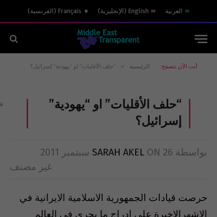
العربية
English
(
الإنجليزية
)
Français
(
الفرنسية
)
»
أنت الآن تتصفح:
الرئيسية
“حلف الأقليات” او “يهودية” إسرائيل؟
“حلف الأقليات” او “يهودية”
إسرائيل؟
بواسطة
26 سبتمبر 2011
ON
SARAH AKEL
غير مصنف
حرصت قيادات الجمهورية الاسلامية الايرانية في
الاشهرالاخيرة على ادراج ما يجري في العالم