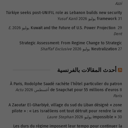
Azzi
Türkiye seeks post-UNIFIL role as Lebanon builds new security
31 يوليو 2026
framework
Yusuf Kanli
29 يوليو 2026
Kuwait and the Future of U.S. Power Projection
E.
Dent
Strategic Assessment: From Regime Change to Strategic
27 يوليو 2026
Neutralization
Shaffaf Exclusive
أحدث المقالات بالفرنسية
À Paris, Rodolphe Saadé rachète l’hôtel particulier du patron
8 أغسطس 2026
de Snapchat pour 55 millions d’euros
Actu
Paris
A Zaoutar El-Gharbiyé, village du sud du Liban désigné « zone
pilote » : « Les Israéliens ont tout détruit pour rendre la vie
30 يوليو 2026
impossible »
Laure Stephan
Les durs du régime imposent leur tempo pour continuer la