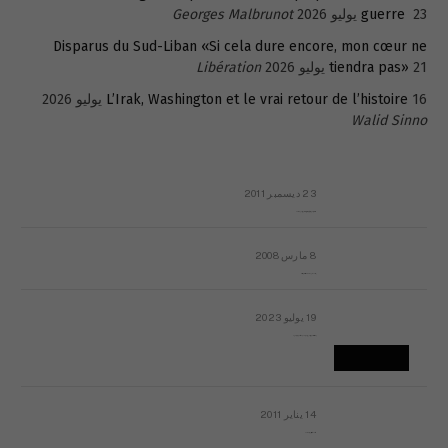
23 يوليو 2026
guerre
Georges Malbrunot
Disparus du Sud-Liban «Si cela dure encore, mon cœur ne
21 يوليو 2026
tiendra pas»
Libération
16 يوليو 2026
L’Irak, Washington et le vrai retour de l’histoire
Walid Sinno
23 ديسمبر 2011
عائلة المهندس طارق الربعة: أين دولة القانون والموسسات؟
8 مارس 2008
رسالة مفتوحة لقداسة البابا شنوده الثالث
19 يوليو 2023
إشكاليات التقويم الهجري، وهل يجدي هذا التقويم أيُ نفع؟
14 يناير 2011
ماذا يحدث في ليبيا اليوم الجمعة؟