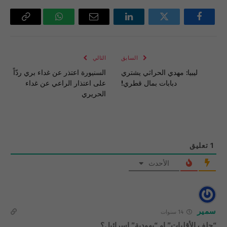
فيسبوك
تويتر
لينكدإن
البريد
واتساب
Copy
الإلكتروني
Link
السابق
التالي
ليبيا: مهدي الحراثي يشتري
السنيورة اعتذر عن غداء بري ردّاً
دبابات بمال قطري!
على اعتذار الراعي عن غداء
الحريري
1
تعليق
الأحدث
سمير
14 سنوات
“حلف الأقليات” او “يهودية” إسرائيل؟