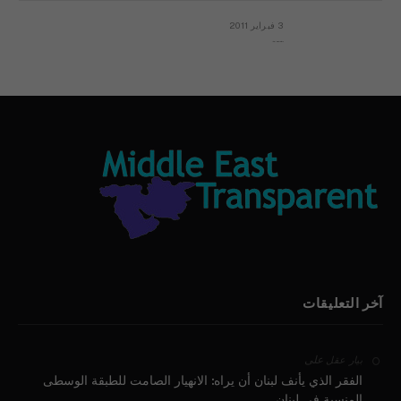
3 فبراير 2011
بيان الأقباط وحتمية التغيير ودعوة للتوقيع
آخر التعليقات
على
بيار عقل
الفقر الذي يأنف لبنان أن يراه: الانهيار الصامت للطبقة الوسطى
المنسية في لبنان