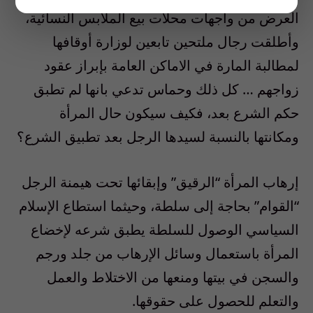
العرض من واجهات محلات بيع الملابس النسائية،
وأطلقت رجال ملتحين تابعين لوزارة أوقافها
لمطالبة المارة في الاماكن العامة بإبراز عقود
زواجهم … كل ذلك وحماس تدعي بانها لم تطبق
حكم الشرع بعد، فكيف سيكون حال المرأة
ومكانتها بالنسبة لسيدها الرجل بعد تطبيق الشرع؟
إرهاب المرأة “الرقيق” وإبقائها تحت هيمنة الرجل
“القوام” بحاجة إلى سلطة، وحيثما استطاع الإسلام
السياسي الوصول للسلطة يطبق شرعه لإخضاع
المرأة باستعمال وسائل الإرهاب من جلد ورجم
والسجن في بيتها ومنعها من الاختلاط والعمل
والتعلم للحصول على حقوقها.