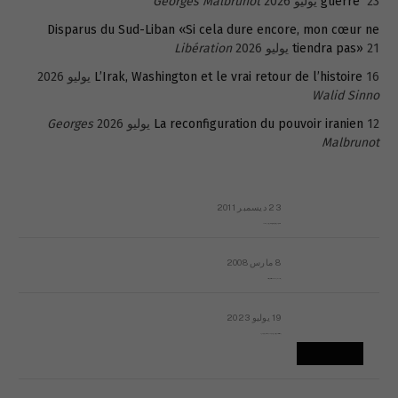
23 يوليو 2026
guerre
Georges Malbrunot
Disparus du Sud-Liban «Si cela dure encore, mon cœur ne
21 يوليو 2026
tiendra pas»
Libération
16 يوليو 2026
L’Irak, Washington et le vrai retour de l’histoire
Walid Sinno
12 يوليو 2026
La reconfiguration du pouvoir iranien
Georges
Malbrunot
23 ديسمبر 2011
عائلة المهندس طارق الربعة: أين دولة القانون والموسسات؟
8 مارس 2008
رسالة مفتوحة لقداسة البابا شنوده الثالث
19 يوليو 2023
إشكاليات التقويم الهجري، وهل يجدي هذا التقويم أيُ نفع؟