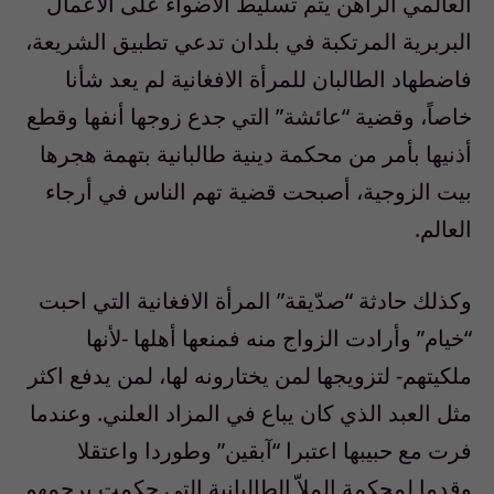
العالمي الراهن يتم تسليط الاضواء على الاعمال
البربرية المرتكبة في بلدان تدعي تطبيق الشريعة،
فاضطهاد الطالبان للمرأة الافغانية لم يعد شأنا
خاصاً، وقضية “عائشة” التي جدع زوجها أنفها وقطع
أذنيها بأمر من محكمة دينية طالبانية بتهمة هجرها
بيت الزوجية، أصبحت قضية تهم الناس في أرجاء
العالم.
وكذلك حادثة “صدّيقة” المرأة الافغانية التي احبت
“خيام” وأرادت الزواج منه فمنعها أهلها -لأنها
ملكيتهم- لتزويجها لمن يختارونه لها، لمن يدفع اكثر
مثل العبد الذي كان يباع في المزاد العلني. وعندما
فرت مع حبيبها اعتبرا “آبقين” وطوردا واعتقلا
وقدما لمحكمة الملاّ الطالبانية التي حكمت برجمهم