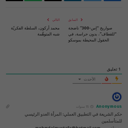
فيسبوك
تويتر
لينكدإن
البريد
واتساب
Copy
الإلكتروني
Link
السابق
التالي
صواريخ “إس-300” ناضجة
محمد أركون، السلطة الفكريّة
“للقطاف”، بدون حراسة، في
شبه المتوهَّمة
الحقول المحيطة بموسكو
1
تعليق
الأحدث
Anonymous
15 سنوات
حكم الشريعة في التطبيق العملي: المرأة العدو الرئيسي
للمتأسلمين
مصطفى —
mohmdalmustafa@hotmail.com