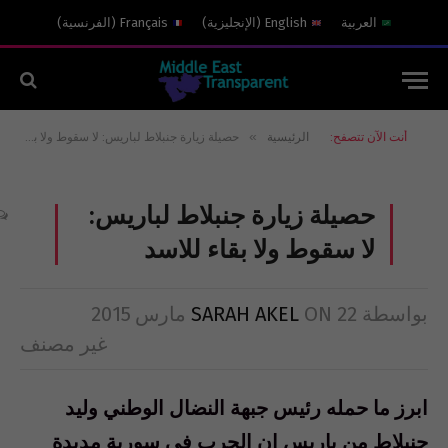
العربية
English
(
الإنجليزية
)
Français
(
الفرنسية
)
»
أنت الآن تتصفح:
الرئيسية
حصيلة زيارة جنبلاط لباريس: لا سقوط ولا بقاء للاسد
حصيلة زيارة جنبلاط لباريس:
لا سقوط ولا بقاء للاسد
بواسطة
22 مارس 2015
ON
SARAH AKEL
غير مصنف
ابرز ما حمله رئيس جبهة النضال الوطني وليد
جنبلاط من باريس ان الحرب في سورية مديدة