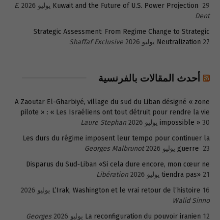
29 يوليو 2026
Kuwait and the Future of U.S. Power Projection
E.
Dent
Strategic Assessment: From Regime Change to Strategic
27 يوليو 2026
Neutralization
Shaffaf Exclusive
أحدث المقالات بالفرنسية
A Zaoutar El-Gharbiyé, village du sud du Liban désigné « zone
pilote » : « Les Israéliens ont tout détruit pour rendre la vie
30 يوليو 2026
impossible »
Laure Stephan
Les durs du régime imposent leur tempo pour continuer la
23 يوليو 2026
guerre
Georges Malbrunot
Disparus du Sud-Liban «Si cela dure encore, mon cœur ne
21 يوليو 2026
tiendra pas»
Libération
16 يوليو 2026
L’Irak, Washington et le vrai retour de l’histoire
Walid Sinno
12 يوليو 2026
La reconfiguration du pouvoir iranien
Georges