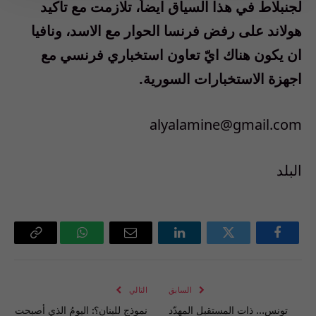
لجنبلاط في هذا السياق ايضاً، تلازمت مع تاكيد
هولاند على رفض فرنسا الحوار مع الاسد، ونافيا
ان يكون هناك ايّ تعاون استخباري فرنسي مع
اجهزة الاستخبارات السورية.
alyalamine@gmail.com
البلد
فيسبوك
تويتر
لينكدإن
البريد
واتساب
Copy
الإلكتروني
Link
السابق
التالي
تونس… ذات المستقبل المهدّد
نموذج للبنان؟: اليومُ الذي أصبحت