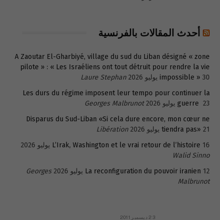
أحدث المقالات بالفرنسية
A Zaoutar El-Gharbiyé, village du sud du Liban désigné « zone
pilote » : « Les Israéliens ont tout détruit pour rendre la vie
30 يوليو 2026
impossible »
Laure Stephan
Les durs du régime imposent leur tempo pour continuer la
23 يوليو 2026
guerre
Georges Malbrunot
Disparus du Sud-Liban «Si cela dure encore, mon cœur ne
21 يوليو 2026
tiendra pas»
Libération
16 يوليو 2026
L’Irak, Washington et le vrai retour de l’histoire
Walid Sinno
12 يوليو 2026
La reconfiguration du pouvoir iranien
Georges
Malbrunot
23 ديسمبر 2011