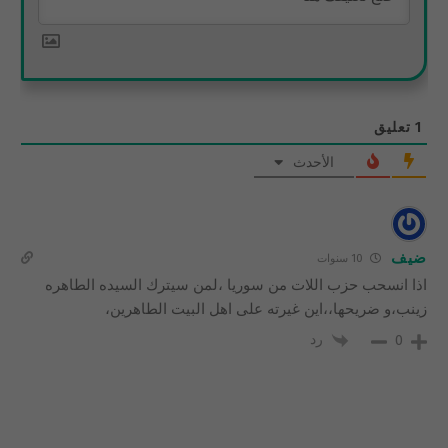
1
تعليق
الأحدث
ضيف
10 سنوات
اذا انسحب حزب اللات من سوريا ،لمن سيترك السيده الطاهره
زينب،و ضريحها،،اين غيرته على اهل البيت الطاهرين،
رد
0