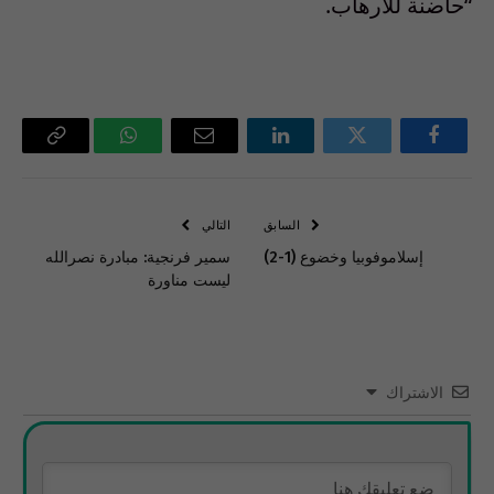
“حاضنة للارهاب.
فيسبوك
تويتر
لينكدإن
البريد
واتساب
Copy
الإلكتروني
Link
السابق
التالي
إسلاموفوبيا وخضوع (1-2)
سمير فرنجية: مبادرة نصرالله
ليست مناورة
الاشتراك