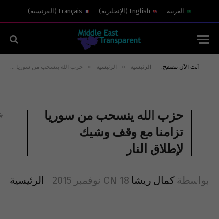
العربية
English
(
الإنجليزية
)
Français
(
الفرنسية
)
»
»
أنت الآن تتصفح:
الرئيسية
الرئيسية
حزب الله ينسحب من سوريا تزامنا مع وقف وشيك لإطلاق النار
حزب الله ينسحب من سوريا
تزامنا مع وقف وشيك
لإطلاق النار
بواسطة
كمال ريشا
18 نوفمبر 2015
ON
الرئيسية