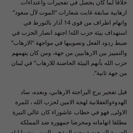
خلاقا لما كان يحصل في تفجيرات واعتداءات
ارهابية سابقة غابت شعارات “الموت لآل سعود”
واتهام اطراف من قوى 14 آذار بالتورط في
استهداف بيئة حزب الله! اجتهد انصار الحزب في
ضبط ردود الفعل وتصويبها في مواجهة “الارهاب”
والتمييز بين الارهابيين من جهة، ومن كان يتهمهم
حزب الله بأنهم البيئة الحاضنة للارهاب” في لبنان
من جهة ثانية”.
قبل تفجير برج البراجتة الارهابي، وبعده، ساد
الهدوءوالعقلانية لهجة الامين لحزب الله ، للمرة
الاولى, فهو في خطاب عاشوراء كان عالي النبرة
مطلقا اتهاماته ومحرضا جمهوره ضد المملكة
العربية السعودية وضد المذهب السني متهما إياه