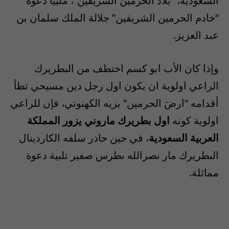
السعودية، “بلاد الحرمين الشريفين”، ملبّياً دعوة
“خادم الحرمين الشريفين” جلالة الملك سلمان بن
عبد العزيز.
وإذا كان الأب ابو كسم اختطف من البطريرك
الراعي اولوية ان يكون اول رجل دين مسيحي تطأ
أقدامه “ارضَ الحرمين” بزيه الكهنوتي، فإن للراعي
اولوية كونه
اول بطريرك ماروني يزور المملكة
العربية السعودية
، في حين حاذر سلفه الكاردينال
البطريرك مار نصرالله بطرس صفير تلبية دعوة
مماثلة.