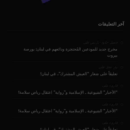
آخر التعليقات
على
فضيل حمّود - باريس
مخرج جديد للمودعين المُحتجزة ودائعهم في لبنان: بورصة
بيروت
على
بيار عقل
تعليقاً على شعار “العيش المشترك”.. في لبنان!
على
قارىء
“الأخبار” الشيوعية ـ الإسلامية و”رواية” اعتقال رياض سلامة!
على
قارىء
“الأخبار” الشيوعية ـ الإسلامية و”رواية” اعتقال رياض سلامة!
على
قارىء
تعليقاً على شعار “العيش المشترك”.. في لبنان!