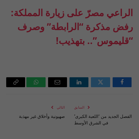
الراعي مصرّ على زيارة المملكة:
رفض مذكرة “الرابطة” وصرف
“قليموس”.. بتهذيب!
فيسبوك
تويتر
لينكدإن
البريد
واتساب
Copy
الإلكتروني
Link
السابق
التالي
الفصل الجديد من ‘اللعبة الكبرى’
صهيونية وأخلاق غير مهذبة
في الشرق الأوسط