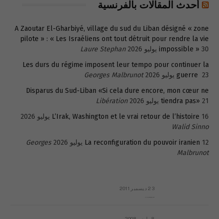
أحدث المقالات بالفرنسية
A Zaoutar El-Gharbiyé, village du sud du Liban désigné « zone
pilote » : « Les Israéliens ont tout détruit pour rendre la vie
30 يوليو 2026
impossible »
Laure Stephan
Les durs du régime imposent leur tempo pour continuer la
23 يوليو 2026
guerre
Georges Malbrunot
Disparus du Sud-Liban «Si cela dure encore, mon cœur ne
21 يوليو 2026
tiendra pas»
Libération
16 يوليو 2026
L’Irak, Washington et le vrai retour de l’histoire
Walid Sinno
12 يوليو 2026
La reconfiguration du pouvoir iranien
Georges
Malbrunot
23 ديسمبر 2011
عائلة المهندس طارق الربعة: أين دولة القانون والموسسات؟
8 مارس 2008