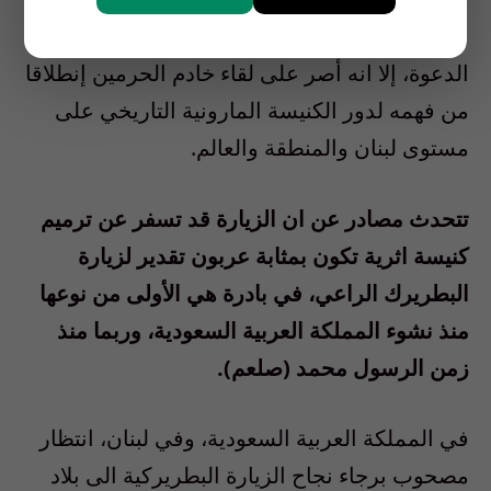
ورغم محاولات حثيثة، وجدية، لثني الراعي عن تلبية
الدعوة، إلا انه أصر على لقاء خادم الحرمين إنطلاقا
من فهمه لدور الكنيسة المارونية التاريخي على
مستوى لبنان والمنطقة والعالم.
تتحدث مصادر عن ان الزيارة قد تسفر عن ترميم
كنيسة اثرية تكون بمثابة عربون تقدير لزيارة
البطريرك الراعي، في بادرة هي الأولى من نوعها
منذ نشوء المملكة العربية السعودية، وربما منذ
زمن الرسول محمد (صلعم).
في المملكة العربية السعودية، وفي لبنان، انتظار
مصحوب برجاء نجاح الزيارة البطريركية الى بلاد