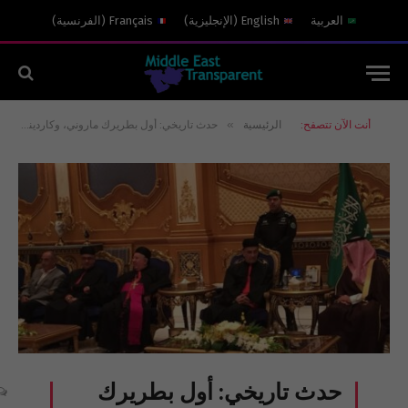
العربية
English
(
الإنجليزية
)
Français
(
الفرنسية
)
»
أنت الآن تتصفح:
الرئيسية
حدث تاريخي: أول بطريرك ماروني، وكاردينال كاثوليكي، في المملكة بدعوة من الملك سلمان!
حدث تاريخي: أول بطريرك