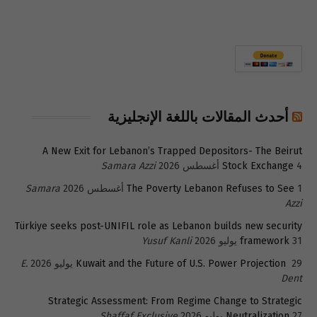
أحدث المقالات باللغة الإنجليزية
A New Exit for Lebanon’s Trapped Depositors- The Beirut
4 أغسطس 2026
Stock Exchange
Samara Azzi
1 أغسطس 2026
The Poverty Lebanon Refuses to See
Samara
Azzi
Türkiye seeks post-UNIFIL role as Lebanon builds new security
31 يوليو 2026
framework
Yusuf Kanli
29 يوليو 2026
Kuwait and the Future of U.S. Power Projection
E.
Dent
Strategic Assessment: From Regime Change to Strategic
27 يوليو 2026
Neutralization
Shaffaf Exclusive