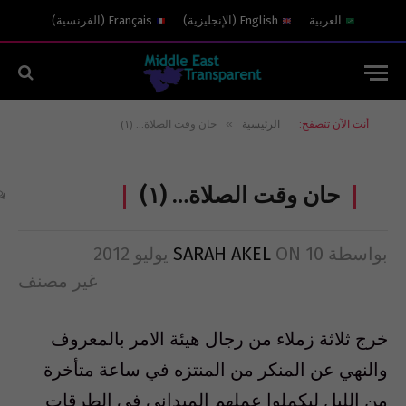
العربية
English
(
الإنجليزية
)
Français
(
الفرنسية
)
»
أنت الآن تتصفح:
الرئيسية
حان وقت الصلاة… (١)
حان وقت الصلاة… (١)
بواسطة
10 يوليو 2012
ON
SARAH AKEL
غير مصنف
خرج ثلاثة زملاء من رجال هيئة الامر بالمعروف
والنهي عن المنكر من المنتزه في ساعة متأخرة
من الليل ليكملوا عملهم الميداني في الطرقات