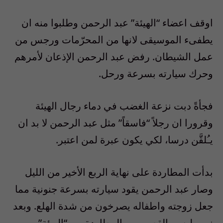
اوقف اعضاء “الهيئة” عبد الرحمن وطلبوا منه ان
يطفىء الموسيقى لانها من المحرّمات ورجس من
عمل الشيطان. رفض عبد الرحمن الإذعان لأمرهم
وحرك سيارته بسرعة ورحل.
فجأةً دبت نزعة الغضب في دماء رجال الهيئة
وقرورا ان رجلاً “فاسقاً” مثل عبد الرحمن لا بد ان
يـُلقَّن درسا، لكي يكون عبرة لمن اعتبر.
بدأت المطاردة على نهاية الربع الأخير من الليل
وصار عبد الرحمن يقود سيارته بسرعة جنونية مما
جعل زوجته واطفاله يصرخون من شدة الهلع. وبعد
زمن ليس بالقصير من المطاردة من “الهيئة”