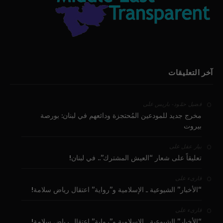
آخر التعليقات
على
فضيل حمّود - باريس
مخرج جديد للمودعين المُحتجزة ودائعهم في لبنان: بورصة
بيروت
على
بيار عقل
تعليقاً على شعار “العيش المشترك”.. في لبنان!
على
قارىء
“الأخبار” الشيوعية ـ الإسلامية و”رواية” اعتقال رياض سلامة!
على
قارىء
“الأخبار” الشيوعية ـ الإسلامية و”رواية” اعتقال رياض سلامة!