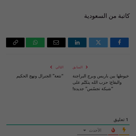
كاتبة من السعودية
فيسبوك
تويتر
لينكدإن
البريد
واتساب
Copy
الإلكتروني
Link
السابق
التالي
خيوطها بين باريس وبرج البراجنة
“نتعة” الجنرال ونهج الحكيم
والبقاع: حزب الله يتكتّم على
“شبكة تجسّس” جديدة!
1
تعليق
الأحدث