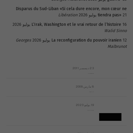
Disparus du Sud-Liban «Si cela dure encore, mon cœur ne
21 يوليو 2026
tiendra pas»
Libération
16 يوليو 2026
L’Irak, Washington et le vrai retour de l’histoire
Walid Sinno
12 يوليو 2026
La reconfiguration du pouvoir iranien
Georges
Malbrunot
23 ديسمبر 2011
عائلة المهندس طارق الربعة: أين دولة القانون والموسسات؟
8 مارس 2008
رسالة مفتوحة لقداسة البابا شنوده الثالث
19 يوليو 2023
إشكاليات التقويم الهجري، وهل يجدي هذا التقويم أيُ نفع؟