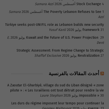
4 أغسطس 2026
Stock Exchange
Samara Azzi
1 أغسطس 2026
The Poverty Lebanon Refuses to See
Samara
Azzi
Türkiye seeks post-UNIFIL role as Lebanon builds new security
31 يوليو 2026
framework
Yusuf Kanli
29 يوليو 2026
Kuwait and the Future of U.S. Power Projection
E.
Dent
Strategic Assessment: From Regime Change to Strategic
27 يوليو 2026
Neutralization
Shaffaf Exclusive
أحدث المقالات بالفرنسية
A Zaoutar El-Gharbiyé, village du sud du Liban désigné « zone
pilote » : « Les Israéliens ont tout détruit pour rendre la vie
30 يوليو 2026
impossible »
Laure Stephan
Les durs du régime imposent leur tempo pour continuer la
23 يوليو 2026
guerre
Georges Malbrunot