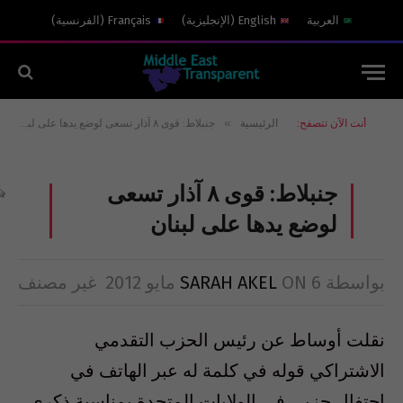
العربية
English
(
الإنجليزية
)
Français
(
الفرنسية
)
»
أنت الآن تتصفح:
الرئيسية
جنبلاط: قوى ٨ آذار تسعى لوضع يدها على لبنان
جنبلاط: قوى ٨ آذار تسعى
لوضع يدها على لبنان
بواسطة
6 مايو 2012
ON
SARAH AKEL
غير مصنف
نقلت أوساط عن رئيس الحزب التقدمي
الاشتراكي قوله في كلمة له عبر الهاتف في
احتفال حزبي في الولايات المتحدة بمناسبة ذكرى