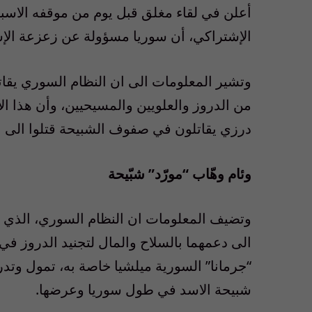
أعلن في لقاء مغلق قبل يوم من موقفه الاسبو
الإشتراكي، أن سوريا مسؤولة عن زعزعة الإس
وتشير المعلومات الى ان النظام السوري يقات
من الدروز والعلويين والمسيحيين، وأن هذا ال
درزي يقاتلون في صفوف الشبيحة قتلوا الى ال
وئام وهّاب “مورّد” شبّيحة
وتضيف المعلومات ان النظام السوري، الذي ي
الى دعمهما بالسلاح والمال لتجنيد الدروز 
“جرمانا” السورية ميلشيا خاصة به، تمول وتد
شبيحة الاسد في طول سوريا وعرضها.