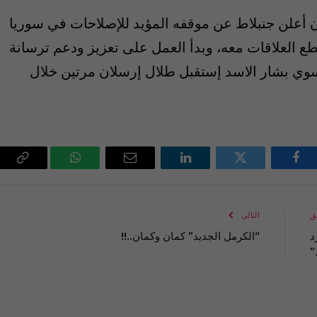
ن أعلن جنبلاط عن موقفه المؤيد للإصلاحات في سوريا
قطع العلاقات معه، وبدأ العمل على تعزيز ودعم ترسانة
وي بشار الاسد إستقبل طلال إرسلان مرتين خلال
فيسبوك
تويتر
لينكدإن
البريد
واتساب
Copy
الإلكتروني
Link
ق
التالي
د
“الكرمل الجديد” كمان وكمان..!!
”