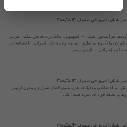
ن شبان الدروز في صفوف “الشبّيحة”!
أوسط هو المحور السنّي – الصهيوني, لذلك نرى تعايش سلمي مريب
اورتان والأخيرة لم تطلق رصاصة واحدة على إسرائيل, بالإضافة إلى
لحاً مع إسرائيل – الأردن ومصر.
ن شبان الدروز في صفوف “الشبّيحة”!
مثل انتماء طائفي ولاديانات هم يمثلون قطاع شوارع ويتبعون لرئيس
وهاب بصفة قواد اي بمرته شبه اعلى
ن شبان الدروز في صفوف “الشبّيحة”!