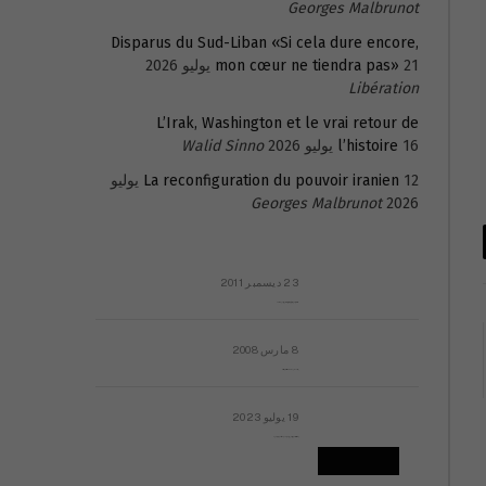
Georges Malbrunot
Disparus du Sud-Liban «Si cela dure encore,
21 يوليو 2026
mon cœur ne tiendra pas»
Libération
L’Irak, Washington et le vrai retour de
16 يوليو 2026
l’histoire
Walid Sinno
La reconfiguration du pouvoir iranien
12 يوليو
Georges Malbrunot
2026
23 ديسمبر 2011
عائلة المهندس طارق الربعة: أين دولة القانون والموسسات؟
8 مارس 2008
رسالة مفتوحة لقداسة البابا شنوده الثالث
19 يوليو 2023
إشكاليات التقويم الهجري، وهل يجدي هذا التقويم أيُ نفع؟