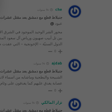
che
14 سنوات
جنبلاط قطع مع دمشق بعد مقتل عشرات م
عبود
@
محور الشر الوحيد الموجود في الشرق ال
بين تل أبيب صهيون ورياض آل سعود المتج
الدول السنيّة – الإخونجية – التي عقدت ص
0
ajdab
14 سنوات
جنبلاط قطع مع دمشق بعد مقتل عشرات م
الشبيحة والبطجية وماشابه من اسماء لات
عصابة يغدق عليهم كما يغدقون على وئام 
0
نزار المالكي
14 سنوات
جنبلاط قطع مع دمشق بعد مقتل عشرات م