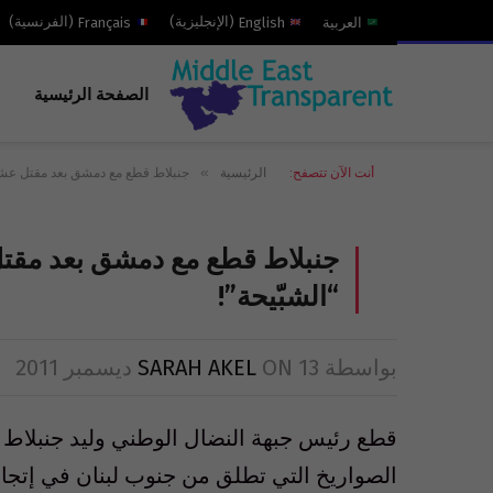
العربية
English
(
الإنجليزية
)
Français
(
الفرنسية
)
الصفحة الرئيسية
»
أنت الآن تتصفح:
الرئيسية
جنبلاط قطع مع دمشق بعد مقتل عش
جنبلاط قطع مع دمشق بعد مق
“الشبّيحة”!
بواسطة
13 ديسمبر 2011
ON
SARAH AKEL
قطع رئيس جبهة النضال الوطني وليد جنبلاط 
الصواريخ التي تطلق من جنوب لبنان في إتجاه