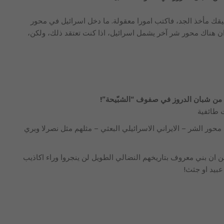
عليقك مأخذ الجد، فاكتب امورا معقولة. ما دخل اسرائيل في محور
ان هناك محور شر آخر يشمل اسرائيل، اذا كنت تعتقد ذلك، ولكن،
ن شبان الدروز في صفوف “الشبّيحة”!
 طائفية
محور الشر – الايراني الاسرائيلي البعثي – مثلهم مثل نصرلا وبري
ن ان بني معروف بتاريخهم النضالي الطويل لن ينجروا وراء اكاذيب
بيد او جثث!