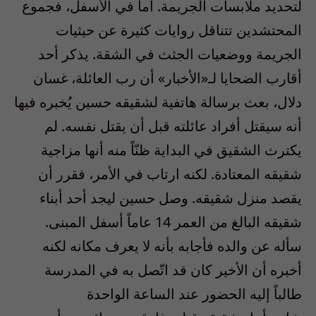
لتحديد ملابسات الجريمة. أما في الأسفل، فجموع
المحتشدين تتناقل روايات كثيرة عن حيثيات
الجريمة ووضعيات الجثث في الشقة. يذكر أحد
أقارب الضحايا لـ«الأخبار» أن رب العائلة، غسان
دلال، بعث برسالة هاتفية لشقيقه حسين يُخبره فيها
أنه سيقتل أفراد عائلته قبل أن يقتل نفسه. لم
يكترث الشقيق في البداية ظنّاً منه أنها مزاجية
شقيقه المعتادة. لكنه ارتاب في الأمر، فقرر أن
يقصد منزل شقيقه. وصل حسين ليجد أحد أبناء
شقيقه البالغ من العمر 14 عاماً أسفل المبنى.
سأله عن والده فأجابه بأنه لا يعرف مكانه لكنه
أخبره أن الأخير كان قد اتّصل به في المدرسة
طالباً إليه الحضور عند الساعة الواحدة