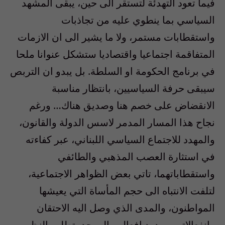
فيما تعود التهدئة لتستقر الى حين، يبقى المشهد
السياسي بما ينطوي عليه من تجاذبات
واستقطابات مستمر، ولا ما يشير الى ان الازمات
المتفاقمة اجتماعيا واقتصاديا ستشكل عنوانا ملحا
في برنامج الحكومة او السلطة. بل يبدو ان التربص
سيبقى حرفة السياسيين، بانتظار مناسبة
الانقضاض على خصم هنا وصديق هناك… ورغم
نجاح هذا المسار المدمر لاسس الدولة والقانون،
والمهدد للاجتماع السياسي اللبناني، عبر كفاءته
في استثارة العصب المذهبي والطائفي
واستقطاباتهما، تاتي بعض الظواهر الاجتماعية،
لتلفت الانتباه الى حجم المأساة التي يعيشها
المواطنون، والمدى الذي وصل اليه الاحتقان
وانفعالاتهم وردود افعالهم الى حد يتطلب النظر