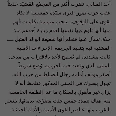
أحد المباني. تقترب أكثر من المجمّع المُشيّد حديثاً
عقب حرب تموز، فترى سيّدة خمسينية لا تكاد
تقوى على الوقوف، تنتحب متمتمة بكلمات فُهم
منها أنها تلوم فيها نفسها لعدم زيارة أحدهم منذ
مدّة. تسأل عنها فتعلم أنها شقيقة الوالد القتيل ــــ
المشتبه فيه بتنفيذ الجريمة. الإجراءات الأمنية
كانت مشددة، لم يُسمح لأحد بالاقتراب من مدخل
المبنى الذي وقعت فيه الجريمة. وُضع شريطٌ
أصفر ووقف أمامه رجال انضباط من حزب الله.
تجول ببصرك في المبنى المذكور فتلحظ أنه لا
يزال غير مأهولٍ بالسكان ما عدا الطبقة الخامسة
منه. هناك تتمدد خمس جثث مضرّجة بدمائها. ينتشر
بالقرب منها عناصر القوى الأمنية والأدلة الجنائية