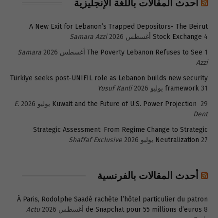
أحدث المقالات باللغة الإنجليزية
A New Exit for Lebanon’s Trapped Depositors- The Beirut
4 أغسطس 2026
Stock Exchange
Samara Azzi
1 أغسطس 2026
The Poverty Lebanon Refuses to See
Samara
Azzi
Türkiye seeks post-UNIFIL role as Lebanon builds new security
31 يوليو 2026
framework
Yusuf Kanli
29 يوليو 2026
Kuwait and the Future of U.S. Power Projection
E.
Dent
Strategic Assessment: From Regime Change to Strategic
27 يوليو 2026
Neutralization
Shaffaf Exclusive
أحدث المقالات بالفرنسية
À Paris, Rodolphe Saadé rachète l’hôtel particulier du patron
8 أغسطس 2026
de Snapchat pour 55 millions d’euros
Actu