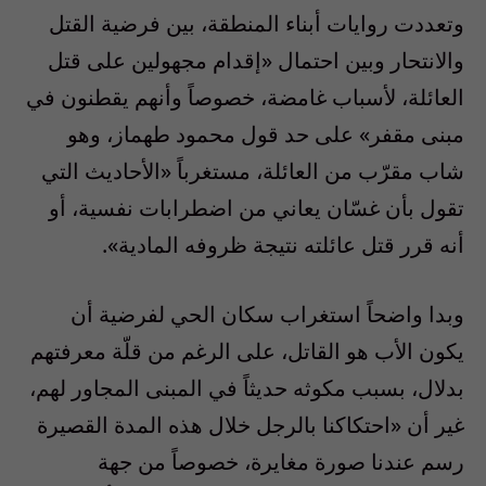
وتعددت روايات أبناء المنطقة، بين فرضية القتل
والانتحار وبين احتمال «إقدام مجهولين على قتل
العائلة، لأسباب غامضة، خصوصاً وأنهم يقطنون في
مبنى مقفر» على حد قول محمود طهماز، وهو
شاب مقرّب من العائلة، مستغرباً «الأحاديث التي
تقول بأن غسّان يعاني من اضطرابات نفسية، أو
أنه قرر قتل عائلته نتيجة ظروفه المادية».
وبدا واضحاً استغراب سكان الحي لفرضية أن
يكون الأب هو القاتل، على الرغم من قلّة معرفتهم
بدلال، بسبب مكوثه حديثاً في المبنى المجاور لهم،
غير أن «احتكاكنا بالرجل خلال هذه المدة القصيرة
رسم عندنا صورة مغايرة، خصوصاً من جهة