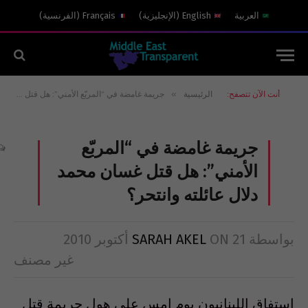
العربية
English
(
الإنجليزية
)
Français
(
الفرنسية
)
»
أنت الآن تتصفح:
الرئيسية
جريمة غامضة في “المربّع الأمني”: هل قتل غسان محمد دلال عائلته وانتحر؟
جريمة غامضة في “المربّع
الأمني”: هل قتل غسان محمد
دلال عائلته وانتحر؟
بواسطة
21 أكتوبر 2010
ON
SARAH AKEL
غير مصنف
استفاق اللبنانيون يوم امس على هول جريمة قتل