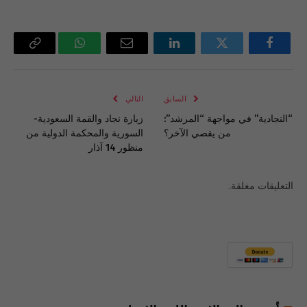
فيسبوك
تويتر
لينكدإن
البريد
واتساب
Copy
الإلكتروني
Link
السابق
التالي
“النجادية” في مواجهة “المرشد”:
زيارة نجاد والقمة السعودية-
من يقصي الآخر؟
السورية والمحكمة الدولية من
منظور 14 آذار
التعليقات مغلقة.