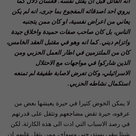
انه القاتل قبل ان يقتل نفسه. فغسان دلال كما
يروي احد اصدقائه المفجوع بما جرى، انه لم يكن
يعاني من اعراض نفسية، او كان ممن يتجنبه
الناس، بل كان صاحب صفات حميدة واخلاق جيدة
واتزام ديني. كما انه وهو في مقتبل العقد الخامس،
كان من الملتزمين في اطار العمل الحزبي ومن
الذين شاركوا في مواجهات مع الاحتلال
الاسرائيلي، وكان تعرض لاصابة طفيفة لم تمنعه
استكمال نشاطه الحزبي.
لا يمكن الخوض كثيرا في حيرة يعيشها بعض من
عرفوه، حيرة تقض مضاجعهم وتثقل على قدرتهم
في رصد الاسباب التي ادت الى هذه الكارثة. لكن
شيئا يبقى يستدرجني وسواي، ممن يثقل عليهم ان