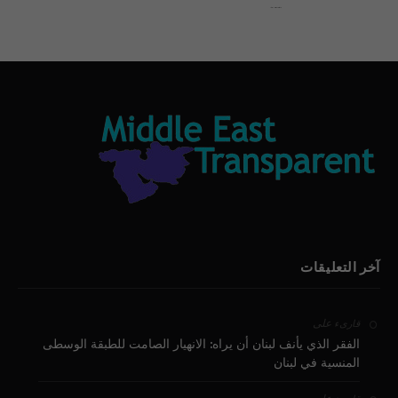
بيان الأقباط وحتمية التغيير ودعوة للتوقيع
آخر التعليقات
على
قارىء
الفقر الذي يأنف لبنان أن يراه: الانهيار الصامت للطبقة الوسطى
المنسية في لبنان