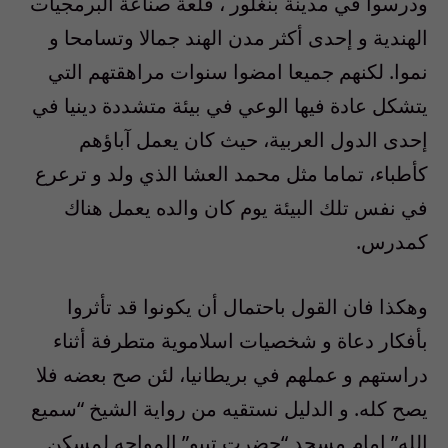
ودرسوا في مدينة بنغلور ، قلعة صناعة البرمجيات
الهندية و إحدى أكثر مدن الهند جمالا وتسامحا و
نموا. لكنهم جميعا امضوا سنوات مراهقتهم التي
يتشكل عادة فيها الوعي في بيئة متشددة دينيا في
إحدى الدول العربية، حيث كان يعمل آباؤهم
كأطباء، تماما مثل محمد العشا الذي ولد و ترعرع
في نفس تلك البيئة يوم كان والده يعمل هناك
كمدرس.
وهكذا فان القول باحتمال أن يكونوا قد تأثروا
بأفكار دعاة و شخصيات اسلاموية متطرفة أثناء
دراستهم و عملهم في بريطانيا، لئن صح بعضه فلا
يصح كله. و الدليل نستقيه من رواية الشيخ “سميع
الله” إمام مسجد “حضرت تيبو” المواجه لمسكن