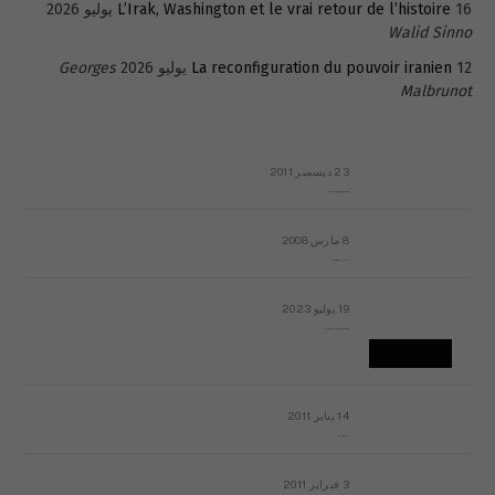
16 يوليو 2026
L’Irak, Washington et le vrai retour de l’histoire
Walid Sinno
12 يوليو 2026
La reconfiguration du pouvoir iranien
Georges
Malbrunot
23 ديسمبر 2011
عائلة المهندس طارق الربعة: أين دولة القانون والموسسات؟
8 مارس 2008
رسالة مفتوحة لقداسة البابا شنوده الثالث
19 يوليو 2023
إشكاليات التقويم الهجري، وهل يجدي هذا التقويم أيُ نفع؟
14 يناير 2011
ماذا يحدث في ليبيا اليوم الجمعة؟
3 فبراير 2011