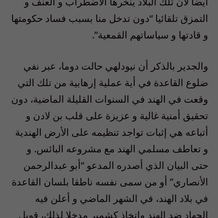
أيضا لأن تلك البلاد ينخرها الاضطراب و العنف و
التمزق تلقائيا “دون تدخل منا بسبب فساد حكومتها
و قادتها و سياساتهم القمعية”.
والجدير بالذكر أن نيودلهي حالت دوما، عبر نفي
ضلوع القاعدة في أية عملية إرهابية من تلك التي
وقعت في الهند في السنوات القليلة الماضية، دون
تحقيق أمنية غالية و عزيزة على قلب بن لادن و
أتباعه هي إثبات تواجد تنظيمه على الأرض الهندية
و تعاطف مسلمي الهند مع مشروعه البائس. و
حتى البيان الذي أصدره المدعو “أبو عبدالرحمن
الأنصاري” أو من سمى نفسه ناطقا بلسان القاعدة
في بلاد الهند، في الشهر الماضي و أعلن فيه
الجهاد ضد الهند واتخاذ كشمير مدخلا لذلك، قوبل