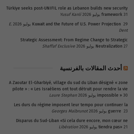
Türkiye seeks post-UNIFIL role as Lebanon builds new security
31 يوليو 2026
framework
Yusuf Kanli
29 يوليو 2026
Kuwait and the Future of U.S. Power Projection
E.
Dent
Strategic Assessment: From Regime Change to Strategic
27 يوليو 2026
Neutralization
Shaffaf Exclusive
أحدث المقالات بالفرنسية
A Zaoutar El-Gharbiyé, village du sud du Liban désigné « zone
pilote » : « Les Israéliens ont tout détruit pour rendre la vie
30 يوليو 2026
impossible »
Laure Stephan
Les durs du régime imposent leur tempo pour continuer la
23 يوليو 2026
guerre
Georges Malbrunot
Disparus du Sud-Liban «Si cela dure encore, mon cœur ne
21 يوليو 2026
tiendra pas»
Libération