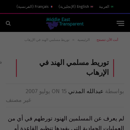
العربية
English
(
الإنجليزية
)
Français
(
الفرنسية
)
»
أنت الآن تتصفح:
الرئيسية
توريط مسلمي الهند في الإرهاب
توريط مسلمي الهند في
الإرهاب
بواسطة
عبدالله المدني
15 يوليو 2007
ON
غير مصنف
لم يعرف عن المسلمين الهنود تورطهم في أي من
العمليات الجهادية التي يقودها تنظيم القاعدة أو