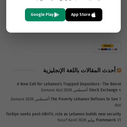
Google Play
App Store
أحدث المقالات باللغة الإنجليزية
A New Exit for Lebanon’s Trapped Depositors- The Beirut
4 أغسطس 2026
Stock Exchange
Samara Azzi
1 أغسطس 2026
The Poverty Lebanon Refuses to See
Samara
Azzi
Türkiye seeks post-UNIFIL role as Lebanon builds new security
31 يوليو 2026
framework
Yusuf Kanli