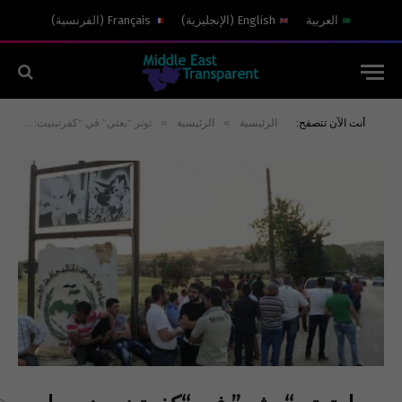
العربية
English
(
الإنجليزية
)
Français
(
الفرنسية
)
»
»
أنت الآن تتصفح:
الرئيسية
الرئيسية
توتر “بعثي” في “كفرتبنيت: جناح شلق “طوّق” تمثال حافظ الأسد!