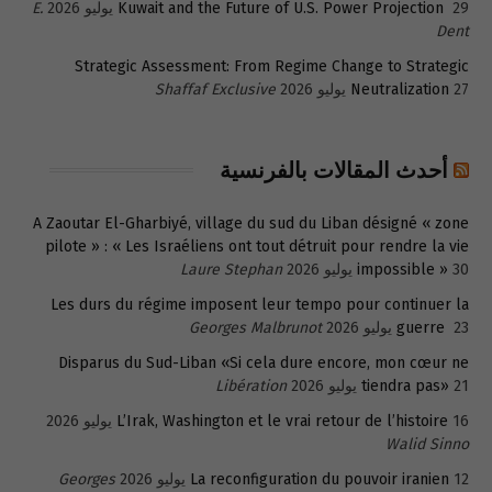
29 يوليو 2026
Kuwait and the Future of U.S. Power Projection
E.
Dent
Strategic Assessment: From Regime Change to Strategic
27 يوليو 2026
Neutralization
Shaffaf Exclusive
أحدث المقالات بالفرنسية
A Zaoutar El-Gharbiyé, village du sud du Liban désigné « zone
pilote » : « Les Israéliens ont tout détruit pour rendre la vie
30 يوليو 2026
impossible »
Laure Stephan
Les durs du régime imposent leur tempo pour continuer la
23 يوليو 2026
guerre
Georges Malbrunot
Disparus du Sud-Liban «Si cela dure encore, mon cœur ne
21 يوليو 2026
tiendra pas»
Libération
16 يوليو 2026
L’Irak, Washington et le vrai retour de l’histoire
Walid Sinno
12 يوليو 2026
La reconfiguration du pouvoir iranien
Georges