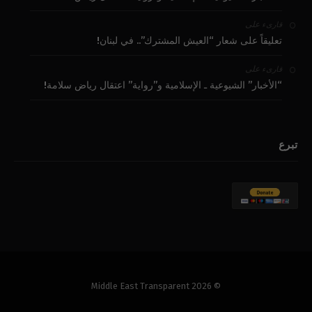
على
قارىء
تعليقاً على شعار “العيش المشترك”.. في لبنان!
على
قارىء
“الأخبار” الشيوعية ـ الإسلامية و”رواية” اعتقال رياض سلامة!
تبرع
© 2026 Middle East Transparent