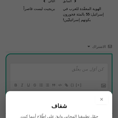
السابق
التالي
الهوية المعقّدة للعرب في
بريجيت ليست قاصراً
إسرائيل: 55 بالمئة فخورون
بكونهم إسرائيليّين!
الاشتراك
{}
[+]
×
شفاف
0
تعليقات
حمّل تطبيقنا المجاني وابقَ على اطّلاع أينما كنت.