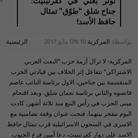
توتر “بعثي” في “كفرتبنيت:
جناح شلق “طوّق” تمثال
حافظ الأسد!
بواسطة
المركزية
10 مايو 2017
ON
الرئيسية
المركزية- لا تزال أزمة حزب “البعث العربي
الاشتراكي” تتفاعل إثر الخلاف بين قيادتي الحزب
المنقسمة بين جناحين، الاول برئاسة النائب عاصم
قانصوه والثاني برئاسة نعمان شلق. وبعد اقتحام
مبنى الحزب في رأس النبع منذ ثلاثة أشهر، كادت
اليوم تنفجر بينهما. فتحت عنوان وقفة تضامنية مع
الاسرى في السجون الاسرائيلية قرب تمثال حافظ
الاسد على دوار كفرتبنيت، دعا أمين فرع الجنوب