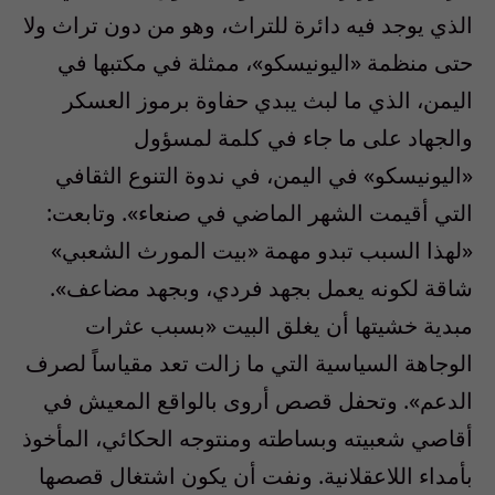
الذي يوجد فيه دائرة للتراث، وهو من دون تراث ولا
حتى منظمة «اليونيسكو»، ممثلة في مكتبها في
اليمن، الذي ما لبث يبدي حفاوة برموز العسكر
والجهاد على ما جاء في كلمة لمسؤول
«اليونيسكو» في اليمن، في ندوة التنوع الثقافي
التي أقيمت الشهر الماضي في صنعاء». وتابعت:
«لهذا السبب تبدو مهمة «بيت المورث الشعبي»
شاقة لكونه يعمل بجهد فردي، وبجهد مضاعف».
مبدية خشيتها أن يغلق البيت «بسبب عثرات
الوجاهة السياسية التي ما زالت تعد مقياساً لصرف
الدعم». وتحفل قصص أروى بالواقع المعيش في
أقاصي شعبيته وبساطته ومنتوجه الحكائي، المأخوذ
بأمداء اللاعقلانية. ونفت أن يكون اشتغال قصصها