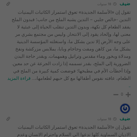
ضيف
18 سنوات
تقول إن «الأسلمة الجديدة» تعوق استمرار الكاتبات اليمنيات
التدين -خالص جلبي – التدين يشبه الملح من جانب؛ فبدون الملح
يفقد الطعام كل نكهة، وبدون التدين تنقلب الحياة إلى عبثية لا
معنى لها، وإلحاد يقود إلى الانتحار. وليس من مجتمع بشري مر
على وجه الأرض إلا تدين بشكل ما، واستغلته المؤسسة الدينية
بشكل ما، من كاهن ومفت وحاخام وبابا، بملابس مزركشة ونفخ
ومدلاة وبخور وماء مقدس وتراتيل وهمهمات. وبقدر حاجة البدن
الضرورية إلى الملح، بقدر تسممه إذا زادت الجرعة عن حد معين.
وإذا أخطأت الأم في مطبخها؛ فوضعت كمية كبيرة من الملح في
الطعام، عافته نفوس أطفالها مع كل حبهم لطعامها،
…
قراءة المزيد
..
0
ضيف
18 سنوات
تقول إن «الأسلمة الجديدة» تعوق استمرار الكاتبات اليمنيات
الاديان السماوية كلها تدعوا الى السلام واحترام الانسان وعدم