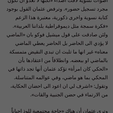
أصوات نسوية لاقت اصداء «لكنها لا تعدو ان تكون
مجرد تسجيل حضور». وترفض عثمان القول بوجود
كتابة نسوية واخرى ذكورية، معتبرة هذا الزعم
«فكرة سمجة مثل ديموقراطية بلداننا العربية».
ولئن صادقت على قول ميشيل فوكو بان «الماضي
لا يؤدي الى الحاضر بل الحاضر يعطي الماضي
معناه» غير انها ما تلبث ان تبدي النقيض متمسكة
بالماضي او ببعضه. وانطلاقاً من اعتقادها بأن
«الحكي كان امرأة» تؤكد عثمان أنها تجد ذاتها في
المحكي بما هو ماضي، وفي عوالمه المتناسلة.
وتقول: «اشرف لي ان اعود الى احضان الحكاية،
من الارتماء في حضن الجنبية والقات».
وترى عثمان أن هناك «حاجة مجتمعية للوذ احياناً