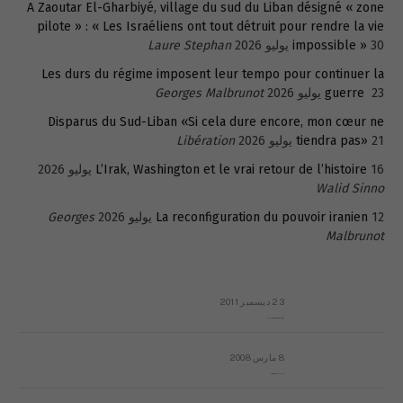
A Zaoutar El-Gharbiyé, village du sud du Liban désigné « zone
pilote » : « Les Israéliens ont tout détruit pour rendre la vie
30 يوليو 2026
impossible »
Laure Stephan
Les durs du régime imposent leur tempo pour continuer la
23 يوليو 2026
guerre
Georges Malbrunot
Disparus du Sud-Liban «Si cela dure encore, mon cœur ne
21 يوليو 2026
tiendra pas»
Libération
16 يوليو 2026
L’Irak, Washington et le vrai retour de l’histoire
Walid Sinno
12 يوليو 2026
La reconfiguration du pouvoir iranien
Georges
Malbrunot
23 ديسمبر 2011
عائلة المهندس طارق الربعة: أين دولة القانون والموسسات؟
8 مارس 2008
رسالة مفتوحة لقداسة البابا شنوده الثالث