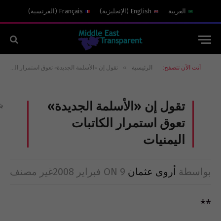
العربية
English
(
الإنجليزية
)
Français
(
الفرنسية
)
»
أنت الآن تتصفح:
الرئيسية
تقول إن «الأسلمة الجديدة» تعوق استمرار الكاتبات اليمنيات
تقول إن «الأسلمة الجديدة»
تعوق استمرار الكاتبات
اليمنيات
بواسطة
أروى عثمان
9 فبراير 2008
ON
غير مصنف
**