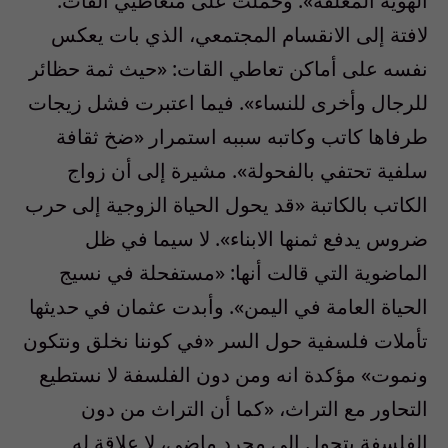
الهوية المغلقة». وحملت على متعاطيي القات.
لافتة إلى الانقسام المجتمعي، الذي بات يعكس
نفسه على أماكن تعاطي القات: «حيث ثمة حظائر
للرجال وأخرى للنساء». فيما اعتبرت فشل زيجات
طرفاها كاتب وكاتبه سببه استمرار «ضخ ثقافة
سلفية تحتفي بالفحولة». مشيرة إلى أن زواج
الكاتب بالكاتبة «قد يحول الحياة الزوجية إلى حرب
ضروس يدفع ثمنها الابناء». لا سيما في ظل
الماضوية التي قالت أنها: «مستفحلة في نسيج
الحياة العامة في اليمن». وأبدت عثمان في حديثها
تأملات فلسفية حول السر «في كوننا نخلق ونتكون
ونموت» مؤكدة انه ومن دون الفلسفة لا نستطيع
التحاور مع التراث، «كما أن التراث من دون
الفلسفة يتحول الى مجرد ماضي، لا علاقة له