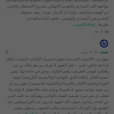
مواجهة المد اليساري والقومي لآجهاض مشروع الاستقلال والتحرر
من الهيمنة والتبعية ، ولما دار الزمان دورته ، وبعد سقوط
المشروعين اليساري والقومي ، هاهي الرأسمالية في
طورها
…
قراءة المزيد ..
0
ضيف
18 سنوات
تقول إن «الأسلمة الجديدة» تعوق استمرار الكاتبات اليمنيات أفكار
إبداعية خالص جلبي – لعل البعض لا يعرف من هو مالك بن نبي
وأفكاره فوجب التعريف، وأهم أفكاره ـ ونحن في حاجة لها ـ وهي
خمسة أفكار: (علاقة الحق بالواجب) و(المعرفة التاريخية) (نهاية
القوة) و(عالم الأفكار والأشياء) و(القابلية للاستعمار). فهو يرى أن
من يقوم بواجبه تنشق له السماء ويأتيه حقه، فالحقوق لا تؤخذ ولا
تعطى بل هي ثمرة طبيعية للقيام بالواجب. وهو أول ما علمه النبي
ص أتباعه، وكانوا رضوان الله عليهم يكثرون عند الفزع ويقلون عند
الطمع، وأن الحركات السياسية ضللت الشعوب بمنطق سقيم
بالمطالبة بالحقوق، وأن ثلاث معادلات تحكم
…
قراءة المزيد ..