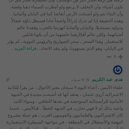
تكون أشياء، وأن التخلف لا يرتفع ولو أمطرت السماء ذهبا وفضة،
وأن البناء يتم ولو أصبحت الأرض أنقاضا كما في اليابان وألمانيا.
وهذه الحقيقة إذا لم تدرك إدراكاً واضحاً حادا فسيظل داؤه عضالاً
ودواؤه مستحيلا، واليابان وألمانيا انهزمتا بالحرب وفقدتا عالم
أشيائهما، ولكن عالم أفكارهما خلصهما من أن يكونا قابلين
للاستعمار، وهذا السحر ـ سحر الصواريخ والرؤوس النووية ـ لم يؤثر
في اليابان، وهو الذي يستهوينا، ولم ينقذ الاتحاد
…
قراءة المزيد ..
0
هدى عبد الكريم
18 سنوات
حلفاء الأمس ، أعداء اليوم !! سبحان مغير الأحوال ، من يقرأ للكاتبة
الاشتراكية أروى عثمان ، يعتقد أنها قد أصبحت مجندة في الجبهة
الأمامية للرأسمالية المتوحشة في بعدها الثقافي ، وسواء كانت
واعية بذلك أم لا فهي تحارب في الجبهة الخطأ .. فبالأمس ، عندما
كان الاشتراكيون والعلمانيون والقوميون العرب ، هم حملة مشروع
النهضة والأستقلال في المنطقة ، في مواجهة السيطرة الاستعمارية
الرأسمالية ، إستخدمت هذه الأخيرة القوى الأصولية والإسلامية في