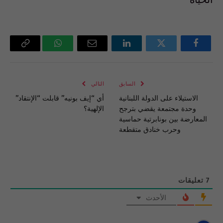
فيسبوك
تويتر
لينكدإن
البريد
واتساب
Copy
الإلكتروني
Link
السابق
التالي
الاستيلاء على الدولة اللبنانية
أي “إيف بونيه” قابلت “الإنتقاد”
وحدة مجتمعة يقضي بترجح
الإلهية؟
المعارضة بين بونابرتية حماسية
وحرب خنادق متقطعة
7
تعليقات
الأحدث