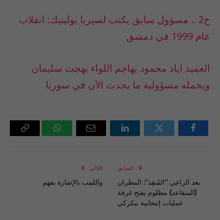
ح2 .. مسؤول سابق يكتب لسيريا بوليتيك: انقلاب
عام 1999 في دمشق
العميد اياد محمود يهاجم اللواء بهجت سليمان
ويحمله مسؤولية ما يحدث الآن في سوريا
فيسبوك
تويتر
لينكدإن
البريد
واتساب
Copy
الإلكتروني
Link
السابق
التالي
بعد الراعي “المُنقِذ”: المطران
واللبيب بالإشارة يفهم
(المتقاعد) مظلوم يفتح غرفة
عمليات إنتخابية ببكركي