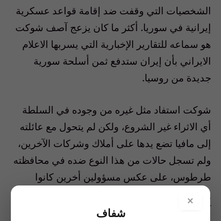
الشخصيات التي وقفت ضد إقامة قواعد عسكرية
إيرانية في سوريا. أكثر ما كان يزعج آصف شوكت
هو سماعه للتقارير الإخبارية التي يسربها الاعلام
الايراني بأن إيران ستدفع ثمن أسلحة سورية
جديدة من روسيا.
شوكت استفاد مثل غيره من وجوده في السلطة
أي الاثراء غير الشروع، ولكن لم يتحول مع عائلته
إلى مافيا تضع يدها على أملاك وشركات الآخرين،
ولم تسجل حالات من هذا النوع ضده في محافظته
طرطوس، على عكس مسؤولين أخرين كانوا
يضعون أيديهم على أملاك الناس وشركات تجار
×
آخرين من أبناء مدنهم.
شفاف