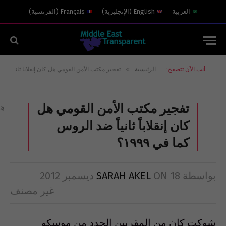
العربية
English
(
الإنجليزية
)
Français
(
الفرنسية
)
»
أنت الآن تتصفح:
الرئيسية
تفجير مكتب الأمن القومي هل كان إنقلاباً ثانياً ضد الروس كما في ١٩٩٩؟
تفجير مكتب الأمن القومي هل
كان إنقلاباً ثانياً ضد الروس
كما في ١٩٩٩؟
بواسطة
18 ديسمبر 2012
ON
SARAH AKEL
غير مصنف
شوكت كان من المقربين الجدد من موسكو