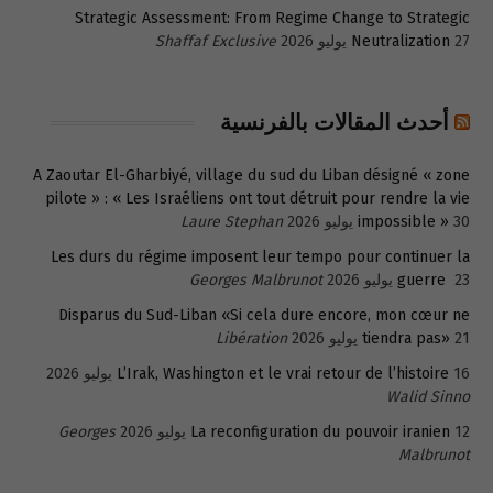
Strategic Assessment: From Regime Change to Strategic
27 يوليو 2026
Neutralization
Shaffaf Exclusive
أحدث المقالات بالفرنسية
A Zaoutar El-Gharbiyé, village du sud du Liban désigné « zone
pilote » : « Les Israéliens ont tout détruit pour rendre la vie
30 يوليو 2026
impossible »
Laure Stephan
Les durs du régime imposent leur tempo pour continuer la
23 يوليو 2026
guerre
Georges Malbrunot
Disparus du Sud-Liban «Si cela dure encore, mon cœur ne
21 يوليو 2026
tiendra pas»
Libération
16 يوليو 2026
L’Irak, Washington et le vrai retour de l’histoire
Walid Sinno
12 يوليو 2026
La reconfiguration du pouvoir iranien
Georges
Malbrunot