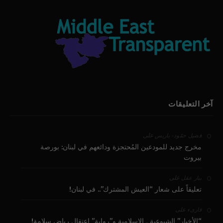
آخر التعليقات
على
فضيل حمّود - باريس
مخرج جديد للمودعين المُحتجزة ودائعهم في لبنان: بورصة
بيروت
على
بيار عقل
تعليقاً على شعار “العيش المشترك”.. في لبنان!
على
قارىء
“الأخبار” الشيوعية ـ الإسلامية و”رواية” اعتقال رياض سلامة!