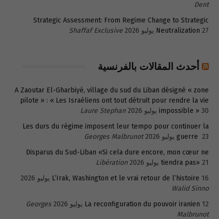
Dent
Strategic Assessment: From Regime Change to Strategic
27 يوليو 2026
Neutralization
Shaffaf Exclusive
أحدث المقالات بالفرنسية
A Zaoutar El-Gharbiyé, village du sud du Liban désigné « zone
pilote » : « Les Israéliens ont tout détruit pour rendre la vie
30 يوليو 2026
impossible »
Laure Stephan
Les durs du régime imposent leur tempo pour continuer la
23 يوليو 2026
guerre
Georges Malbrunot
Disparus du Sud-Liban «Si cela dure encore, mon cœur ne
21 يوليو 2026
tiendra pas»
Libération
16 يوليو 2026
L’Irak, Washington et le vrai retour de l’histoire
Walid Sinno
12 يوليو 2026
La reconfiguration du pouvoir iranien
Georges
Malbrunot