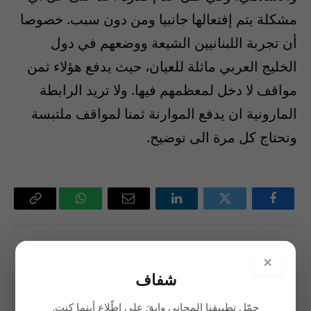
مشكلة يتم إفتعالها جانبيا ومن دون سبب. خصوصا
أن تجربة اللبنانيين الشيعة ووضعهم في دول
الخليج العربي ماثلة للعيان، حيث يدفع هؤلاء ثمن
مواقف لا دخل لمعظمهم فيها. ولا تريد الرابطة
المارونية ان يدفع الموارنة ثمنا لمواقف ملتبسة
وتحتاج كل مرة الى توضيح.
فيسبوك
تويتر
لينكدإن
البريد
واتساب
Copy
الإلكتروني
Link
السابق
التالي
×
الأخوين الناطور: لحوم فاسدة..
ربيع عُمان وخريف بيروت
شفاف
وتأديب سياسي بطلب من
دمشق
حمّل تطبيقنا المجاني وابقَ على اطّلاع أينما كنت.