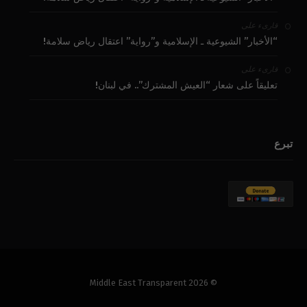
على
قارىء
“الأخبار” الشيوعية ـ الإسلامية و”رواية” اعتقال رياض سلامة!
على
قارىء
تعليقاً على شعار “العيش المشترك”.. في لبنان!
تبرع
© 2026 Middle East Transparent