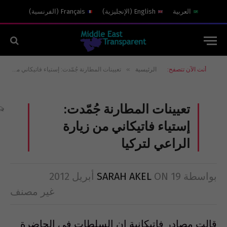
العربية
English
(
الإنجليزية
)
Français
(
الفرنسية
)
»
أنت الآن تتصفح:
الرئيسية
تعيينات المطارنة جُمّدت: إستياء فاتيكاني من زيارة الراعي لتركيا
تعيينات المطارنة جُمّدت:
إستياء فاتيكاني من زيارة
الراعي لتركيا
بواسطة
19 أبريل 2012
ON
SARAH AKEL
غير مصنف
قالت مصادر فاتيكانية إن السلطات في الحاضرة