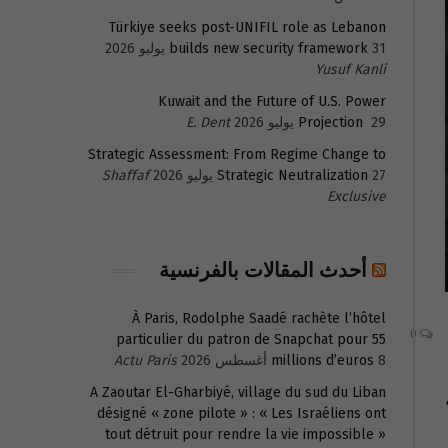
Türkiye seeks post-UNIFIL role as Lebanon
31 يوليو 2026
builds new security framework
Yusuf Kanli
Kuwait and the Future of U.S. Power
29 يوليو 2026
Projection
E. Dent
Strategic Assessment: From Regime Change to
27 يوليو 2026
Strategic Neutralization
Shaffaf
Exclusive
أحدث المقالات بالفرنسية
À Paris, Rodolphe Saadé rachète l’hôtel
0
particulier du patron de Snapchat pour 55
8 أغسطس 2026
millions d’euros
Actu Paris
A Zaoutar El-Gharbiyé, village du sud du Liban
désigné « zone pilote » : « Les Israéliens ont
tout détruit pour rendre la vie impossible »