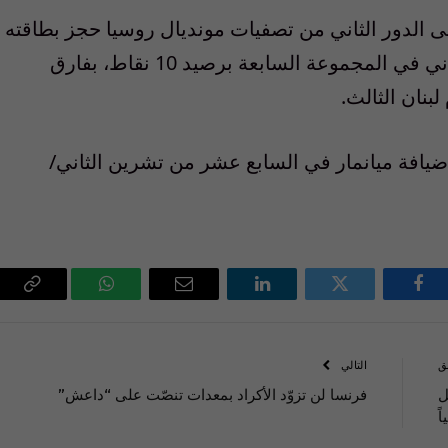
ى الدور الثاني من تصفيات مونديال روسيا حجز بطاقته
الى نهائيات كأس اسيا، حيث يحتل المركز الثاني في المجموعة السابعة برصيد 10 نقاط، بفارق
بنان الثالث.
ضيافة ميانمار في السابع عشر من تشرين الثاني/
فيسبوك
تويتر
لينكدإن
البريد
واتساب
Copy
الإلكتروني
Link
ق
التالي
ل
فرنسا لن تزوّد الأكراد بمعدات تنصّت على “داعش”
ً