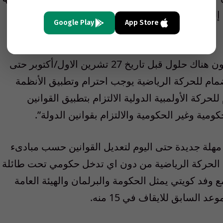
إلى حلول مناسبة تضمن المحافظة على سيادة الدولة
Google Play
App Store
واشار الى ان الجمعية العمومية “تمنت ان تكون هناك حلول قبل تاريخ 27 تشرين الاول/أكتوبر حتى
نضمام للحركة الرياضية يوجب احترام وتطبيق الأنظمة
حركة الأولمبية الدولية الالتزام بتطبيق القوانين
ية وغير الحكومية والالتزام بقوانين الدولة”.
 مهلة جديدة حتى اليوم لتعديل القوانين حسب مبادىء
لية الحركة الرياضية من دون اي تدخل حكومي تحت طائلة
 وفد كويتي يمثل الحكومة والبرلمان والهيئة العامة
 السابق للايقاف في 15 منه.