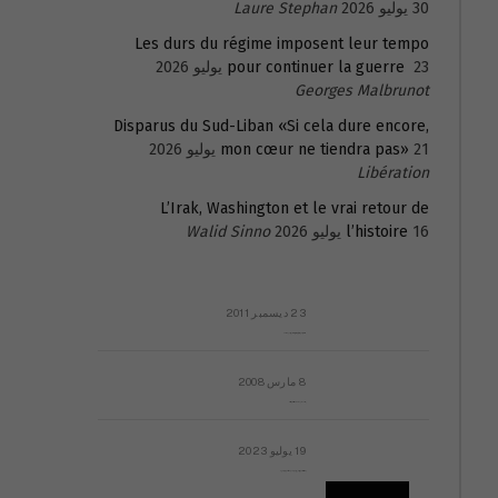
30 يوليو 2026
Laure Stephan
Les durs du régime imposent leur tempo
23 يوليو 2026
pour continuer la guerre
Georges Malbrunot
Disparus du Sud-Liban «Si cela dure encore,
21 يوليو 2026
mon cœur ne tiendra pas»
Libération
L’Irak, Washington et le vrai retour de
16 يوليو 2026
l’histoire
Walid Sinno
23 ديسمبر 2011
عائلة المهندس طارق الربعة: أين دولة القانون والموسسات؟
8 مارس 2008
رسالة مفتوحة لقداسة البابا شنوده الثالث
19 يوليو 2023
إشكاليات التقويم الهجري، وهل يجدي هذا التقويم أيُ نفع؟