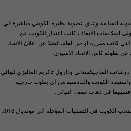
بالمهلة السابقة وعلق عضوية نظيره الكويتي مباشرة في
لشهر الجاري، واولى انعكاسات الايقاف كانت اعتذار الكويت عن
لتي كانت مقررة اواخر العام، فضلا عن اعلان الاتحاد
ي عن بطولة كأس الاتحاد الاسيوي.
 دوشانب الطاجيكستاني ودارول تاكزيم الماليزي لنهائي
رار الايقاف واستبعاد الكويت والقادسية من اي بطولة خارجية
نافسيهما في ذهاب نصف النهائي.
وسيؤدي قرار فيفا ايضا الى تجميد مشاركة منتخب الكويت في التصفيات المؤهلة الى مونديال 2018