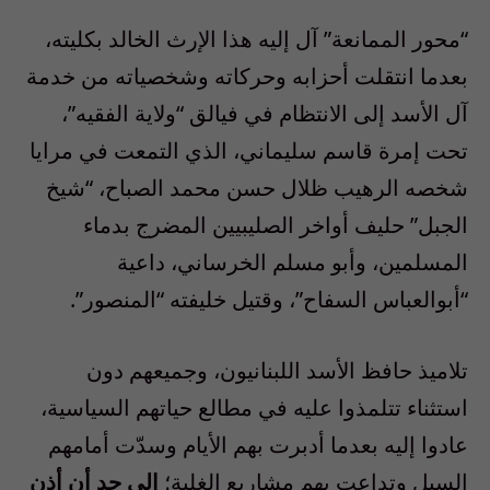
“محور الممانعة” آل إليه هذا الإرث الخالد بكليته،
بعدما انتقلت أحزابه وحركاته وشخصياته من خدمة
آل الأسد إلى الانتظام في فيالق “ولاية الفقيه”،
تحت إمرة قاسم سليماني، الذي التمعت في مرايا
شخصه الرهيب ظلال حسن محمد الصباح، “شيخ
الجبل” حليف أواخر الصليبيين المضرج بدماء
المسلمين، وأبو مسلم الخرساني، داعية
“أبوالعباس السفاح”، وقتيل خليفته “المنصور”.
تلاميذ حافظ الأسد اللبنانيون، وجميعهم دون
استثناء تتلمذوا عليه في مطالع حياتهم السياسية،
عادوا إليه بعدما أدبرت بهم الأيام وسدّت أمامهم
السبل وتداعت بهم مشاريع الغلبة؛
إلى حد أن أذن