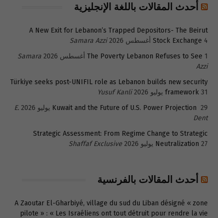
أحدث المقالات باللغة الإنجليزية
A New Exit for Lebanon’s Trapped Depositors- The Beirut
4 أغسطس 2026
Stock Exchange
Samara Azzi
1 أغسطس 2026
The Poverty Lebanon Refuses to See
Samara
Azzi
Türkiye seeks post-UNIFIL role as Lebanon builds new security
31 يوليو 2026
framework
Yusuf Kanli
29 يوليو 2026
Kuwait and the Future of U.S. Power Projection
E.
Dent
Strategic Assessment: From Regime Change to Strategic
27 يوليو 2026
Neutralization
Shaffaf Exclusive
أحدث المقالات بالفرنسية
A Zaoutar El-Gharbiyé, village du sud du Liban désigné « zone
pilote » : « Les Israéliens ont tout détruit pour rendre la vie