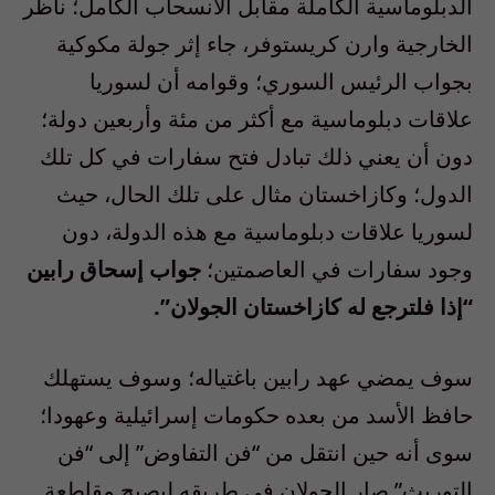
الدبلوماسية الكاملة مقابل الانسحاب الكامل؛ ناظر
الخارجية وارن كريستوفر، جاء إثر جولة مكوكية
بجواب الرئيس السوري؛ وقوامه أن لسوريا
علاقات دبلوماسية مع أكثر من مئة وأربعين دولة؛
دون أن يعني ذلك تبادل فتح سفارات في كل تلك
الدول؛ وكازاخستان مثال على تلك الحال، حيث
لسوريا علاقات دبلوماسية مع هذه الدولة، دون
وجود سفارات في العاصمتين؛
جواب إسحاق رابين
“إذا فلترجع له كازاخستان الجولان”.
سوف يمضي عهد رابين باغتياله؛ وسوف يستهلك
حافظ الأسد من بعده حكومات إسرائيلية وعهودا؛
سوى أنه حين انتقل من “فن التفاوض” إلى “فن
التوريث” صار الجولان في طريقه ليصبح مقاطعة