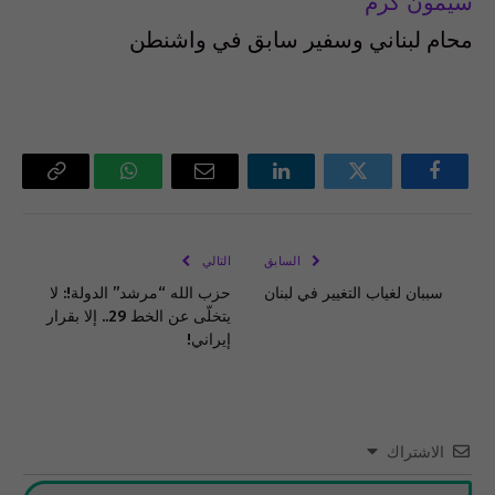
سيمون كرم
محام لبناني وسفير سابق في واشنطن
فيسبوك
تويتر
لينكدإن
البريد
واتساب
Copy
الإلكتروني
Link
السابق
التالي
سببان لغياب التغيير في لبنان
حزب الله “مرشد” الدولة!: لا
يتخلّى عن الخط 29.. إلا بقرار
إيراني!
الاشتراك