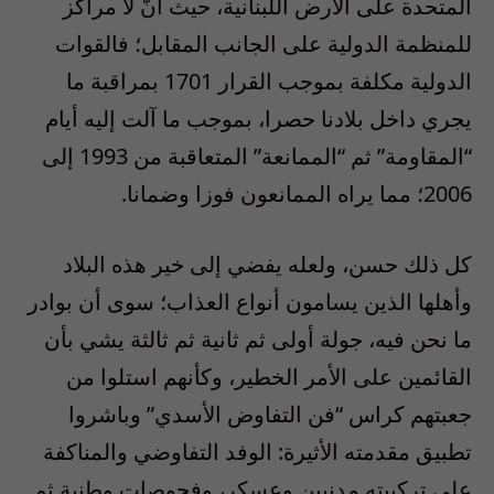
المتحدة على الأرض اللبنانية، حيث أنّ لا مراكز
للمنظمة الدولية على الجانب المقابل؛ فالقوات
الدولية مكلفة بموجب القرار 1701 بمراقبة ما
يجري داخل بلادنا حصرا، بموجب ما آلت إليه أيام
“المقاومة” ثم “الممانعة” المتعاقبة من 1993 إلى
2006؛ مما يراه الممانعون فوزا وضمانا.
كل ذلك حسن، ولعله يفضي إلى خير هذه البلاد
وأهلها الذين يسامون أنواع العذاب؛ سوى أن بوادر
ما نحن فيه، جولة أولى ثم ثانية ثم ثالثة يشي بأن
القائمين على الأمر الخطير، وكأنهم استلوا من
جعبتهم كراس “فن التفاوض الأسدي” وباشروا
تطبيق مقدمته الأثيرة: الوفد التفاوضي والمناكفة
على تركيبته مدنيين وعسكر، وفحوصات وطنية ثم