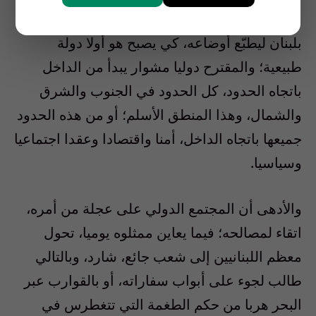
والأوروبيون وحتى الروس؛ كل هذه الدول تسعى
بلبنان ليطبّع أوضاعه، كي يصبح هو أولا دولة
طبيعية؛ والمقترح دوليا مشوار يبدأ من الداخل
باتجاه الحدود، كل الحدود في الجنوب والشرق
والشمال، وهذا المنطق الأسلم؛ أو من هذه الحدود
جميعها باتجاه الداخل، أمنا واقتصادا وعقدا اجتماعيا
وسياسيا.
والأدهى أن المجتمع الدولي على عجلة من أمره،
اتقاء لمصالحه؛ فيما يعاين ممثلوه يوميا، تحول
معظم اللبنانيين إلى شعب جائع، شارد، وبالتالي
طالب لجوء على أبواب سفاراته، أو بالقوارب عبر
البحر هربا من حكم الطغمة التي تتغطرس في