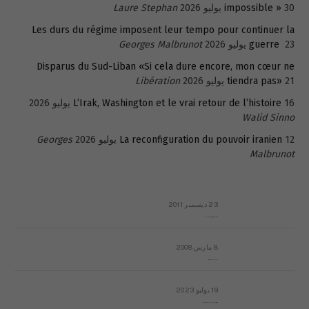
30 يوليو 2026
impossible »
Laure Stephan
Les durs du régime imposent leur tempo pour continuer la
23 يوليو 2026
guerre
Georges Malbrunot
Disparus du Sud-Liban «Si cela dure encore, mon cœur ne
21 يوليو 2026
tiendra pas»
Libération
16 يوليو 2026
L’Irak, Washington et le vrai retour de l’histoire
Walid Sinno
12 يوليو 2026
La reconfiguration du pouvoir iranien
Georges
Malbrunot
23 ديسمبر 2011
عائلة المهندس طارق الربعة: أين دولة القانون والموسسات؟
8 مارس 2008
رسالة مفتوحة لقداسة البابا شنوده الثالث
19 يوليو 2023
إشكاليات التقويم الهجري، وهل يجدي هذا التقويم أيُ نفع؟