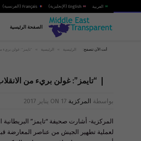
العربية
English
(
الإنجليزية
)
Français
(
الفرنسية
)
الصفحة الرئيسية
»
»
أنت الآن تتصفح:
الرئيسية
الرئيسية
“تايمز”: غولن بريء من
“تايمز”: غولن بريء من الانقلا
بواسطة
المركزية
17 يناير 2017
ON
المركزية- أشارت صحيفة “تايمز” البريطانية
لعملية تطهير الجيش من عناصر المعارضة قبل