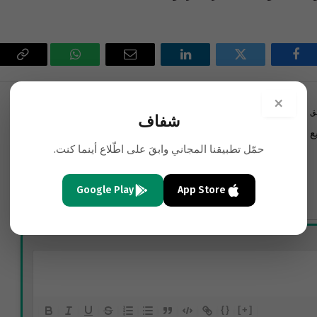
فيسبوك
تويتر
لينكدإن
البريد
واتساب
Copy
الإلكتروني
Link
×
ق
التالي
شفاف
ع
لبنان: تأجيل الانتخابات حتمي والسبب.. مالي!
حمّل تطبيقنا المجاني وابقَ على اطّلاع أينما كنت.
Google Play
App Store
{}
[+]