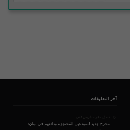
آخر التعليقات
على
فضيل حمّود - باريس
مخرج جديد للمودعين المُحتجزة ودائعهم في لبنان:
بورصة بيروت