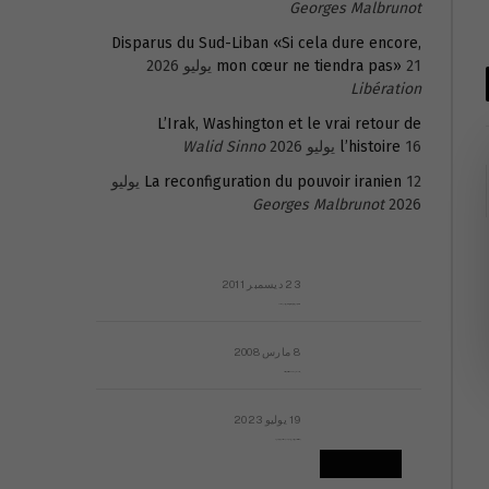
Georges Malbrunot
Disparus du Sud-Liban «Si cela dure encore,
21 يوليو 2026
mon cœur ne tiendra pas»
Libération
L’Irak, Washington et le vrai retour de
16 يوليو 2026
l’histoire
Walid Sinno
La reconfiguration du pouvoir iranien
12 يوليو
Georges Malbrunot
2026
23 ديسمبر 2011
عائلة المهندس طارق الربعة: أين دولة القانون والموسسات؟
8 مارس 2008
رسالة مفتوحة لقداسة البابا شنوده الثالث
19 يوليو 2023
إشكاليات التقويم الهجري، وهل يجدي هذا التقويم أيُ نفع؟