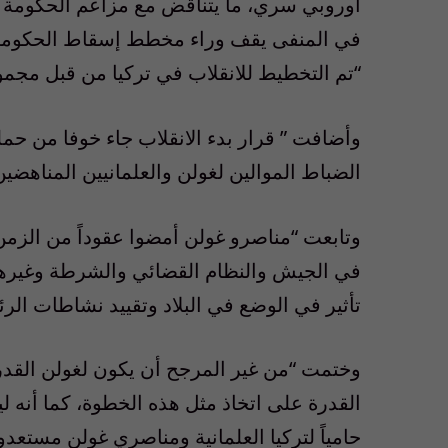
أوروبي سري، ما يتناقض مع مزاعم الحكومة ال
في المنفى يقف وراء مخطط إسقاط الحكومة التر
“تم التخطيط للانقلاب في تركيا من قبل مجمو
وأضافت ” قرار بدء الانقلاب جاء خوفا من حم
الضباط الموالين لغولن والعلمانيين المناهض
وتابعت “مناصرو غولن أمضوا عقوداً من الزمن
في الجيش والنظام القضائي والشرطة وغيرها 
تأثير في الوضع في البلاد وتقييد نشاطات الر
وختمت “من غير المرجح أن يكون لغولن القدرة
القدرة على اتخاذ مثل هذه الخطوة، كما أنه 
حامياً لتركيا العلمانية ومناصري غولن مستعدو