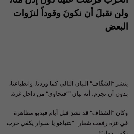
ولن نقبلَ أن نكونَ وقوداً لنزَوات
البعض
ينشر “الشفّاف” البيان التالي كما وردنا. وانطباعنا،
بدون أن نجزم، أنه بيان “”فتحاوي” من داخل غزة.
وكان “الشفاف” قد نشرَ قبل أيام فيديو مظاهرة
في غزة رفعت شعار “
نتنياهو يا سنوار يكفي حرب
يكفي دمار
”!