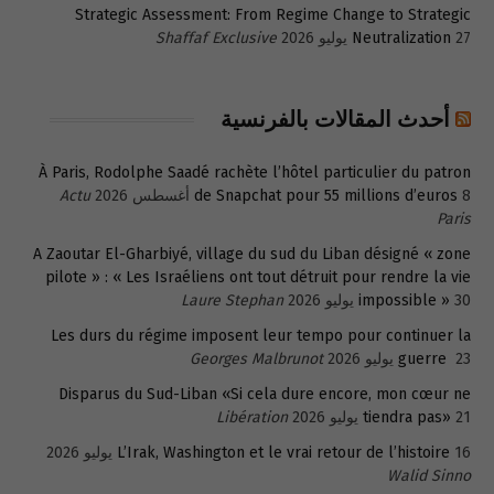
Strategic Assessment: From Regime Change to Strategic
27 يوليو 2026
Neutralization
Shaffaf Exclusive
أحدث المقالات بالفرنسية
À Paris, Rodolphe Saadé rachète l’hôtel particulier du patron
8 أغسطس 2026
de Snapchat pour 55 millions d’euros
Actu
Paris
A Zaoutar El-Gharbiyé, village du sud du Liban désigné « zone
pilote » : « Les Israéliens ont tout détruit pour rendre la vie
30 يوليو 2026
impossible »
Laure Stephan
Les durs du régime imposent leur tempo pour continuer la
23 يوليو 2026
guerre
Georges Malbrunot
Disparus du Sud-Liban «Si cela dure encore, mon cœur ne
21 يوليو 2026
tiendra pas»
Libération
16 يوليو 2026
L’Irak, Washington et le vrai retour de l’histoire
Walid Sinno