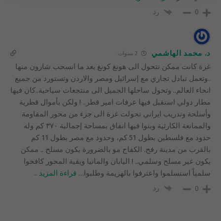
رد
0
د. محمد الهاشمي
2 سنوات
غزة كانت ممكن تتحول الى هونغ كونغ بعد ما انسحب شارون منها
..وتعمل تبادل تجاري مع إسرائيل ومصر والاردن وتستورد من جميع
انحاء العالم.. وتحول ساحلها الجميل الى منتجعات سياحية..كان فيها
مطار دولي استقبل فيها عرفات امير قطر.. ! ولكن بأموال قطرية
وأسلحة وتدريب ايراني تحولت غزة الى جزء من محور المقاومة
والممانعة الكارثية وبنوا فيها انفاق بمساحة إجمالية ٣٧٠ كم وله
حدود مع فلسطين بطول 51 كم، وحدود مع مصر بطول 11 كم
بالقرب من مدينة رفح. الكفاح مو بالضرورة يكون مسلح .. ممكن
يكون غير مسلح وسلمي.. ! اليابان والمانيا ويقية المحور كافحوا
سلمياً استسلموا واعترفوا بالهزيمة وطلبوا
…
قراءة المزيد ..
رد
0