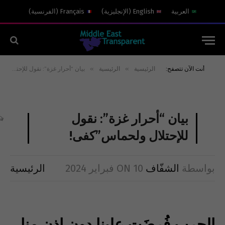
العربية
English
(
الإنجليزية
)
Français
(
الفرنسية
)
»
»
أنت الآن تتصفح:
الرئيسية
الرئيسية
بيان “أحرار غزة”: نقول للإحتلال ولحماس”كفى!
بيان “أحرار غزة”: نقول
للإحتلال ولحماس”كفى!
بواسطة
الشفّاف
10 فبراير 2024
ON
الرئيسية
الحرب فُرضَت علينا دون إذن منا،