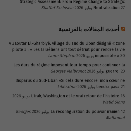
Strategic Assessment: From Regime Change to Strategic
27 يوليو 2026
Neutralization
Shaffaf Exclusive
أحدث المقالات بالفرنسية
A Zaoutar El-Gharbiyé, village du sud du Liban désigné « zone
pilote » : « Les Israéliens ont tout détruit pour rendre la vie
30 يوليو 2026
impossible »
Laure Stephan
Les durs du régime imposent leur tempo pour continuer la
23 يوليو 2026
guerre
Georges Malbrunot
Disparus du Sud-Liban «Si cela dure encore, mon cœur ne
21 يوليو 2026
tiendra pas»
Libération
16 يوليو 2026
L’Irak, Washington et le vrai retour de l’histoire
Walid Sinno
12 يوليو 2026
La reconfiguration du pouvoir iranien
Georges
Malbrunot