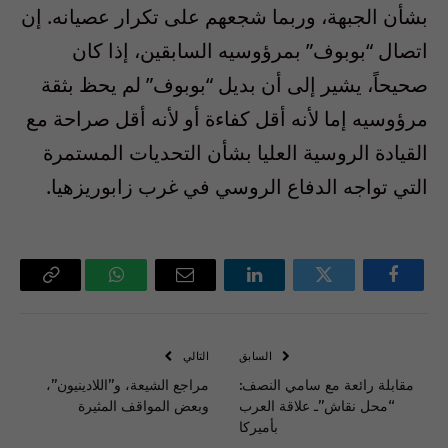
بشأن الجبهة، وربما شجعهم على تكرار عصيانه. إن
اتصال “بوبوف” بمرؤوسيه السابقين، إذا كان
صحيحاً، يشير إلى أن بديل “بوبوف” لم يحظ بثقة
مرؤوسيه إما لأنه أقل كفاءة أو لأنه أقل صراحة مع
القيادة الروسية العليا بشأن التحديات المستمرة
التي تواجه الدفاع الروسي في غرب زابوريزهيا.
فيسبوك
تويتر
لينكدإن
البريد
واتساب
Copy
الإلكتروني
Link
السابق
التالي
مقابلة رائعة مع سامي النصف:
مراجع الشيعة، و”اللادينيون”،
“محل نقاش”ـ علاقة العرب
وبعض المواقف المثيرة
بأميركا