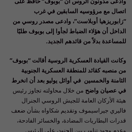
وادعى مدونون الروس أن “بوبوف” حافظ على
اتصال مع مرؤوسيه السابقين في غرب
“زابوريزهيا أوبلاست”، وادعى مصدر روسي من
الداخل أن هؤلاء الضباط لجأوا إلى بوبوف طلبًا
للمساعدة بدلاً من قائدهم الجديد.
وكانت القيادة العسكرية الروسية أقالت “بوبوف”
من منصبه كقائد للمنطقة العسكرية الجنوبية
الثامنة والخمسين في أوائل يوليو بعد أن
انخرط
في عصيان واضح
من خلال محاولته تجاوز رئيس
هيئة الأركان العامة للجيش الروسي الجنرال
فاليري جيراسيموف وتقديم شكاواه بشأن ضعف
قدرات البطاريات المضادة، والخسائر الفادحة،
وعدم وجود تناوب بين الجنود، على الرئيس