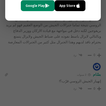
الجنرال بوبوف паров سبرتاك قائد الجيش 58مدرع في المنطقة
Google Play
App Store
الجنوبية اعترض كثير على ممارسات عيئة الاركان وكان سريعا
تمت اقالته وقد وقف الى جانبه قائد الجيش 58السابق والذي اصبح
نائب في البرلمان الروسي ليثير مشكلة حساسة في الجيش
الروسي نتيجة تماما جنرالات الجيش من الوضع العقيم فهو لم يريد
بريغوجين لكنه دخل في مواجهة مع قيادة الاركان ووزير الدفاع
وبالتالي لايزال باسط نفوذه على ضباط الجيش ولايزال يتمتع
بحترام نافذ لديهم وهذا الجنرال مثل كثير من الجنرالات المعارضة
…
رد
0
بسّام
2 سنوات
إنهيار الجيش الروسي قرّب؟!
رد
0