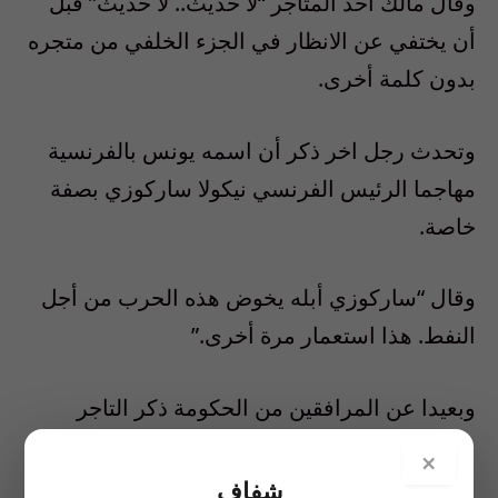
وقال مالك أحد المتاجر “لا حديث.. لا حديث” قبل
أن يختفي عن الانظار في الجزء الخلفي من متجره
بدون كلمة أخرى.
وتحدث رجل اخر ذكر أن اسمه يونس بالفرنسية
مهاجما الرئيس الفرنسي نيكولا ساركوزي بصفة
خاصة.
وقال “ساركوزي أبله يخوض هذه الحرب من أجل
النفط. هذا استعمار مرة أخرى.”
وبعيدا عن المرافقين من الحكومة ذكر التاجر
محمد أن معظم سكان غريان يتطلعون الى وصول
×
قوات المعارضة.
شفاف