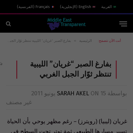
العربية
English
(
الإنجليزية
)
Français
(
الفرنسية
)
»
أنت الآن تتصفح:
الرئيسية
بفارغ الصبر “غريان” الليبية تنتظر ثوّار الجبل الغربي
بفارغ الصبر “غريان” الليبية
تنتظر ثوّار الجبل الغربي
بواسطة
15 يونيو 2011
ON
SARAH AKEL
غير مصنف
غريان (ليبيا) (رويترز) – رغم مظهر يوحي بأن الحياة
تسير مسارها الطبيعي ثمة توتر تحت السطح في