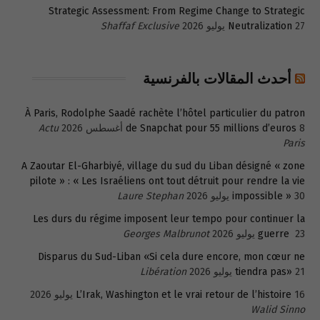
Strategic Assessment: From Regime Change to Strategic
27 يوليو 2026
Neutralization
Shaffaf Exclusive
أحدث المقالات بالفرنسية
À Paris, Rodolphe Saadé rachète l’hôtel particulier du patron
8 أغسطس 2026
de Snapchat pour 55 millions d’euros
Actu
Paris
A Zaoutar El-Gharbiyé, village du sud du Liban désigné « zone
pilote » : « Les Israéliens ont tout détruit pour rendre la vie
30 يوليو 2026
impossible »
Laure Stephan
Les durs du régime imposent leur tempo pour continuer la
23 يوليو 2026
guerre
Georges Malbrunot
Disparus du Sud-Liban «Si cela dure encore, mon cœur ne
21 يوليو 2026
tiendra pas»
Libération
16 يوليو 2026
L’Irak, Washington et le vrai retour de l’histoire
Walid Sinno