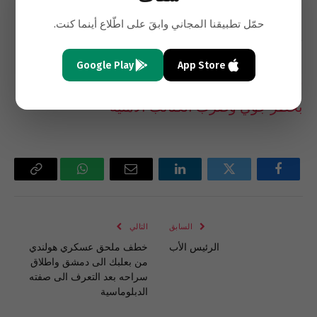
حمّل تطبيقنا المجاني وابقَ على اطّلاع أينما كنت.
وقال “لا نطيق صبرا على وصول الثوار الى هنا.”
Google Play
App Store
قاعدة صواريخ “غريان” تهدّد طرابلس: لا مخرج إلا
بحظر جوي وضرب الكتائب الأمنية
فيسبوك
تويتر
لينكدإن
البريد
واتساب
Copy
الإلكتروني
Link
السابق
التالي
الرئيس الأب
خطف ملحق عسكري هولندي
من بعلبك الى دمشق واطلاق
سراحه بعد التعرف الى صفته
الدبلوماسية