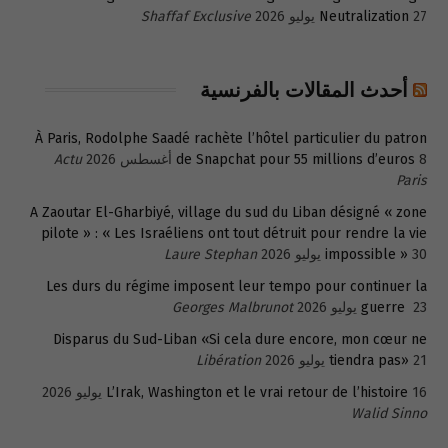
27 يوليو 2026
Neutralization
Shaffaf Exclusive
أحدث المقالات بالفرنسية
À Paris, Rodolphe Saadé rachète l’hôtel particulier du patron
8 أغسطس 2026
de Snapchat pour 55 millions d’euros
Actu
Paris
A Zaoutar El-Gharbiyé, village du sud du Liban désigné « zone
pilote » : « Les Israéliens ont tout détruit pour rendre la vie
30 يوليو 2026
impossible »
Laure Stephan
Les durs du régime imposent leur tempo pour continuer la
23 يوليو 2026
guerre
Georges Malbrunot
Disparus du Sud-Liban «Si cela dure encore, mon cœur ne
21 يوليو 2026
tiendra pas»
Libération
16 يوليو 2026
L’Irak, Washington et le vrai retour de l’histoire
Walid Sinno