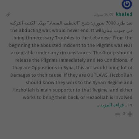
khaled
14 سنوات
بعد طرد 7000 سوري: شبح “الخطف المضاد” يهدّد الكتيبة التركية
في جنوب لبنانThe abducting war, would never end. It will
bring Unnecessary Troubles to the Lebanese. From the
beginning the abducted Incident to the Pilgrims was NOT
acceptable under any circumstances. The Group should
release the Pilgrims Immediately and No Conditions. If
they are Oppositions in Syria, this act would bring lot of
Damages to their cause. If they are OUTLAWS, Hezbollah
should know they work to the Syrian Regime and
Hezbollah is main supporter to that Regime, and either
works to bring them back, or Hezbollah is involved
in
…
قراءة المزيد ..
0