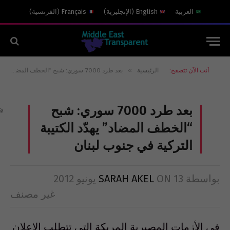
العربية
English
(
الإنجليزية
)
Français
(
الفرنسية
)
»
أنت الآن تتصفح:
الرئيسية
بعد طرد 7000 سوري: شبح “الخطف المضاد” يهدّد الكتيبة التركية في جنوب لبنان
بعد طرد 7000 سوري: شبح
“الخطف المضاد” يهدّد الكتيبة
التركية في جنوب لبنان
بواسطة
13 يونيو 2012
ON
SARAH AKEL
غير مصنف
في الأزمات المصيرية المربِكة التي تتطلب الإعلان