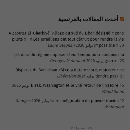
أحدث المقالات بالفرنسية
A Zaoutar El-Gharbiyé, village du sud du Liban désigné « zone
pilote » : « Les Israéliens ont tout détruit pour rendre la vie
30 يوليو 2026
impossible »
Laure Stephan
Les durs du régime imposent leur tempo pour continuer la
23 يوليو 2026
guerre
Georges Malbrunot
Disparus du Sud-Liban «Si cela dure encore, mon cœur ne
21 يوليو 2026
tiendra pas»
Libération
16 يوليو 2026
L’Irak, Washington et le vrai retour de l’histoire
Walid Sinno
12 يوليو 2026
La reconfiguration du pouvoir iranien
Georges
Malbrunot
23 ديسمبر 2011