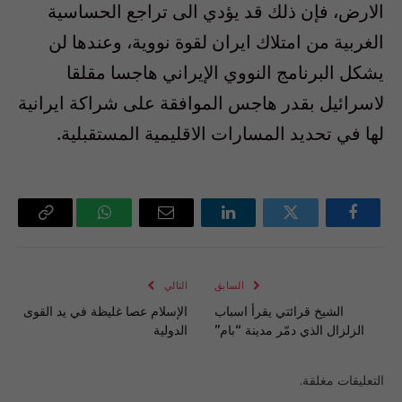
الارض، فإن ذلك قد يؤدي الى تراجع الحساسية
الغربية من امتلاك ايران لقوة نووية، وعندها لن
يشكل البرنامج النووي الإيراني هاجسا مقلقا
لاسرائيل بقدر هاجس الموافقة على شراكة ايرانية
لها في تحديد المسارات الاقليمية المستقبلية.
فيسبوك
تويتر
لينكدإن
البريد
واتساب
Copy
الإلكتروني
Link
السابق
التالي
الشيخ قرائتي يقرأ اسباب
الإسلام عصا غليظة في يد القوى
الزلزال الذي دمّر مدينة “بام”
الدولية
التعليقات مغلقة.