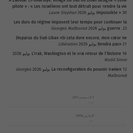
A Zaoutar El-Gharbiyé, village du sud du Liban désigné « zone
pilote » : « Les Israéliens ont tout détruit pour rendre la vie
30 يوليو 2026
impossible »
Laure Stephan
Les durs du régime imposent leur tempo pour continuer la
23 يوليو 2026
guerre
Georges Malbrunot
Disparus du Sud-Liban «Si cela dure encore, mon cœur ne
21 يوليو 2026
tiendra pas»
Libération
16 يوليو 2026
L’Irak, Washington et le vrai retour de l’histoire
Walid Sinno
12 يوليو 2026
La reconfiguration du pouvoir iranien
Georges
Malbrunot
23 ديسمبر 2011
عائلة المهندس طارق الربعة: أين دولة القانون والموسسات؟
8 مارس 2008
رسالة مفتوحة لقداسة البابا شنوده الثالث