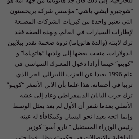
للخارجية. إلى ذلك فان جد هاتوياما من جهة أمه هو
“شوجيرو ايشي ياشي” مؤسس شركة بريجستون
التي تعتبر واحدة من كبريات الشركات المصنعة
لإطارات السيارات في العالم. وبهذه الصفة فقد
ترك لابنته (والدة هاتوياما) ثروة ضخمة تقدر ببلايين
الدولارات، منحت بعضها إلى ولديها “هاتوياما” و
“كوينو” حينما أرادا دخول المعترك السياسي في
عام 1996 بعيدا عن الحزب الليبرالي الحر الذي
تربيا في أحضانه. هذا علما بأن الابن الأصغر “كوينو”
ترك حزب اليابان الديمقراطي وعاد إلى عشه
الأصلي بعدما شعر أن الأول لم يعد يمثل الوسط
وإنما اتجه بعيدا نحو اليسار. وكمكافأة له عينه
رئيس الوزراء المستقيل ” تارو أسو” كوزير
للداخلية والاتصالات في حكومته وظل فيها حتى