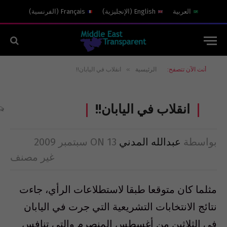
العربية
English
(
الإنجليزية
)
Français
(
الفرنسية
)
»
أنت الآن تتصفح:
الرئيسية
انقلاب في اليابان!!
انقلاب في اليابان!!
بواسطة
عبدالله المدني
13 سبتمبر 2009
ON
غير مصنف
مثلما كان متوقعا طبقا لاستطلاعات الرأي، جاءت
نتائج الانتخابات التشريعية التي جرت في اليابان
في الثلاثين من أغسطس المنصرم والتي تنافس