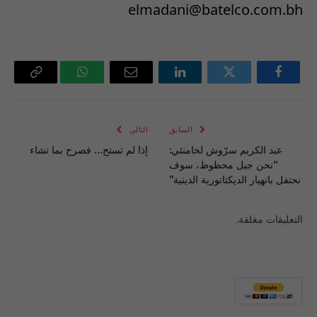
elmadani@batelco.com.bh
فيسبوك
تويتر
لينكدإن
البريد
واتساب
Copy
الإلكتروني
Link
السابق
التالي
عبد الكريم سرّوش لخامنئي:
إذا لم تستح… فصرح بما تشاء
“نحن جيل محظوظ، سوف
نحتفل بانهيار الديكتاتورية الدينية”
التعليقات مغلقة.