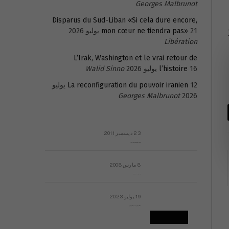
Georges Malbrunot
Disparus du Sud-Liban «Si cela dure encore,
 أمضى 31
21 يوليو 2026
mon cœur ne tiendra pas»
Libération
L’Irak, Washington et le vrai retour de
16 يوليو 2026
l’histoire
Walid Sinno
La reconfiguration du pouvoir iranien
12 يوليو
Georges Malbrunot
2026
23 ديسمبر 2011
عائلة المهندس طارق الربعة: أين دولة القانون والموسسات؟
8 مارس 2008
رسالة مفتوحة لقداسة البابا شنوده الثالث
19 يوليو 2023
إشكاليات التقويم الهجري، وهل يجدي هذا التقويم أيُ نفع؟