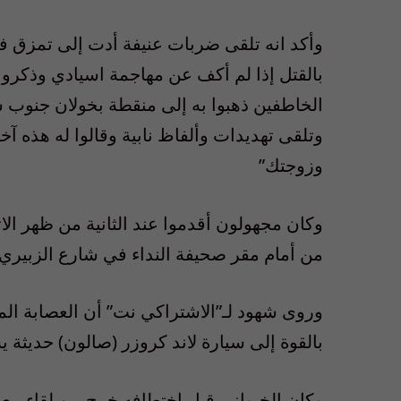
وأكد انه تلقى ضربات عنيفة أدت إلى تمزق في
بالقتل إذا لم أكف عن مهاجمة اسيادي وذكروني
الخاطفين ذهبوا به إلى منقطة بخولان جنوب 
وتلقى تهديدات وألفاظ نابية وقالوا له هذه 
وزوجتك”
وكان مجهولون أقدموا عند الثانية من ظهر ال
من أمام مقر صحيفة النداء في شارع الزبيري ب
وروى شهود لـ”الاشتراكي نت” أن العصابة الم
بالقوة إلى سيارة لاند كروزر (صالون) حديثة ي
وكان الخيواني قبل اختطافه خرج من لقاء مع م