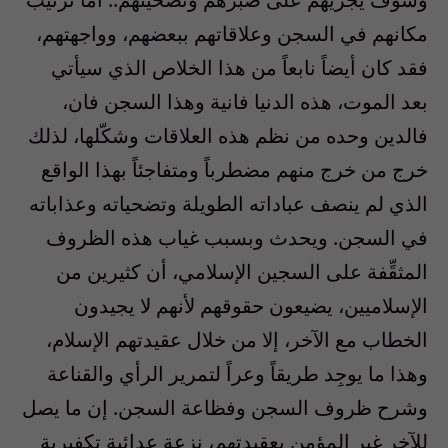
مكانهم في السجن وعلاقاتهم ببعضهم، وواجهتهم،
فقد كان أيضاً نابعاً من هذا الخلاص الذي سيأتي
بعد الموت، هذه الدنيا فانية وهذا السجن فان،
فالدين وحده من نظم هذه العلاقات وشكّلها، لذلك
خرج من خرج منهم مضطرباً ومتفاجئاً بهذا الواقع
الذي لم ينصف عباداته الطويلة وتضحياته وعذاباته
في السجن. ويحدث وبسبب غياب هذه الظروف
المثقِّفة على السجين الإسلامي، أن كثيرين من
الإسلاميين، يضيعون حقوقهم لأنهم لا يجيدون
الخطاب مع الآخر، إلا من خلال عقيدتهم الإسلام،
وهذا ما يوجِد طريقاً وعراً لتمرير الرأي والقناعة
وشرح ظروف السجن وفظاعة السجن. إن ما يصل
للآخر غير المؤمن بعقيدتهم، نزعة عدائية تكفيرية