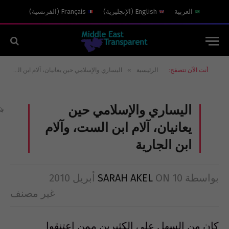
العربية
English
(
الإنجليزية
)
Français
(
الفرنسية
)
»
أنت الآن تتصفح:
الرئيسية
اليساري والإسلامي حين يعانيان، آلام ابن الست، وآلام ابن الجارية
اليساري والإسلامي حين
يعانيان، آلام ابن الست، وآلام
ابن الجارية
بواسطة
10 أبريل 2010
ON
SARAH AKEL
غير مصنف
كان من السهل على الكثيرين ممن اعتنقوا