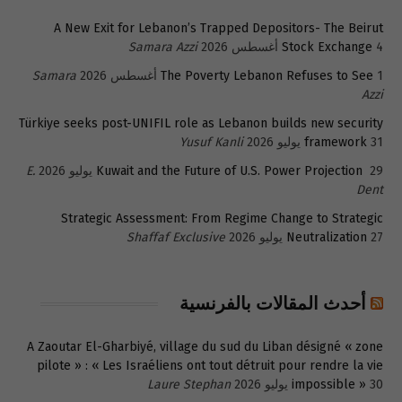
A New Exit for Lebanon’s Trapped Depositors- The Beirut
4 أغسطس 2026
Stock Exchange
Samara Azzi
1 أغسطس 2026
The Poverty Lebanon Refuses to See
Samara
Azzi
Türkiye seeks post-UNIFIL role as Lebanon builds new security
31 يوليو 2026
framework
Yusuf Kanli
29 يوليو 2026
Kuwait and the Future of U.S. Power Projection
E.
Dent
Strategic Assessment: From Regime Change to Strategic
27 يوليو 2026
Neutralization
Shaffaf Exclusive
أحدث المقالات بالفرنسية
A Zaoutar El-Gharbiyé, village du sud du Liban désigné « zone
pilote » : « Les Israéliens ont tout détruit pour rendre la vie
30 يوليو 2026
impossible »
Laure Stephan