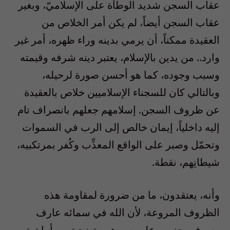
عقاب السجن شديد الوطأة على الإسلاميّ، وبغير
عقاب السجن أيضاً، لم يكن أمر الخلاص من
العقيدة ممكناً، أن يرمي بدينه وراء ظهره، أمر غير
وارد.. من يدين بالإسلام، يعتبر دينه شرفه وقيمته
وسبب وجوده، كما هو أحسن صورة لرحيله،
وبالتالي كان للسجناء الإسلاميين خلاص بالعقيدة
عن ظروف السجن. إسلامهم جعلهم بانصراف تام
إليه داخلياً، إيمان خالص إلى الرب في السموات
وتحمّل وصبر على الواقع المعذِّب وكُفر بمرتكبيه،
شيطانِهم، نقطة.
وأنه، يعتقدون، ما من ضرورة لمقاومة هذه
الظروف المروعة، لأن الله في سمائه عارف
وسوف يجزيهم على صبرهم وتضحيتهم.. أما ترتيب