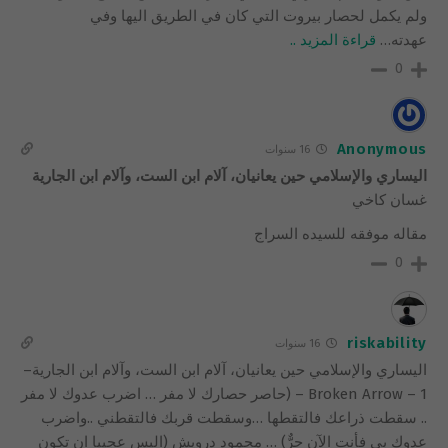
ولم يكمل لحصار بيروت التي كان في الطريق اليها وفي
عهدته
…
قراءة المزيد ..
0
Anonymous
16 سنوات
اليساري والإسلامي حين يعانيان، آلام ابن الست، وآلام ابن الجارية
غسان كاخي
مقاله موفقه للسيده السراج
0
riskability
16 سنوات
اليساري والإسلامي حين يعانيان، آلام ابن الست، وآلام ابن الجارية–
Broken Arrow – 1 – (حاصر حصارك لا مفر … اضرب عدوك لا مفر
.. سقطت ذراعك فالتقطها …وسقطت قربك فالتقطني ..واضرب
عدوك بي فأنت الآن حرٌّ) … محمود درويش (اليس عجيبا ان تكون