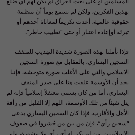
المسلمين أو على بعث العراق لم يكن لهم أي ضلع
بهذين الفكرين، ولكن لم نسمع يوماً أن منظمة
حقوقية عالمية، أعدت تكريماً لمعاناة أحدهم أو
تبرئة أوإعادة اعتبار أو حتى “تطييب خاطر”.
فإذا تأملنا بهذه الصورة شديدة التهذيب للمثقف
السجين اليساري، بالمقابل مع صورة السجين
الاسلامي والتي على الأغلب صورة متوحشة، فإننا
نجد أن الأوسمة علقت هنا على صدر المثقف
اليساري، أما من كان يسمى معتقلاً إسلامياً فإنه لم
ينل شيئاً من تلك الأوسمة، اللهم إلا القليل من رأفة
الأهل والأقارب. فإذا كان السجين اليساري يدعى
“سجين رأي”، فإن من بين من حُشروا في صفوف
الإسلاميين، من لم يكن له أي رأي ولا مشورة، ولم