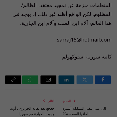
المنظمات منزهة عن تمجيد معتقد، الظالم/
المظلوم. لكن الواقع أظنه غير ذلك، إذ يوجد في
هذا العالم، آلام ابن الست وآلام ابن الجارية.
sarraj15@hotmail.com
كاتبة سورية استوكهولم
فيسبوك
تويتر
لينكدإن
البريد
واتساب
Copy
الإلكتروني
Link
السابق
التالي
الى متى تبقى المملكة أسيرة
جعجع بعد لقائه الحريري : أؤيد
للمافيا المقدسة؟؟
جهوده الجبارة مع سوريا