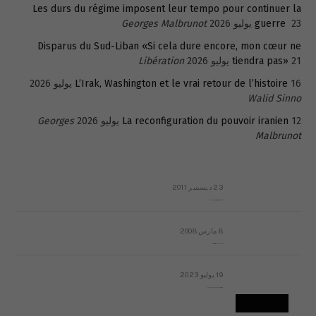
Les durs du régime imposent leur tempo pour continuer la
23 يوليو 2026
guerre
Georges Malbrunot
Disparus du Sud-Liban «Si cela dure encore, mon cœur ne
21 يوليو 2026
tiendra pas»
Libération
16 يوليو 2026
L’Irak, Washington et le vrai retour de l’histoire
Walid Sinno
12 يوليو 2026
La reconfiguration du pouvoir iranien
Georges
Malbrunot
23 ديسمبر 2011
عائلة المهندس طارق الربعة: أين دولة القانون والموسسات؟
8 مارس 2008
رسالة مفتوحة لقداسة البابا شنوده الثالث
19 يوليو 2023
إشكاليات التقويم الهجري، وهل يجدي هذا التقويم أيُ نفع؟