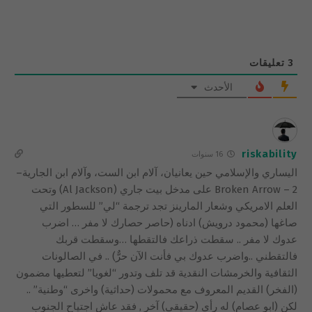
3
تعليقات
الأحدث
riskability
16 سنوات
اليساري والإسلامي حين يعانيان، آلام ابن الست، وآلام ابن الجارية–
Broken Arrow – 2 على مدخل بيت جاري (Al Jackson) وتحت
العلم الامريكي وشعار المارينز تجد ترجمة “لي” للسطور التي
صاغها (محمود درويش) ادناه (حاصر حصارك لا مفر … اضرب
عدوك لا مفر .. سقطت ذراعك فالتقطها …وسقطت قربك
فالتقطني ..واضرب عدوك بي فأنت الآن حرٌّ) .. في الصالونات
الثقافية والخرمشات النقدية قد تلف وتدور “لغويا” لتعطيها مضمون
(الفخر) القديم المعروف مع محمولات (حداثية) واخرى “وطنية” ..
لكن (ابو عصام) له رأي (حقيقي) آخر , فقد عاش اجتياح الجنوب