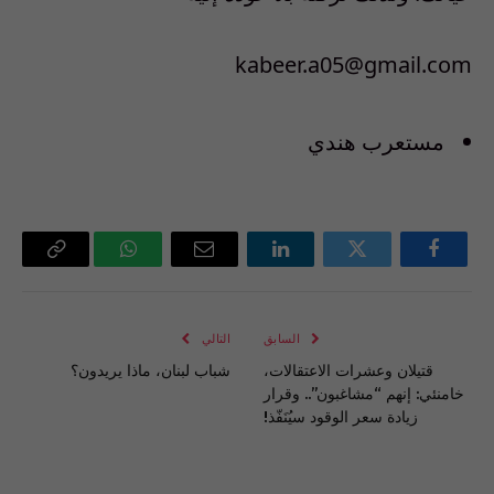
kabeer.a05@gmail.com
مستعرب هندي
فيسبوك
تويتر
لينكدإن
البريد
واتساب
Copy
الإلكتروني
Link
السابق
التالي
قتيلان وعشرات الاعتقالات،
شباب لبنان، ماذا يريدون؟
خامنئي: إنهم “مشاغبون”.. وقرار
زيادة سعر الوقود سيُنَفّذ!