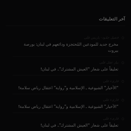
آخر التعليقات
على
فضيل حمّود - باريس
مخرج جديد للمودعين المُحتجزة ودائعهم في لبنان: بورصة
بيروت
على
بيار عقل
تعليقاً على شعار “العيش المشترك”.. في لبنان!
على
قارىء
“الأخبار” الشيوعية ـ الإسلامية و”رواية” اعتقال رياض سلامة!
على
قارىء
“الأخبار” الشيوعية ـ الإسلامية و”رواية” اعتقال رياض سلامة!
على
قارىء
تعليقاً على شعار “العيش المشترك”.. في لبنان!