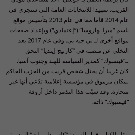
القريب
.
تمهيدا للانتخابات العامة التي ستجري في
عام
2014
قاما معا في عام
2013
بتأسيس موقع
باسم
“
ميرا بهاروسا
” (“
إعتمادي
“)
وبإعداد صفحات
مواقع أخرى لـ بي جيه بي
.
وفي عام
2017
بعد
التخلي عن منصبه في
“
كارنيج إينديا
”
التحق
بـ”فيسبوك” كمدير السياسة للهند وجنوب آسيا
.
كان غريبا أن يحتل شخص قريب من الحزب الحاكم
بمكان مرموق في مؤسسة إعلامية تدّعي أنها غير
منحازة
.
وقد سبّب هذا التذمر داخل أروقة
“فيسبوك” ذاته
.
ينقل الكتاب قول السيدة
“
كاتي هاربهات
”
المديرة