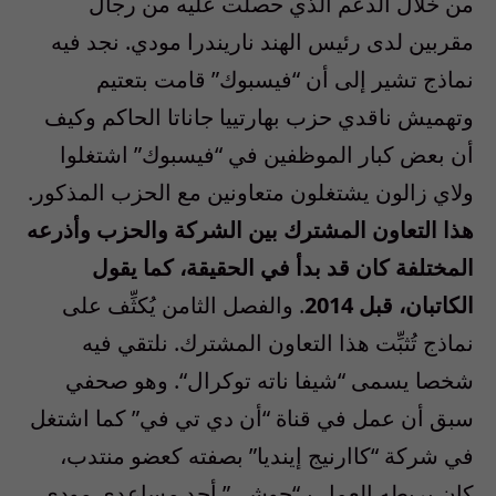
من خلال الدعم الذي حصلت عليه من رجال
مقربين لدى رئيس الهند ناريندرا مودي
.
نجد فيه
نماذج تشير إلى أن “فيسبوك” قامت بتعتيم
وتهميش ناقدي حزب بهارتييا جاناتا الحاكم وكيف
أن بعض كبار الموظفين في “فيسبوك” اشتغلوا
ولاي زالون يشتغلون متعاونين مع الحزب المذكور
.
هذا التعاون المشترك بين الشركة والحزب وأذرعه
المختلفة كان قد بدأ في الحقيقة، كما يقول
الكاتبان، قبل
2014
.
والفصل الثامن يُكثِّف على
نماذج تُثبِّت هذا التعاون المشترك
.
نلتقي فيه
شخصا يسمى
“
شيفا ناته توكرال
“.
وهو صحفي
سبق أن عمل في قناة
“
أن دي تي في
”
كما اشتغل
في شركة
“
كاارنيج إينديا
”
بصفته كعضو منتدب،
كان يربطه العمل بـ
“
جوشي
”
أحد مساعدي مودي