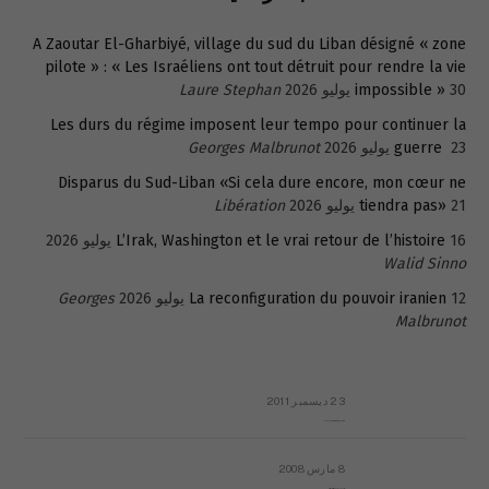
A Zaoutar El-Gharbiyé, village du sud du Liban désigné « zone
pilote » : « Les Israéliens ont tout détruit pour rendre la vie
30 يوليو 2026
impossible »
Laure Stephan
Les durs du régime imposent leur tempo pour continuer la
23 يوليو 2026
guerre
Georges Malbrunot
Disparus du Sud-Liban «Si cela dure encore, mon cœur ne
21 يوليو 2026
tiendra pas»
Libération
16 يوليو 2026
L’Irak, Washington et le vrai retour de l’histoire
Walid Sinno
12 يوليو 2026
La reconfiguration du pouvoir iranien
Georges
Malbrunot
23 ديسمبر 2011
عائلة المهندس طارق الربعة: أين دولة القانون والموسسات؟
8 مارس 2008
رسالة مفتوحة لقداسة البابا شنوده الثالث