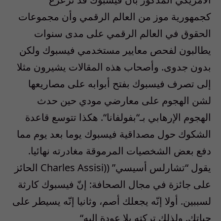
كجمهورية موز من العالم الرقمي وأن مجموعات
الحقوق في العالم الرقمي على مدى سنوات
يطالبون لفحص معايير مستخدمي فيسبوك ولكن
بدون جدوى
.
وأصحاب هذه المقالات يشيرون مثلا
إلى تصرف فيسبوك بفتح أبوابه على مصاريعها
لشن الهجوم على معارضي مودي حين حدث
الهجوم الإرهابي بـ
“
بفولفانا
“.
هكذا تتوسع قاعدة
الشكوك حول مصداقية فيسبوك يوما بعد يوم مما
دفع بعض الشخصيات المرموقة مغادرته نهائيا
.
يقول
“
تشارلس أسيسي
” ((Charles Assisi
الحائز
على جائزة في مجال الصحافة
:
إنّ فيسبوك كارثة
لسببين
.
أولا إنّه يجعلك أصم، وثانيا إنّه يسيطر على
حياتك
.
ولذلك تركته بلا عودة إليه
“