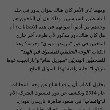
ومهما كان الأمر كان هناك سؤال يدور في خلد
الناشطين السياسيين، وذلك هل أن الناخبين هم
وحدهم من أدلوا أصواتهم في هذه الانتخابات؟ أم
هل كان هناك دور مذكور لأي طرف آخر خارج
الناخبين في فوز
“
ناريندرا مودي
”
وحزبه؟ وهذا
الكتاب
“
الوجه الحقيقي لفيسبوك في الهند
”
للصحفيَّين الهنديّين
“
سيريل سام
”
و
“
بارانجيت غوها
تاركوتا
”
إجابة وافية لهذا السؤال الملح
.
يحاول الكتاب أن يرفع القناع عن وجه
انتخابات
عام
2014
ويكشف عن دور فيسبوك الشركة الأم
لـ
“
واتساب
”
في صعود ظاهرة
ناريندرا مودي
.
وكذلك ارتفاع موجات نتائج الانتخابات في عام