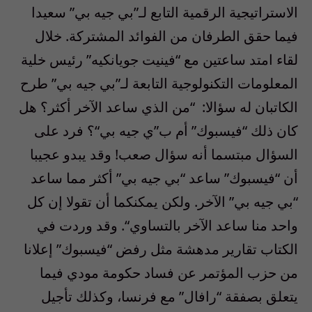
الاستراتيجية الرقمية التابع لـ”بي جيه بي” سعيدا
فيما حقق الطرفان من الفوائد المشتركة
.
خلال
لقاء امتد ساعتين مع
“
فينيت جويانكيه
”
رئيس خلية
المعلومات التكنولوجية التابعة لـ”بي جيه بي” طرح
الكاتبان له سؤالا
: “
من الذي ساعد الآخر أكثر؟ هل
كان ذلك “فيسبوك” أم ب”ي جيه بي
“
؟ فرد على
السؤال مبتسما أنه سؤال صعب! وقد يبدو عجيبا
أن “فيسبوك” ساعد “بي جيه بي” أكثر مما ساعد
“بي جيه بي” الآخر. ولكن يمكنكما أن تقولا إن كل
واحد منا ساعد الآخر بالتساوي
“.
وقد وردت في
الكتاب تقارير مدهشة مثل رفض “فيسبوك” إعلانا
من حزب المؤتمر عن فساد حكومة مودي فيما
يتعلق بصفقة
“
رافال
”
مع فرنسا، وكذلك تأجيل