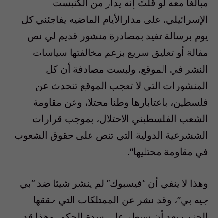
مبالغا معه لو قلتَ إنه يدار من الكنيست
الإسرائيلي
.
على مدارالأيام الماضية يفاجئني كل
يوم برسالة تفيد بمصادرة منشور قديم لي نص
مقالة أو تعليق سريع بزعم مخالفتها سياسات
النشر في الموقع
.
وليست مصادفة أن كل
المنشورات التي لا تعجب الموقع تتحدث عن
فلسطين، باعتابارها وطنا محتلا، وعن مقاومة
الشعب الفلسطيني الاحتلال، بموجب قرارات
الششرعية الدولية التي تنص على حقوق الشعوب
في مقاومة محتليها
“.
وهذا لا ينفي أن “فيسبوك” لم ينشر شيئا ضد “بي
جيه بي”، وقد نشر عن الممتلكات التي حققها
الحزب بعد أن سيطر على سدة الحكم، وهذا قد