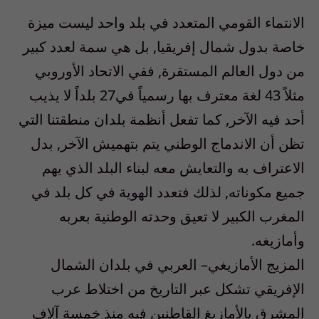
الانتماء القومي المتعدد في بلد واحد ليست ميزة
خاصة بدول شمال إفريقيا, بل هي سمة لعدد كبير
من دول العالم المستقرة, ففي الاتحاد الأوروبي
مثلاً 43 لغة معترف بها رسمياً في27 بلداً لا يذيب
أحد فيه الآخر, كما تفعل أنظمة بلدان منطقتنا التي
تظن أن الاندماج الوطني يتم بتهميش الآخر, بدل
الاعتراف به والتعايش معه لبناء البلد الذي يهم
جميع مكوناته, لذلك فتعدد الهوية في كل بلد في
المغرب الكبير لا تعيق وحدته الوطنية بعربه
وأمازيغه.
المزيج الأمازيغي– العربي في بلدان الشمال
الإفريقي تشكل عبر التاريخ من اختلاط عرب
المشرق بالأمازيغ القاطنين فيه منذ خمسة آلاف