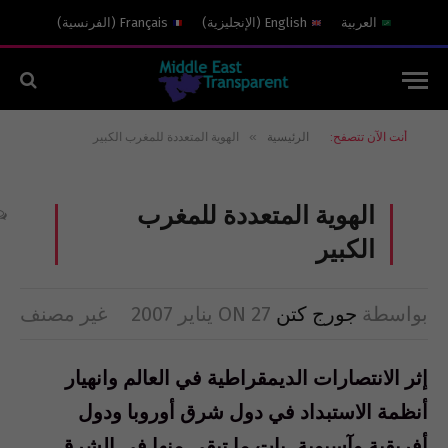
العربية
English
(
الإنجليزية
)
Français
(
الفرنسية
)
»
أنت الآن تتصفح:
الرئيسية
الهوية المتعددة للمغرب الكبير
الهوية المتعددة للمغرب
الكبير
بواسطة
جورج كتن
27 يناير 2007
ON
غير مصنف
إثر الانتصارات الديمقراطية في العالم وانهيار
أنظمة الاستبداد في دول شرق أوروبا ودول
أفريقية وآسيوية, بات ما تبقى منها في الشرق