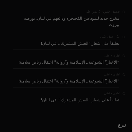
على
فضيل حمّود - باريس
مخرج جديد للمودعين المُحتجزة ودائعهم في لبنان: بورصة
بيروت
على
بيار عقل
تعليقاً على شعار “العيش المشترك”.. في لبنان!
على
قارىء
“الأخبار” الشيوعية ـ الإسلامية و”رواية” اعتقال رياض سلامة!
على
قارىء
“الأخبار” الشيوعية ـ الإسلامية و”رواية” اعتقال رياض سلامة!
على
قارىء
تعليقاً على شعار “العيش المشترك”.. في لبنان!
تبرع