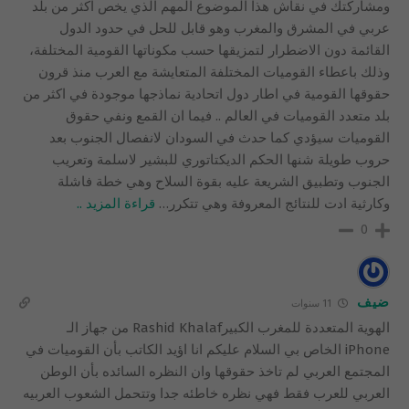
ومشاركتك في نقاش هذا الموضوع المهم الذي يخص اكثر من بلد
عربي في المشرق والمغرب وهو قابل للحل في حدود الدول
القائمة دون الاضطرار لتمزيقها حسب مكوناتها القومية المختلفة،
وذلك باعطاء القوميات المختلفة المتعايشة مع العرب منذ قرون
حقوقها القومية في اطار دول اتحادية نماذجها موجودة في اكثر من
بلد متعدد القوميات في العالم .. فيما ان القمع ونفي حقوق
القوميات سيؤدي كما حدث في السودان لانفصال الجنوب بعد
حروب طويلة شنها الحكم الديكتاتوري للبشير لاسلمة وتعريب
الجنوب وتطبيق الشريعة عليه بقوة السلاح وهي خطة فاشلة
وكارثية ادت للنتائج المعروفة وهي تتكرر
…
قراءة المزيد ..
0
ضيف
11 سنوات
الهوية المتعددة للمغرب الكبيرRashid Khalaf ‏‫من جهاز الـ
iPhone الخاص بي‬ السلام عليكم انا اؤيد الكاتب بأن القوميات في
المجتمع العربي لم تاخذ حقوقها وان النظره السائده بأن الوطن
العربي للعرب فقط فهي نظره خاطئه جدا وتتحمل الشعوب العربيه