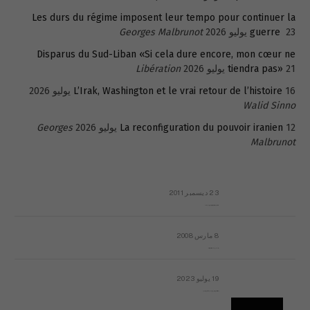
Les durs du régime imposent leur tempo pour continuer la
23 يوليو 2026
guerre
Georges Malbrunot
Disparus du Sud-Liban «Si cela dure encore, mon cœur ne
21 يوليو 2026
tiendra pas»
Libération
16 يوليو 2026
L’Irak, Washington et le vrai retour de l’histoire
Walid Sinno
12 يوليو 2026
La reconfiguration du pouvoir iranien
Georges
Malbrunot
23 ديسمبر 2011
عائلة المهندس طارق الربعة: أين دولة القانون والموسسات؟
8 مارس 2008
رسالة مفتوحة لقداسة البابا شنوده الثالث
19 يوليو 2023
إشكاليات التقويم الهجري، وهل يجدي هذا التقويم أيُ نفع؟