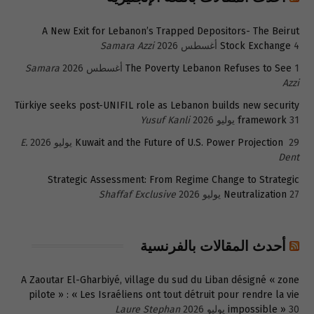
A New Exit for Lebanon’s Trapped Depositors- The Beirut
4 أغسطس 2026
Stock Exchange
Samara Azzi
1 أغسطس 2026
The Poverty Lebanon Refuses to See
Samara
Azzi
Türkiye seeks post-UNIFIL role as Lebanon builds new security
31 يوليو 2026
framework
Yusuf Kanli
29 يوليو 2026
Kuwait and the Future of U.S. Power Projection
E.
Dent
Strategic Assessment: From Regime Change to Strategic
27 يوليو 2026
Neutralization
Shaffaf Exclusive
أحدث المقالات بالفرنسية
A Zaoutar El-Gharbiyé, village du sud du Liban désigné « zone
pilote » : « Les Israéliens ont tout détruit pour rendre la vie
30 يوليو 2026
impossible »
Laure Stephan