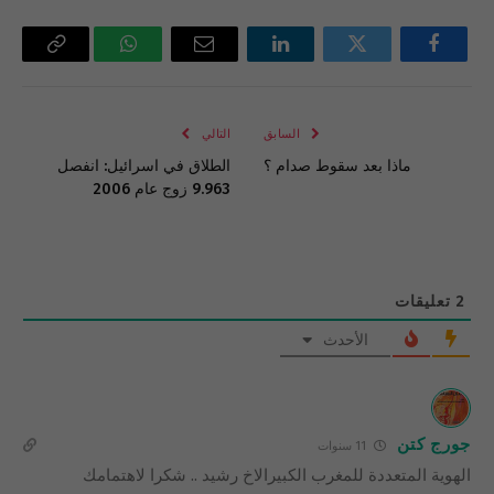
فيسبوك
تويتر
لينكدإن
البريد
واتساب
Copy
الإلكتروني
Link
السابق
التالي
ماذا بعد سقوط صدام ؟
الطلاق في اسرائيل: انفصل
9.963 زوج عام 2006
2
تعليقات
الأحدث
جورج كتن
11 سنوات
الهوية المتعددة للمغرب الكبيرالاخ رشيد .. شكرا لاهتمامك