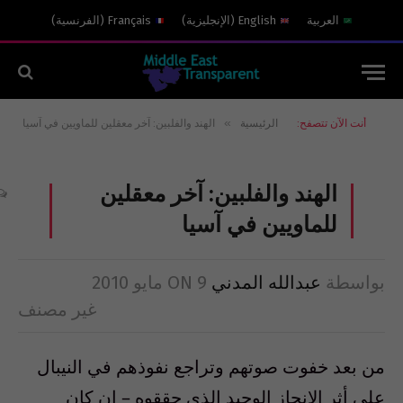
العربية
English
(
الإنجليزية
)
Français
(
الفرنسية
)
»
أنت الآن تتصفح:
الرئيسية
الهند والفلبين: آخر معقلين للماويين في آسيا
الهند والفلبين: آخر معقلين
للماويين في آسيا
بواسطة
عبدالله المدني
9 مايو 2010
ON
غير مصنف
من بعد خفوت صوتهم وتراجع نفوذهم في النيبال
على أثر الإنجاز الوحيد الذي حققوه – إن كان