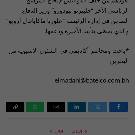
نفوذهم من خلف الكواليس لإنجاح المرشح
الرئاسي الآخر “جلبيرتو تيودورو” وزير الدفاع
السابق في إدارة الرئيسة ” غلوريا ماكاباغال أرويو”
والذي يحظى بتأييد الأخيرة ودعمها.
*باحث ومحاضر أكاديمي في الشئون الآسيوية من
البحرين
elmadani@batelco.com.bh
فيسبوك
تويتر
لينكدإن
البريد
واتساب
Copy
الإلكتروني
Link
السابق
التالي