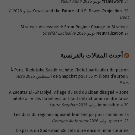
31 يوليو 2026
framework
Yusuf Kanli
29 يوليو 2026
Kuwait and the Future of U.S. Power Projection
E.
Dent
Strategic Assessment: From Regime Change to Strategic
27 يوليو 2026
Neutralization
Shaffaf Exclusive
أحدث المقالات بالفرنسية
À Paris, Rodolphe Saadé rachète l’hôtel particulier du patron
8 أغسطس 2026
de Snapchat pour 55 millions d’euros
Actu
Paris
A Zaoutar El-Gharbiyé, village du sud du Liban désigné « zone
pilote » : « Les Israéliens ont tout détruit pour rendre la vie
30 يوليو 2026
impossible »
Laure Stephan
Les durs du régime imposent leur tempo pour continuer la
23 يوليو 2026
guerre
Georges Malbrunot
Disparus du Sud-Liban «Si cela dure encore, mon cœur ne