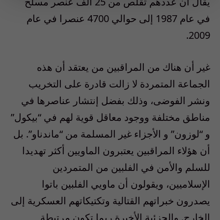
يقال أن عددهم تقلص من 25 ألف عنصر مسلح
في عام 1987 إلى حوالي 4700 عنصرا في عام
2009.
غير أن هناك من المراقبين من يعتقد أن هذه
الجماعة المتمردة لا زالت قادرة على التخريب
ونشر الفوضى، وذلك بفضل إنتشار عناصرها في
مناطق مختلفة ووجود معاقل قوية لهم في “بيكول”
و “لوزون” و الأجزاء غير المسلمة من “ماندناو”. بل
أن هؤلاء المراقبين يعتبرون الماويين أكثر تهديدا
للسلم والأمن في الفلبين من المتمردين
الإسلاميين، ويقولون أن ماويي الفلبين باتوا
يصدرون خبراتهم القتالية وتكتيكاتهم العسكرية إلى
الخارج. والجزئية الأخيرة ربما تكون مرتبطة