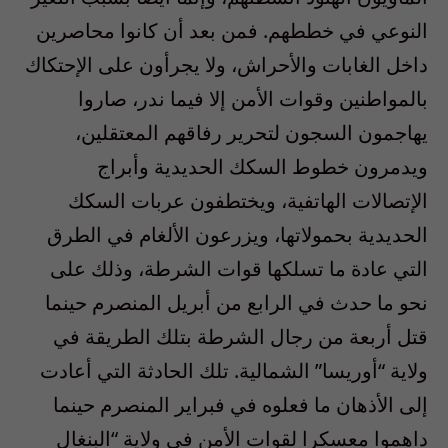
النوعي في خططهم. فمن بعد أن كانوا محاصرين
داخل الغابات والأحراش، ولا يجرأون على الإحتكاك
بالمواطنين وقوات الأمن إلا فيما ندر، صاروا
يهاجمون السجون لتحرير رفاقهم المعتقلين،
ويدمرون خطوط السكك الحديدية وأبراج
الإتصالات الهاتفية، ويختطفون عربات السكك
الحديدية بحمولاتها، ويزرعون الألغام في الطرق
التي عادة ما تسلكها قوات الشرطة، وذلك على
نحو ما حدث في الرابع من أبريل المنصرم حينما
قتل أربعة من رجال الشرطة بتلك الطريقة في
ولاية “أوريسا” الشمالية. تلك الحادثة التي أعادت
إلى الأذهان ما فعلوه في فبراير المنصرم حينما
داهموا معسكرا لقوات الأمن في ولاية “البنغال