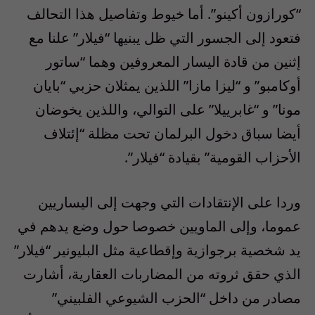
“كورازون أكينو”. أما خيوط وتفاصيل هذا التحالف
فتعود إلى الجسور التي ظل يبنيها “فيلار” علنا مع
إثنين من قادة اليسار المعروفين وهما “ساتور
أوكامبو” و “ليزا مازا” اللذين يمثلان حزبي “بايان
مونا” و “غابرييلا” على التوالي، واللذين يخوضان
أيضا سباق دخول البرلمان تحت مظلة “إئتلاف
الأحزاب القومية” بقيادة “فيلار”.
وردا على الإنتقادات التي وجهت إلى اليساريين
عموما، وإلى الماويين خصوصا حول وضع يدهم في
يد شخصية برجوازية وإقطاعية مثل البليونير “فيلار”
الذي حقق ثروته من المضاربات العقارية، أشارت
مصادر من داخل “الحزب الشيوعي الفلبيني”