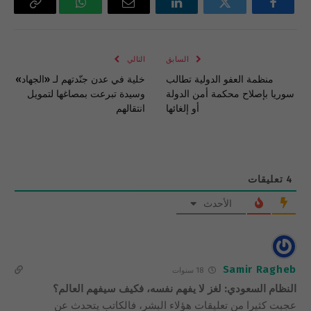
فيسبوك
تويتر
لينكدإن
البريد
واتساب
Copy
الإلكتروني
Link
السابق
التالي
منظمة العفو الدولية تطالب
خلية في عدن جنّدتهم لـ «الجهاد»
سوريا بإصلاح محكمة أمن الدولة
وسيدة تبرعت بمصاغها لتمويل
أو إلغائها
انتقالهم
4
تعليقات
الأحدث
Samir Ragheb
18 سنوات
النظام السعودي: لغز لا يفهم نفسه، فكيف سيفهم العالم؟
عجبت كثيرا من تعليقات هؤلاء البشر، فالكاتب يتحدث عن