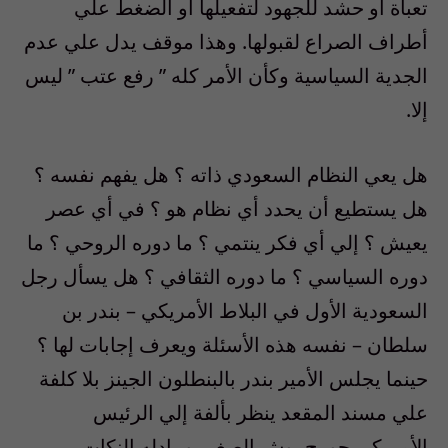
تعبأة أو حشد للجهود لتفعيلها أو الضغط علي
أطراف الصراع لقبولها. وهذا موقف يدل علي عدم
الجدية السياسية وكأن الأمر كله ” رفع عتب ” ليس
إلا.
هل يعي النظام السعودي ذاته ؟ هل يفهم نفسه ؟
هل يستطيع أن يحدد أي نظام هو ؟ في أي عصر
يعيش ؟ إلي أي فكر ينتمي ؟ ما دوره الروحي ؟ ما
دوره السياسي ؟ ما دوره الثقافي ؟ هل يسأل رجل
السعودية الأول في البلاط الأمريكي – بندر بن
سلطان – نفسه هذه الأسئلة ويعرف إجابات لها ؟
حينما يجلس الأمير بندر بالبنطلون الجينز بلا كلفة
علي مسند المقعد ينظر بألفة إلي الرئيس
الأمريكي جورج بوش الصغير ويبادله النكات،