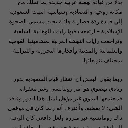
بدلاً من قيادة نهضة عربية جديدة بما تملك من
مكانة روحية واقتصادية وسياسية انتهت السعودية
إلي قيادة ردَة حضارية هائلة تحت مسميَ الصحوة
الإسلامية – ارتفعت فيها رايات الوهابية السلفية
وتراجعت رايات النهضة العربية بمضامينها القومية
والعلمانية والمدنية وأفكارها التحررية واللبرالية
بمختلف تنويعاتها.
ربما يقول البعض أن انتظار قيام السعودية بدور
ريادي نهضوي هو أمر رومانسي وغير معقول،
فمجتمعها البدوي غير مؤهل لمثل هذا الدور وفاقد
الشيء لا يعطيه، وأعترف أنه ربما كان في موقفي
ذاك رومانسية غير مبررة ولعل دافعي كان الرغبة
المتلهفة في رؤية نهضة جديدة في المنطقة ليس