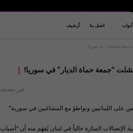
أبواب
اتصل بنا
أرشيف
“جمعة حماة الديار” في سوريا!
شلت “جمعة حماة الديار” في سوريا!
غير مصنف
س على اللبنانيين وتواطؤ مع المشاغبين في سورية”
 الإتصالات المثارة حالياً في لبنان يُفهَم منه أن “أسباب