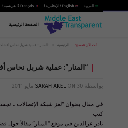
العربية
English
(
الإنجليزية
)
Français
(
الفرنسية
)
الصفحة الرئيسية
»
أنت الآن تتصفح:
الرئيسية
“المنار”: عملية شربل نحاس أفشلت 
“المنار”: عملية شربل نحاس أف
بواسطة
30 مايو 2011
ON
SARAH AKEL
في مقال بعنوان “لغز شبكة الإتصالات .. تجس
كتب
نادر عزالدين في موقع “المنار” مقالاً حول قضية