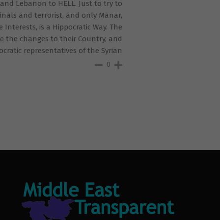
t, and Lebanon to HELL. Just to try to
minals and terrorist, and only Manar,
Interests, is a Hippocratic Way. The
ke the changes to their Country, and
ocratic representatives of the Syrian
0