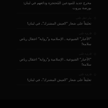
مخرج جديد للمودعين المُحتجزة ودائعهم في لبنان:
بورصة بيروت
على
بيار عقل
تعليقاً على شعار “العيش المشترك”.. في لبنان!
على
قارىء
“الأخبار” الشيوعية ـ الإسلامية و”رواية” اعتقال رياض
سلامة!
على
قارىء
“الأخبار” الشيوعية ـ الإسلامية و”رواية” اعتقال رياض
سلامة!
على
قارىء
تعليقاً على شعار “العيش المشترك”.. في لبنان!