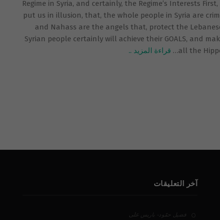
Regime in Syria, and certainly, the Regime’s Interests Firs
put us in illusion, that, the whole people in Syria are cri
and Nahass are the angels that, protect the Lebanese 
Syrian people certainly will achieve their GOALS, and ma
all the Hipp
…
قراءة المزيد ..
آخر التعليقات
على
فضيل حمّود - باريس