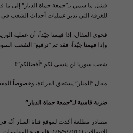
فشل ما سمي بـ”جمعة حماة الديار” إلى ما قام
للغرفة التي تدير عمليات أحداث الشغب في س
فحوى المقال، إذا فهمنا جيّداً، أن عملية الو
وإذا فهمنا جيّداً، فقد تم “ترفيع” الشعب الس
شعب سوريا لن ينسى لكم “أفضالكم”!!
مقال “المنار” يستحق القراءة، وخصوصاً المقط
ضربة قاسية لـ”جمعة حماة الديار”
مصادر مطلعة أكدت لموقع قناة المنار أنّه ف
الاتصالات (26/5/2011)، قام 