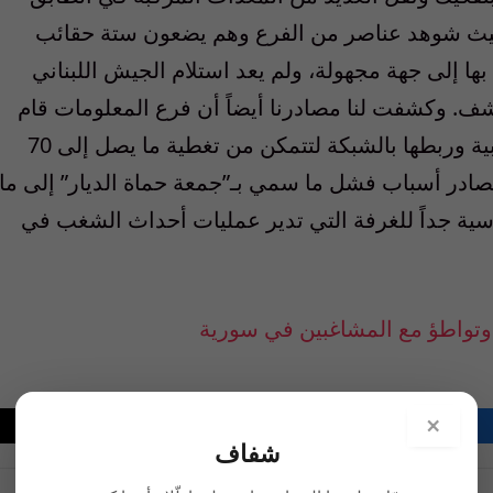
 حيث شوهد عناصر من الفرع وهم يضعون ستة حقائب
ا إلى جهة مجهولة، ولم يعد استلام الجيش اللبناني
 يكشف. وكشفت لنا مصادرنا أيضاً أن فرع المعلومات قام
بتركيب ثلاث هوائيات على سلسلة لبنان الغربية وربطها بالشبكة لتتمكن من تغطية ما يصل إلى 70
صادر أسباب فشل ما سمي بـ”جمعة حماة الديار” إلى ما
اسية جداً للغرفة التي تدير عمليات أحداث الشغب في
 وتواطؤ مع المشاغبين في سورية
×
فيسبوك
تويتر
لينكدإن
البريد
واتساب
Copy
شفاف
الإلكتروني
Link