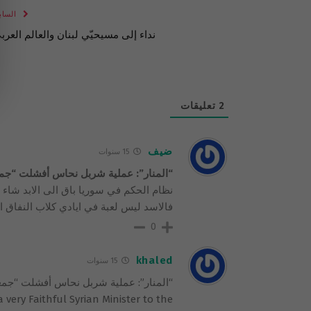
الساب
نداء إلى مسيحيّي لبنان والعالم العرب
2
تعليقات
ضيف
15 سنوات
“المنار”: عملية شربل نحاس أفشلت “جمعة
نظام الحكم في سوريا باق الى الابد شاء 
فالاسد ليس لعبة في ايادي كلاب النفاق ا
0
khaled
15 سنوات
very Faithful Syrian Minister to the