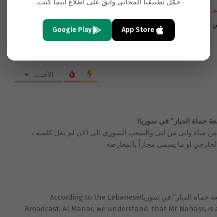
حمّل تطبيقنا المجاني وابقَ على اطّلاع أينما كنت.
ق
التالي
ي
الوجاهة القطرية، لماذا كل هذا؟
Google Play
App Store
الأحدث
 حماة الديار” في سوريا!
من شاء وابى من ابى والشعب السوري الى الان لم يقل كلمته ،
لخارجي او ما يسمى مجازاً بالمعارضة
“المنار”: عملية شربل نحاس أفشلت “جمعة حماة الديار” في سوريا!According to the Lebanese
Broadcast, Al Manar, we understand, that Mr Nahass, is a 