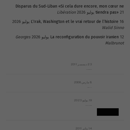
Disparus du Sud-Liban «Si cela dure encore, mon cœur ne
21 يوليو 2026
tiendra pas»
Libération
16 يوليو 2026
L’Irak, Washington et le vrai retour de l’histoire
Walid Sinno
12 يوليو 2026
La reconfiguration du pouvoir iranien
Georges
Malbrunot
23 ديسمبر 2011
عائلة المهندس طارق الربعة: أين دولة القانون والموسسات؟
8 مارس 2008
رسالة مفتوحة لقداسة البابا شنوده الثالث
19 يوليو 2023
إشكاليات التقويم الهجري، وهل يجدي هذا التقويم أيُ نفع؟
14 يناير 2011