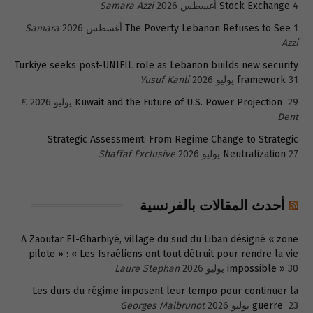
4 أغسطس 2026
Stock Exchange
Samara Azzi
1 أغسطس 2026
The Poverty Lebanon Refuses to See
Samara
Azzi
Türkiye seeks post-UNIFIL role as Lebanon builds new security
31 يوليو 2026
framework
Yusuf Kanli
29 يوليو 2026
Kuwait and the Future of U.S. Power Projection
E.
Dent
Strategic Assessment: From Regime Change to Strategic
27 يوليو 2026
Neutralization
Shaffaf Exclusive
أحدث المقالات بالفرنسية
A Zaoutar El-Gharbiyé, village du sud du Liban désigné « zone
pilote » : « Les Israéliens ont tout détruit pour rendre la vie
30 يوليو 2026
impossible »
Laure Stephan
Les durs du régime imposent leur tempo pour continuer la
23 يوليو 2026
guerre
Georges Malbrunot