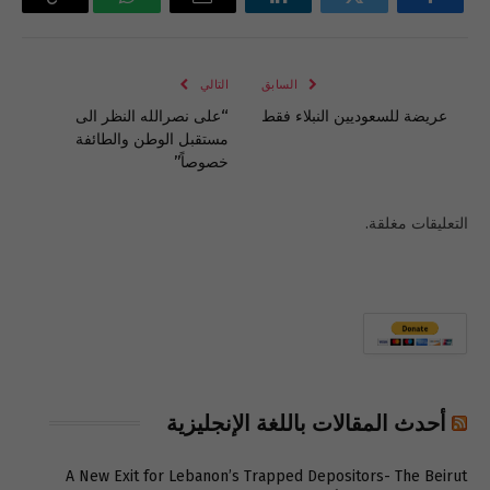
فيسبوك
تويتر
لينكدإن
البريد
واتساب
Copy
الإلكتروني
Link
السابق
التالي
عريضة للسعوديين النبلاء فقط
“على نصرالله النظر الى
مستقبل الوطن والطائفة
خصوصاً”
التعليقات مغلقة.
أحدث المقالات باللغة الإنجليزية
A New Exit for Lebanon’s Trapped Depositors- The Beirut