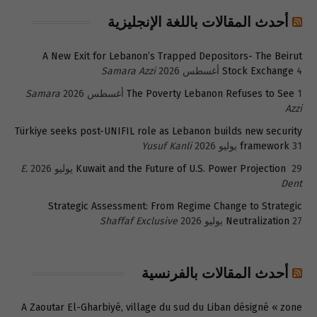
أحدث المقالات باللغة الإنجليزية
A New Exit for Lebanon’s Trapped Depositors- The Beirut
4 أغسطس 2026
Stock Exchange
Samara Azzi
1 أغسطس 2026
The Poverty Lebanon Refuses to See
Samara
Azzi
Türkiye seeks post-UNIFIL role as Lebanon builds new security
31 يوليو 2026
framework
Yusuf Kanli
29 يوليو 2026
Kuwait and the Future of U.S. Power Projection
E.
Dent
Strategic Assessment: From Regime Change to Strategic
27 يوليو 2026
Neutralization
Shaffaf Exclusive
أحدث المقالات بالفرنسية
A Zaoutar El-Gharbiyé, village du sud du Liban désigné « zone