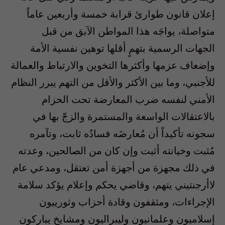
إعلان قانون طوارئ قرابة خمسة وأربعين عاماً
متواصلة، يواجَه هذا المواطن الآبق من قبل
الجهات الرسمية بتهمٍ أقلها توهين نفسية الأمة
وإضعاف عزمها وأكثرها التخوين والارتباط والعمالة
للأجنبي، وما بين الأكثر والأقل من التهم يبرر النظام
الأمني لنفسه ضرب المعارضة تحت الحزام
بالاعتقالات الواسعة والمستمرة والزجّ بها في
سجونه تأكيداً أن مُعارضَه فسادُه ثابت، وتآمره
مُثبت وخيانته أثبت وإن كان من الصالحين، وعدته
في ذلك مجهزة من أجهزة أمن تعتقل، ومدعي عام
لاأرجنتيني يتهم، وقاضي يحكم وإعلام يؤكد سلامة
الإجراءات، ومثقفون وقادة أحزاب وثورييون
إسلاميون وعلمانيون وليبراليون ومشايخ يباركون