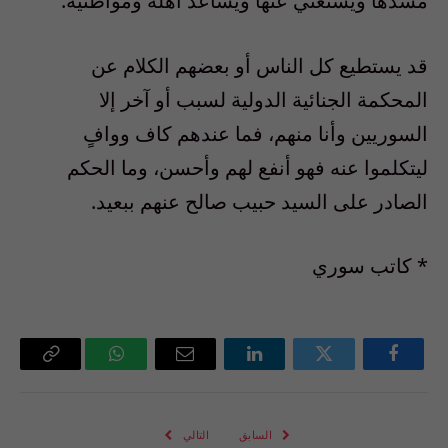
مسدها ويستغني عنها ويساعد أهله ومواطنيه.
قد يستطيع كل الناس أو بعضهم الكلام عن
المحكمة الجنائية الدولية لسبب أو آخر إلا
السوريين وأنا منهم، فما عندهم كاف ووافٍ
ليتكلموا عنه فهو أنفع لهم وأحسن، وما الحكم
الصادر على السيد حبيب صالح عنهم ببعيد.
* كاتب سوري
فيسبوك
تويتر
لينكدإن
البريد
واتساب
Copy
الإلكتروني
Link
السابق
التالي