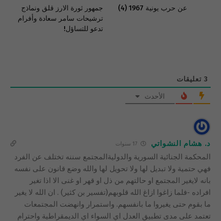
عن حرب يونية 1967 (4)
جمهور ثورة الارز قلق ونماذج
ترشيحات سامر سعادة وأفرام
تدعو للتساؤل!
3
تعليقات
الأحدث
د. هشام النشواتي
17 سنوات
المحكمة الجنائية السورية والدوليةالمجتمع سننه تختلف عن الفرد
فهي حتمية ولا تبديل لها ولا تحويل لها والله وضع قانون على نفسه
بانه لايغير المجتمع او حالتهم من ذل او قهر او غنى الا اذا تغير
افراده -فلما زاغوا ازاغ الله قلوبهم(تفسير بن كثير) . ان الله لا يغير
ما بقوم حتى يغيروا ما بانفسهم. واستمرار وانهضت المجتمعات
تعتمد على مدى تطبيق العدل اي السواء اي الديمقراطية واحترام