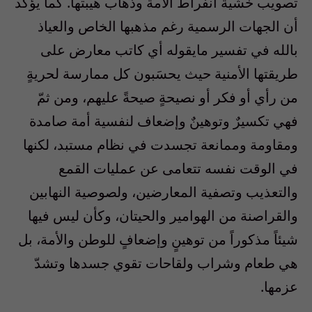
تصويب خشية انفراط الأمة وذهاب هيبتها. كما يؤكد
أن الجهات الرسمية رغم مذهبها الخاص والعياذ
بالله في تفسير مايقوله أي كاتب معارض على
طريقتها الأمنية حيث يحسَبون كل ممارسة لحريةٍ
من رأي أو فكر أو نصيحةٍ صيحةً عليهم، ومن ثمّ
فهي تكسيرٌ وتوهينٌ وإضعاف لنفسية أمة صامدة
ومقاومة وممانعة تجسدت في نظام مستبد، لكنها
في الوقت نفسه تتعامى عن عمليات القمع
والتعذيب وتصفية المعارضين، ولصوصية النهابين
والقراصنة من الهوامير والحيتان، وكأن ليس فيها
شيئاً مذكوراً من توهينٍ وإضعافٍ للوطن والأمة، بل
هي طعام وشراب ولقاحات تقوي جسدها وتشدّ
عزمها.