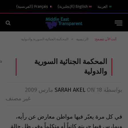
العربية
English
(
الإنجليزية
)
Français
(
الفرنسية
)
»
أنت الآن تتصفح:
الرئيسية
المحكمة الجنائية السورية والدولية
المحكمة الجنائية السورية
والدولية
بواسطة
18 مارس 2009
ON
SARAH AKEL
غير مصنف
في كل مرة يعبّر فيها مواطن معارض عن رأيه،
ويمارس فيها حريته كاتباً أو متكلماً وفي ظل حالة