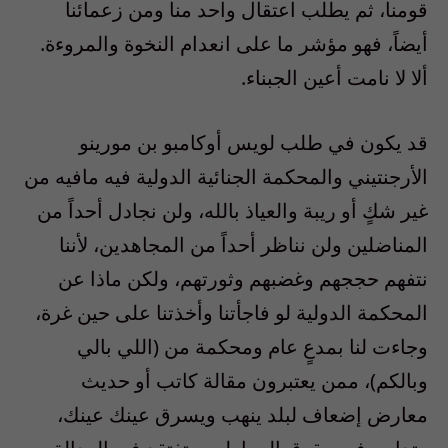
قومنا، ثم يطلب اعتقال واحد منا ومن زعمائنا
أيضاً، فهو مؤشر ما على انعدام النخوة والمروءة.
ألا لا نامت أعين الجبناء.
قد يكون في طلب لويس أوكامبو بن مورينو
الأرجنتيني والمحكمة الجنائية الدولية فيه مافيه من
غير شكٍ أو ريبة والعياذ بالله، ولن نجادل أحداً من
المناضلين ولن نناظر أحداً من المجاهدين، لأننا
نتفهم حججهم وغضبهم وثورتهم، ولكن ماذا عن
المحكمة الدولية لو فاجأتنا وأخذتنا على حين غرة،
وجاءت لنا بمدعٍ عام ومحكمة من (اللي بالي
وبالكم)، ممن يعتبرون مقالة كاتب أو حديث
معارض إضعاف لبلد ينهب ويسرق عينك عينك،