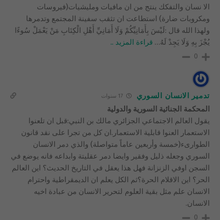
الا نسان والتفكك ينتج من ان مافيات ومليشيات(فيروسات
ومكروبات ضارة) استطاعت ان تثقب سفينة المجتمع وتدمرها
ولهذا الله قال :لَيْسَ بِأَمَانِيِّكُمْ وَلَا أَمَانِيِّ أَهْلِ الْكِتَابِ مَنْ يَعْمَلْ سُوءًا
يُجْزَ بِهِ وَلَا يَجِدْ لَهُ
…
قراءة المزيد ..
0
تدمير الانسان السوري
17 سنوات
المحكمة الجنائية السورية والدولية
يقول العالم الاجتماعي الجزائري مالك بن النبي:قبل ان تلعنوا
الاستعمار العنوا قابلية الاستعمار.ان كل من تجرا على نقد قانون
الطوارىء(خمسة وأربعين عاماً متواصلة) والذي دمر الانسان
السوري وجعله ذليل وفقير وايضا دمر عقليتة وابداعه فانه يوضع في
السجن اوفي الزنزانة فهل هذا يعقل في التاريخ الحديث؟ اين العالم
الحر؟ اين الاقلام الحرة؟ثم الكل يعلم ان الديمقراطية واحترام
الانسان علم مثل بقية العلوم لتحرير الانسان من عبادة اخيه
الانسان.
0