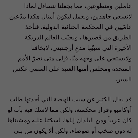
عاملين ومتطوعين، مما يجعلنا نتساءل لماذا
لانسعي جاهدين، ونعمل ليكون أمثال هكذا مدّعين
عامّيين في المحكمة الجنائية الدولية، فنأخذ
الطريق من قصيرها ، ونجنّب العالم الدربكة
الأخيرة التي سببّها مدعٍ أرجنتيني، لايخافنا
ولايستحي على وجهه منّا. فإلى متى تصرّ الأمم
المتحدة ومجلس أمنها العتيد على المضي عكس
السير.
قد يقال الكثير عن سبب الهيصة التي أحدثها طلب
أوكامبو وقرار محكمته، ولكن مما لاشك فيه بأنه لو
كان عربياً ومن البلدان إياها، لسكتنا عليه ومشيناها
له دون صخب أو ضوضاء، ولكن ألا يكون من بني