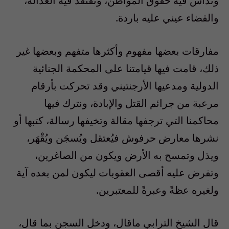
وتداس فيه حقوق المواطن، وتفتقد فيه العدالة،
والقضاء عيني عليه باردة.
مفارقات بعضها مفهوم وأكثرها متفهم وبعضها غير
ذلك، قامت فيها قيامتنا على المحكمة الجنائية
الدولية ومدعيها الأرجنتيني وقد تحركت بأرقام
مرعبة من جرائم القتل والإبادة، ونترك فيها
محاكمنا التي ترجفها مقالة وتخيفها رسالة، كتبها أو
نشرها معارض حرفوش فيُعتقل ويُسجَن ويُقْهَر،
ويذل وتمسح به الأرض ويكون من الصاغرين،
وتفرض عليه أقصى العقوبات ليكون لمن بعده آية
ولغيره عظةً وعبرةً للمعتبرين.
قال الشيخ الترابي ماقال، ودخل السجن بما قال،