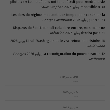
pilote » : « Les Israéliens ont tout détruit pour rendre la vie
30 يوليو 2026
impossible »
Laure Stephan
Les durs du régime imposent leur tempo pour continuer la
23 يوليو 2026
guerre
Georges Malbrunot
Disparus du Sud-Liban «Si cela dure encore, mon cœur ne
21 يوليو 2026
tiendra pas»
Libération
16 يوليو 2026
L’Irak, Washington et le vrai retour de l’histoire
Walid Sinno
12 يوليو 2026
La reconfiguration du pouvoir iranien
Georges
Malbrunot
23 ديسمبر 2011
عائلة المهندس طارق الربعة: أين دولة القانون والموسسات؟
8 مارس 2008
رسالة مفتوحة لقداسة البابا شنوده الثالث
19 يوليو 2023