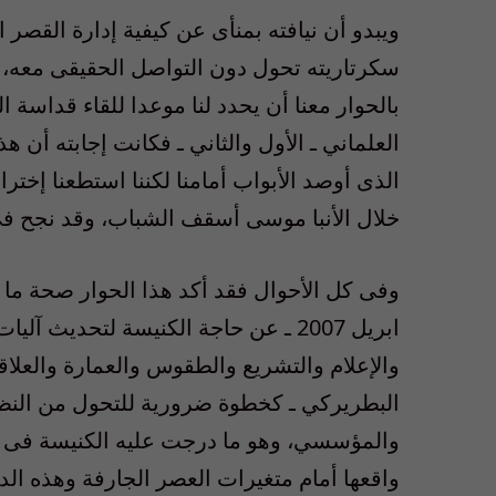
ويبدو أن نيافته بمنأى عن كيفية إدارة القصر ال
سكرتاريته تحول دون التواصل الحقيقى معه، ول
بالحوار معنا أن يحدد لنا موعدا للقاء قداسة 
العلماني ـ الأول والثاني ـ فكانت إجابته أن هذ
الذى أوصد الأبواب أمامنا لكننا استطعنا إخترا
خلال الأنبا موسى أسقف الشباب، وقد نجح فى ت
وفى كل الأحوال فقد أكد هذا الحوار صحة ما تو
ابريل 2007 ـ عن حاجة الكنيسة لتحديث 
والإعلام والتشريع والطقوس والعمارة والعلاق
البطريركي ـ كخطوة ضرورية للتحول من النظا
والمؤسسي، وهو ما درجت عليه الكنيسة فى عصو
واقعها أمام متغيرات العصر الجارفة وهذه 