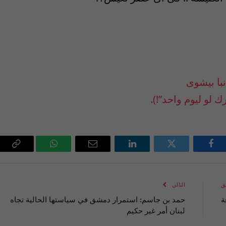
با بيشوى
 لو ليوم واحد”!).
فيسبوك
تويتر
لينكدإن
البريد
واتساب
Copy
الإلكتروني
Link
ق
التالي
ة
حمد بن جاسم: استمرار دمشق في سياستها الحالية تجاه
لبنان أمر غير حكيم