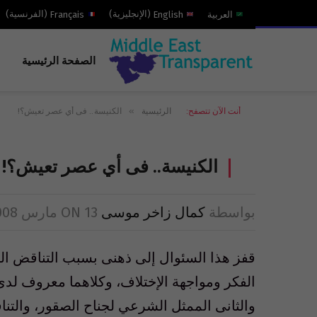
العربية
English
(
الإنجليزية
)
Français
(
الفرنسية
)
الصفحة الرئيسية
»
أنت الآن تتصفح:
الرئيسية
الكنيسة.. فى أي عصر تعيش؟!
الكنيسة.. فى أي عصر تعيش؟!
بواسطة
كمال زاخر موسى
13 مارس 2008
ON
قفز هذا السئوال إلى ذهنى بسبب التناقض الح
الفكر ومواجهة الإختلاف، وكلاهما معروف لدى 
والثانى الممثل الشرعي لجناح الصقور، والتناق