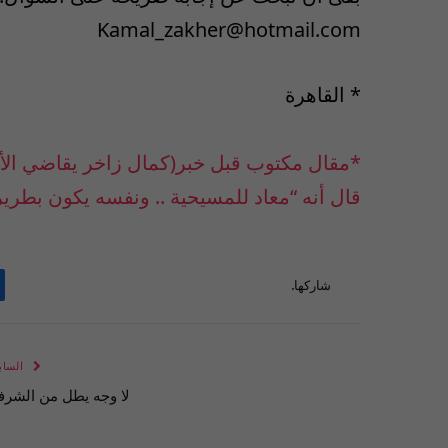
Kamal_zakher@hotmail.com
* القاهرة
*مقال مكتوب قبل خبر(كمال زاخر يقاضي الأن
قال أنه “معاد للمسيحية .. ونفسه يكون بطريرك
شاركها.
الساب
لا وجه يطل من الشرف