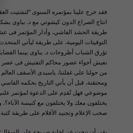
فقد خرج علينا بمؤتمره السنوى “لتشتيت العق
انتاج الصراع الدون كيشوتي مع د. بباوى بشكل
طريقة الحشد الفاشي، وأدار المؤتمر فى عشوا
التوقيتات اليومية، على طريقة ليأتي المتحدث 
تؤرق الشباب أطروحات د. بباوى بينما القضايا ا
نعيش أجواء عصور محاكم التفتيش فى عصر ال
من حولنا على غفلتنا، ياسيدى الأسقف العالم
ومحتقنة، قبل أن يأتي التاريخ بحكمه القاسي ب
موضوعي فهل تُقدِم على الدعوة لمؤتمر علني 
يختلفون معك ولا يختلفون مع كنيسة الآباء؟، و
صخب الإعلام وتجنيد الأقلام على طريقة كتبة 
بقى أن نبحث عن إجابة صريحة على السؤال: 