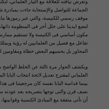
وتعرض نيافته للعلاقة مع التيار العلماني، لن
الجماعة للتواصل والإستجابة جاءت بمبادرة شخ
موقف رسمي للكنيسة، والتي عبر رموزها مازا
لنضع ايدينا على خلل أخر فى المنظومة ذاتها، 
مكون أساسي فى الكنيسة ولا تستقيم ممارساته
تفاعل مع فصيل من العلمانيين له رؤية ويملك 
المحاور بل يحسبهم البعض خطاة ومقاومين لل
ويكشف الحوار مرة ثالثة عن الخلط الواضح بي
العلماني لمقترح تعديل لائحة انتخاب البابا الب
بينما قداسة البابا نفسه كان مرجعيتنا فى هذا 
نصف قرن والتى توجها بتصريحه بعد عودته سالما
أن تأتى متفقة مع المبادئ الكنسية وقوانينها،