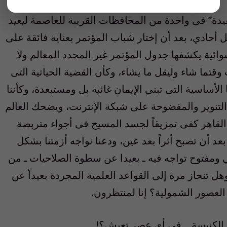
يدة” فى واحدة من المحافظات القريبة للعاصمة ليعيد
 أحادي، بعد أن إختار شباب المؤتمر بعناية فائقة على
ئية يكشفها جدول المؤتمر غير المحدد المعالم ولا
وقتما شاء وليقل ما يشاء، وكأن القضية الحياتية التى
لأساسية التى تبني الإيمان غائبة بل ومستبعدة، وكأننا
تنوير والمفضوحة على شبكة الإنترنت، ويضحك العالم
 القاهر كفى تمزيقاً لجسد المسيح فى أجواء متربصة
عد أن تصبح أثراً بعد عين، ودعنا نواجه أزمتنا بشكل
ومفتوح تواجه فيه ـ بعيدا عن سطوة الصلاحيات ـ من
هل تنحاز مرة إلى القواعد العلمية المجردة بعيداً عن
العصور الشمولية؟ إنا لمنتظرون.
الكنيسة .. فى أى عصر تعيش؟!