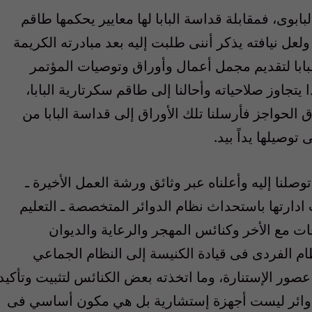
بابوى، فمقابلة قداسة البابا لها معايير يحكمها طاقم
عل نيافته يذكر أننى طلبت إليه بعد مبادرته الكريمة
البابا لتقديم مجمل أعمال وأوراق وتوصيات المؤتمر
ا يتجاوز صلاحياته وأحالنا إلى طاقم سكرتارية البابا،
ق الحواجز فأرسلنا تلك الأوراق إلى قداسة البابا من
وصيلها يداً بيد.
صلنا إليه وأعلناه عبر وثائق ورشة العمل الأخيرة ـ
آليات ادارتها باستحداث نظام الدوائر المتخصصة ـ التعليم
ات مع الأخر وكنائس المهجر والرعاية والديوان
م الفردى فى قيادة الكنيسة إلى النظام الجماعي
ر الإستنارة، وما اتخذته بعض الكنائس لتثبيت وتأكيد
الدوائر ليست أجهزة إستشارية بل هي مكون أساسي فى