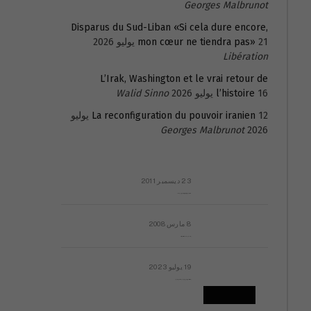
Georges Malbrunot
Disparus du Sud-Liban «Si cela dure encore,
21 يوليو 2026
mon cœur ne tiendra pas»
Libération
L’Irak, Washington et le vrai retour de
16 يوليو 2026
l’histoire
Walid Sinno
La reconfiguration du pouvoir iranien
12 يوليو
Georges Malbrunot
2026
23 ديسمبر 2011
عائلة المهندس طارق الربعة: أين دولة القانون والموسسات؟
8 مارس 2008
رسالة مفتوحة لقداسة البابا شنوده الثالث
19 يوليو 2023
إشكاليات التقويم الهجري، وهل يجدي هذا التقويم أيُ نفع؟