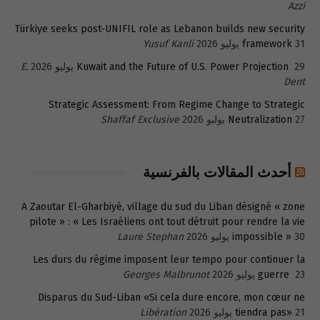
Azzi
Türkiye seeks post-UNIFIL role as Lebanon builds new security
31 يوليو 2026
framework
Yusuf Kanli
29 يوليو 2026
Kuwait and the Future of U.S. Power Projection
E.
Dent
Strategic Assessment: From Regime Change to Strategic
27 يوليو 2026
Neutralization
Shaffaf Exclusive
أحدث المقالات بالفرنسية
A Zaoutar El-Gharbiyé, village du sud du Liban désigné « zone
pilote » : « Les Israéliens ont tout détruit pour rendre la vie
30 يوليو 2026
impossible »
Laure Stephan
Les durs du régime imposent leur tempo pour continuer la
23 يوليو 2026
guerre
Georges Malbrunot
Disparus du Sud-Liban «Si cela dure encore, mon cœur ne
21 يوليو 2026
tiendra pas»
Libération