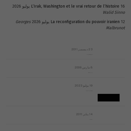
16 يوليو 2026
L’Irak, Washington et le vrai retour de l’histoire
Walid Sinno
12 يوليو 2026
La reconfiguration du pouvoir iranien
Georges
Malbrunot
23 ديسمبر 2011
عائلة المهندس طارق الربعة: أين دولة القانون والموسسات؟
8 مارس 2008
رسالة مفتوحة لقداسة البابا شنوده الثالث
19 يوليو 2023
إشكاليات التقويم الهجري، وهل يجدي هذا التقويم أيُ نفع؟
14 يناير 2011
ماذا يحدث في ليبيا اليوم الجمعة؟