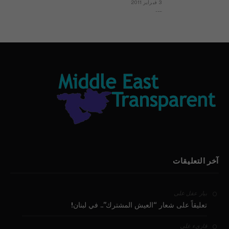
3 فبراير 2011
بيان الأقباط وحتمية التغيير ودعوة للتوقيع
آخر التعليقات
على
بيار عقل
تعليقاً على شعار “العيش المشترك”.. في لبنان!
على
قارىء