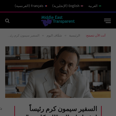
العربية
English
(
الإنجليزية
)
Français
(
الفرنسية
)
»
»
أنت الآن تتصفح:
الرئيسية
شفّاف اليوم
السفير سيمون كرم رئيساً لوفد لبنان الى “الميكانيزم”
السفير سيمون كرم رئيساً