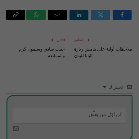
فيسبوك
تويتر
لينكدإن
البريد
واتساب
Copy
الإلكتروني
Link
السابق
التالي
ملاحظات أولية على هامش زيارة
حبيب صادق وسيمون كرم
البابا للبنان
والممانعة
الاشتراك