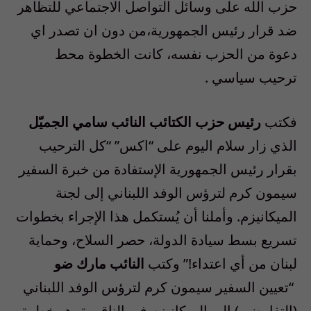
حزب الله على وسائل التواصل الاجتماعي للتظاهر
ضد قرار رئيس الجمهورية،من دون ان تصدر اي
دعوة من الحزب نفسه، كانت الخطوة محط
ترحيب سياسي .
فكتب
رئيس حزب الكتائب النائب سامي الجميّل
الذي زار سلام اليوم على “اكس” “كل الترحيب
بقرار رئيس الجمهورية الإستفادة من خبرة السفير
سيمون كرم لترؤس الوفد اللبناني إلى لجنة
الميكانيزم. وأملنا أن يُستكمل هذا الإجراء بخطوات
تسريع بسط سيادة الدولة، حصر السلاح، وحماية
لبنان من أي اعتداء!” وكتب
النائب مارك ضو
“تعيين السفير سيمون كرم لترؤس الوفد اللبناني
(التفاوضي) الى الميكانيزم في الناقورة، هو خطوة