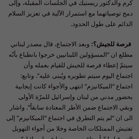
كرم والدكتور ريسنيك في الجلسات المقبلة، وإلى
دمج توصياتهما مع استمرار الآلية في تعزيز السلام
الدائم على طول الحدود.
فرصة للجيش؟:
وبعد الاجتماع، قال مصدر لبناني
مطلع ان “المسؤولين اللبنانيين خرجوا بانطباع بأنّه
سيتمّ إعطاء فرصة للجيش للقيام بعمله وأن
اجتماع اليوم سيتم تطويره ويُبنى عليه”. وتابع:
اجتماع “الميكانيزم” انتهى والأجواء كانت إيجابية
بحضور مدني من لبنان وإسرائيل للمرّة الأولى
وبقي الاجتماع ضمن الأطر المعتادة سابقاً”. واشار
الى ان “لم يتم التطرق في اجتماع “الميكانيزم” إلى
تفتيش الممتلكات الخاصة وخلا من أجواء التهويل
التي قيل إنّ أورتاغوس سمعتها في إسرائيل”.