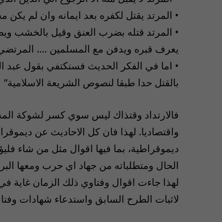
• المرتد يقتل لكفره بعد ايمانه وان لم يكن م
• المرتد قتله بضرب العنق وقيل بالخشب وي
يعرف قبره ويدفن مع المسلمين …. المرتضي
• اما في الفكر الحديث فسنكتفي بقول عبد الق
بالقتل حدا طبقا لنصوص الشريعة الاسلامية”
فالارتداد وقتذاك ليس سوي كسر لشوكة المسل
واقتصاديا. لهذا فان كل الاحاديث عن ديموقرا
ديموقراطية، بما فيها اقوال مثل من شاء فل
الحال ومتطلباته من جهاد اي حرب ومعها البرج
لهذا جاءت اقوال وفتاوي ذلك الزمان غاية في 
لاثبات الطرح السابق واستدعاء شهادات وفتاوي