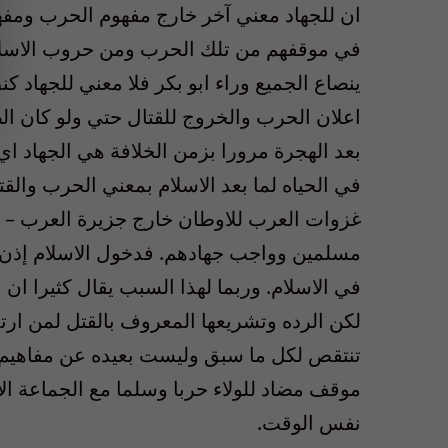
ان للجهاد معني آخر خارج مفهوم الحرب ومفهوم
في موقفهم من تلك الحرب ومن حروب الاسلام
ينصاع الجميع وراء ابو بكر فلا معني للجهاد
اعلان الحرب والخروج للقتال حتي ولو كان الض
بعد الهجرة مرورا بزمن الخلافة هي الجهاد اي
في الحياه لما بعد الاسلام بمعني الحرب وال
غزوات العرب للاوطان خارج جزيرة العرب – تح
مسلمين وواجب جهادهم. فدخول الاسلام إذن لك
في الاسلام. وربما لهذا السبب يقال كثيرا ان 
لكن الرده وتشريعها المعروف بالقتل لمن ارت
تنتقص لكل ما سبق وليست بعيده عن مفاهيم ا
موقف مضاد للولاء حربا وسلما مع الجماعة ا
نفس الوقت.