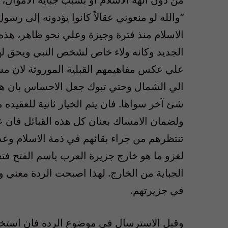
“والله لو منعوني عقالاً كانوا يؤدونه إلى رسو
الاسلام منذ فترة وجيزة وعلي نحو ظاهر، هذه ا
الجديد وكانه ولاء خاص لشخص النبي ويحق لهم 
علي عكس مفاهيمهم القبلية الموروثة لان مسا
الي الشمال وحتي تبوك جعل الاحساس بان هن
شئ آخر سواها. فان يتم الخيار ثانية للعقيده 
ولضمان الامساك بعنان كل هذه القبائل فان
تنتظرهم من جراء بقائهم في ذمة الاسلام وعد
لغزو ما هو خارج جزيرة العرب باسم الفتح فتغ
الجباية من الخارج. لهذا اصبحت الردة معني 
في جزيرتهم.
وقبل الاسترسال في موضوع الرده فان استخدا