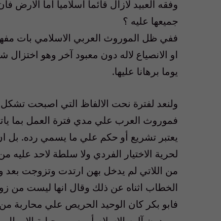
وفقه العبيد لازال قائما اسلاميا اما الارض ف
جميعها عليه ؟
ففي ظل الموروث العربي الاسلامي بات مفهوم 
او الانصياع لاله دون معبود آخر وهو اختزال ش
يوما برهانا عليها.
ولنعد لفترة نحت الالفاظ التي اصبحت تشكل ا
فموروث العرب علي مدي فترة العمل بما ياتيه
يعتبر تشريع أو حكم علي ما يسمي رده. بل ان 
لحرية الاختيار الفردي ولا سلطة لاحد عليه م
من اللاتي لم يدخل بهن ارتدت وتزوجت بعد وفاه 
الخطاب اثناه عن ذلك وقال انها ليست من زوجا
فابو بكر كان الوحيد الحريص علي محاربة من 
من دون آلهه الاسلام أو بسبب جباية الاموال، 