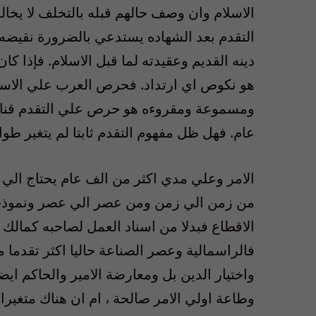
الاسلام وان وصف حالهم قبله بالتخلف لا يخا
التقدم بعد الشهاده يستدعي بالضرورة نقيضه وه
دينه القديم وعقيدته لما قبل الاسلام. فإذا كا
هو نكوص اي ارتداد. فحرص العرب علي الاسلا
عام. فهل ظل مفهوم التقدم ثابتا لم يتغير طوا
الامر وعلي مدي اكثر من الف عام يحتاج الي 
من زمن الي زمن ومن عصر الي عصر ونموذجها 
الاقطاع فبدلا من اسناد العمل لصاحبه كمالك ل
فالراسمالية وعصر الصناعة حاليا اكثر تقدما 
واختيار الدين بل ومعارضة الامير والحاكم ايض
وطاعة اولي الامر صالحة ، ام ان هناك متغير