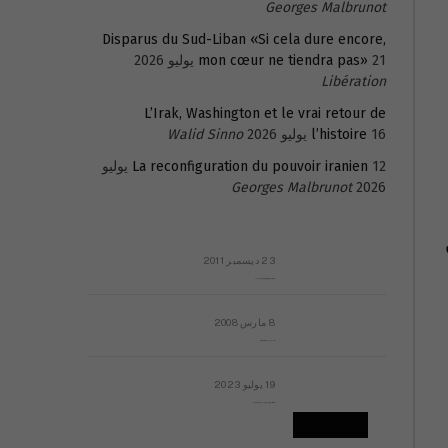
Georges Malbrunot
Disparus du Sud-Liban «Si cela dure encore,
21 يوليو 2026
mon cœur ne tiendra pas»
Libération
L’Irak, Washington et le vrai retour de
16 يوليو 2026
l’histoire
Walid Sinno
La reconfiguration du pouvoir iranien
12 يوليو
Georges Malbrunot
2026
23 ديسمبر 2011
عائلة المهندس طارق الربعة: أين دولة القانون والموسسات؟
8 مارس 2008
رسالة مفتوحة لقداسة البابا شنوده الثالث
19 يوليو 2023
إشكاليات التقويم الهجري، وهل يجدي هذا التقويم أيُ نفع؟