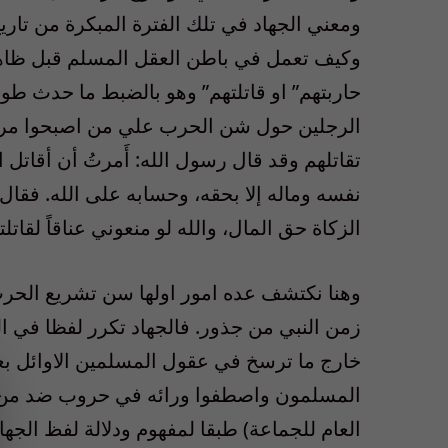
ومعني الجهاد في تلك الفترة المبكرة من تاريخ
وكيف تعمل في باطن العقل المسلم قبل ظاهريته
حاربتهم” او قاتلتهم” وهو بالضبط ما حدث طوال
الرجلين حول شن الحرب علي من اصبحوا مرتد
تقاتلهم وقد قال رسول الله: أَمرتُ أن أقاتل ا
نفسه وماله إلا بحقه، وحسابه على الله. فقال أب
الزكاة حق المال، والله لو منعوني عناقاً لقاتلت
وهنا نكتشف عده امور اولها سن تشريع الح
زمن النبي من جذور. فالجهاد تكرر لفظا في ا
خارج ما ترسخ في عقول المسلمين الاوائل بعد 
المسلمون واصطفوا ورائه في حروب ضد من ا
العام للجماعة) طبقا لمفهوم ودلالة لفظ الجه