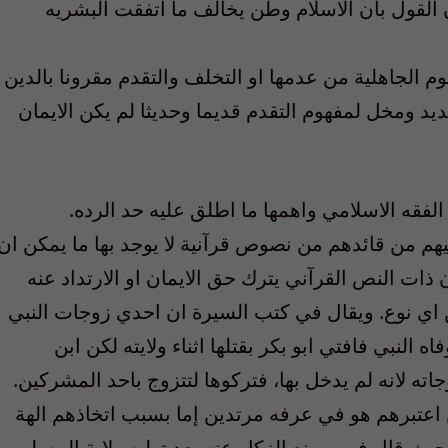
ان القول بان الاسلام وطن يخالف ما اتفقت البشريه
الجاهلية من عدمها او التخلف والتقدم مقرونا بالدين
ديد ومخل لمفهوم التقدم قديما وحديثا لم يكن الايمان
لفقه الاسلامي واهمها ما اطلق عليه حد الرده.
م من قائدهم من نصوص قرآنية لا يوجد بها ما يمكن ان
ذات النص القرآني يترك حق الايمان او الارتداد عنه
ن اي نوع. ويقال في كتب السيرة ان احدي زوجات النبي
النبي فافتي ابو بكر بقتلها اثناء ولايته لكن ابن
ته لانه لم يدخل بها، فتركوها لتتزوج باحد المشركين.
اعتبرهم هو في عرفه مرتدين إما بسبب اتخاذهم الهة
حيث قال فيمن منع الزكاه عنه بعد توليه ولاية المسلمين