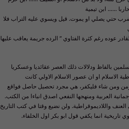
حاربا …… ابن تيمية
ضرب حتي يصلي او يموت. قيل ويسوي عليه التراب فلا
ادر عوده رغم كثرة الفتاوي ” الرده جريمة يعاقب علبها
مين بالفاظ ودلالات ذلك العصر عقائديا وعسكريا
طية الاسلام او ان عصور الاسلام الاولي كانت
يؤمن ومن شاء فليكفر، هي مجرد تحصيل حاصل فواقع
مانية العربية ومنهجها النفعي اصدق انباءا من الكتب.
العنف واللاديموقراطية. ولن نضيع وقتا في كتب التاريخ
 تاريخية انما يكفي قول ابو بكر اول الخلفاء.