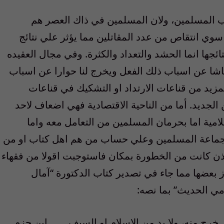
ب المسلمين، ولان المسلمين في ذاك العصر هم
 سوي انتقاص من عدد المقاتلين مما يؤثر علي نتائج
ائجها انما الحشد والتعداد والكثرة. وفي مجال العقيده
قاشا عن اسباب ذلك الفعل ويخرج لنا حوارا عن اسباب
لمزيد من قناعات الارتداد او التشكيك في قناعات
 الجديد. أما من الناحية الاقتصادية فهي اضعاف لاحد
مية اما بحرمان المسلمين من التعامل معه واما
 جماعة المسلمين وعلي حساب من هم اهل كتاب او من
إذن كانت من الخطورة بمكان فاستوجبت اقولا من فقهاء
 بعضها مما جاء في تصدير كتاب الدكتورة “آمال
مي الحديث” بما نصه:
لذي خرج منه، ولا بد من الاسلام او السيف …… ابن حزم