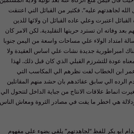
ل الله لجاهدتهم عليه”. فكثير من القبائل التي اعتنقت
لقبائل اعتبرت وعلي عاده القبائل ان ولائها للدين
بعد وفاته ان تسترد حريتها التقليدية. لكن الامر كان
لة امتداد الولاء علي مساحات واسعة من اليمن جنوبا
اك امبراطورية جديدة نشات علي اساس العقيدة ولا
معناه عودة للتشرزم القبلي الذي كان قبل ذلك. لهذا
 عمر ابن الخطاب لفت نظرهم الي المكاسب التي
م الرده الي سابق عقائدهم بان حشد منهم المقاتلين
يرت انماط علاقات الانتاج من جباية الداخل لتتحول الي
ودلالة هي اخطر ما يفت في مصادر الثروة ومعاش الناس
م ابو بكر للفظ “لجاهدتهم” يلقي بضوء علي مفهوم