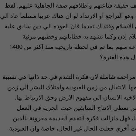
لف حقيقة قناعتهم واطلاقهم صفة الجاهلية عليهم. لفظ
و التراجع او الارتداد لو ان هناك عربيا مسلما عاد الي
ن الاسلام وقتذاك تقدما فان العوده الي دين سابق عليه
م إذن وكما تشهد به خطاباتهم وخطبهم مرئية
ومسموعة ومقروءه هو حرص علي التقدم قناعة منهم بما تم في لحظة تاريخية منذ اكثر من 1400
ل هذه الفترة؟
مراجعه شاملة لان فكرة التقدم في حد ذاتها هي نسبية
الانتقال من زمن العبودية وامتلاك البشر الي زمن
اخيه الانسان الي مفهوم الارض وحق الارتباط بها.
من نمطي الانتاج السابقين حيث الحرية في العمل
ا. فهل مازالت فكرة التقدم القديمة مقرونة بالدين
ات أخري جعلت الحال غير الحال، خاصة وان العبودية