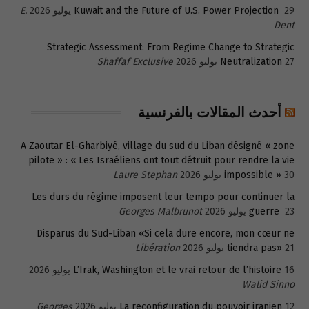
29 يوليو 2026
Kuwait and the Future of U.S. Power Projection
E.
Dent
Strategic Assessment: From Regime Change to Strategic
27 يوليو 2026
Neutralization
Shaffaf Exclusive
أحدث المقالات بالفرنسية
A Zaoutar El-Gharbiyé, village du sud du Liban désigné « zone
pilote » : « Les Israéliens ont tout détruit pour rendre la vie
30 يوليو 2026
impossible »
Laure Stephan
Les durs du régime imposent leur tempo pour continuer la
23 يوليو 2026
guerre
Georges Malbrunot
Disparus du Sud-Liban «Si cela dure encore, mon cœur ne
21 يوليو 2026
tiendra pas»
Libération
16 يوليو 2026
L’Irak, Washington et le vrai retour de l’histoire
Walid Sinno
12 يوليو 2026
La reconfiguration du pouvoir iranien
Georges