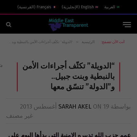
العربية
English
(
الإنجليزية
)
Français
(
الفرنسية
)
»
أنت الآن تتصفح:
الرئيسية
“الدويلة” تكثّف أجراءات الأمن بالنبطية وبنت جبيل.. و”الدولة” تنسّق معها
“الدويلة” تكثّف أجراءات الأمن
بالنبطية وبنت جبيل..
و”الدولة” تنسّق معها
بواسطة
19 أغسطس 2013
ON
SARAH AKEL
غير مصنف
عمم حزب الله تدبيره الامنية التي بدأها اليوم على