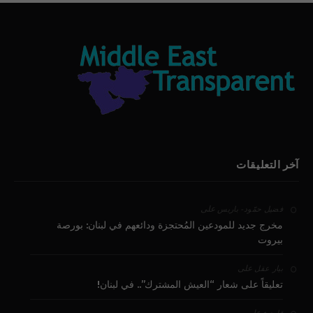
آخر التعليقات
على
فضيل حمّود - باريس
مخرج جديد للمودعين المُحتجزة ودائعهم في لبنان: بورصة
بيروت
على
بيار عقل
تعليقاً على شعار “العيش المشترك”.. في لبنان!