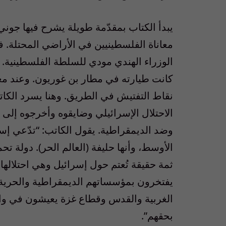
يبدأ الكتاب بمقدّمة طويلة يشرح فيها جون
الوزراء الهندي مودي للسلطة الفلسطينية. ولم
كانت طيارته في مطار بن غوريون. وعند مغا
نقاط التفتيش في الطريق. وهنا يسرد الكا
الاحتلال الإسرائيلي وضايقوه وأخرجوه إل
وضد الديمقراطية. يقول الكاتب: “تدّعي إسر
الأوسط، وأنها حليفة (العالم الحر). دولة تحم
ثمة حقيقة تُعتم حول إسرائيل وهي احتلاله
يفتخرون بمؤسساتهم الديمقراطية والحرية و
الغربية والقدس وقطاع غزة يعيشون في وا
بحقهم”.