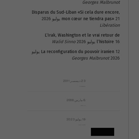
Georges Malbrunot
Disparus du Sud-Liban «Si cela dure encore,
21 يوليو 2026
mon cœur ne tiendra pas»
Libération
L’Irak, Washington et le vrai retour de
16 يوليو 2026
l’histoire
Walid Sinno
La reconfiguration du pouvoir iranien
12 يوليو
Georges Malbrunot
2026
23 ديسمبر 2011
عائلة المهندس طارق الربعة: أين دولة القانون والموسسات؟
8 مارس 2008
رسالة مفتوحة لقداسة البابا شنوده الثالث
19 يوليو 2023
إشكاليات التقويم الهجري، وهل يجدي هذا التقويم أيُ نفع؟