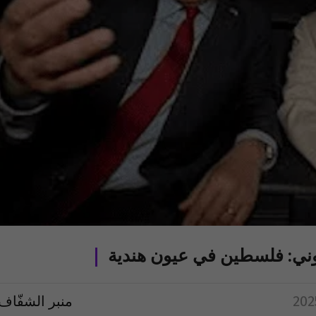
جوني: فلسطين في عيون هندية
منبر الشفّاف