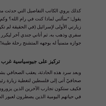
كذلك يروي الكاتب التفاصيل التي حدثت مع
يقول: “سألني لماذا كنت في رام الله؟ وكم
زيارتي الأولى لإسرائيل (في الحقيقة لم تكن 
سفري وذهب به. ثم أتاني جندي آخر ليكرر ا
جوازه متمنياً له بوجهه المتشنج رحلة طيبة!”
تركيز على جيوسياسية غرب آ
وبعد سرد هذه الحادثة، يعقب الصحافي بشك
صحافيّ أتى إلى فلسطين لتغطية زيارة رئيس
فكيف ستكون تجارب الآخرين الذين يزورون
في حياتهم اليومية الذين يضطرون لعبور الح