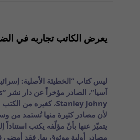
يعرض الكاتب تجاربه في الضفة
ليس كتاب “الخطيئة الأصلية: إسرائي
Stanley Johny، كغيره من الكتب الصادرة في
لأن مصادر كثيرة منها تُستمد من وسائ
يتميّز عنها بأنّ مؤلّفه يكتب استناد
مصادر أولية موثوق بها. فقد أمضى ف