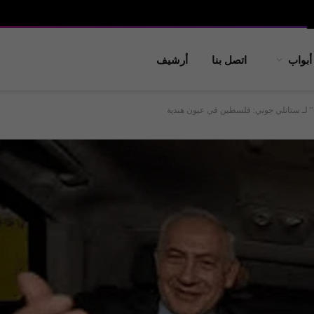
أبواب
اتصل بنا
أرشيف
ة” لـ ستانلي جوني: فلسطين في عيون هندية