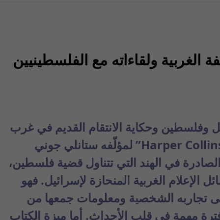
 الغربية ولقاءاته مع الفلسطينيين
ل وفلسطين وحكاية الانتقام القديم في غرب
آسيا”، الصادر مؤخراً عن دار نشر “Harper Collins” لمؤلّفه ستانلي جوني
الهند
التي تتناول قضية
فلسطين
،
ل الإعلام الغربية المنحازة لإسرائيل. فهو
اً إلى تجاربه الشخصية ومعلومات جمعها من
ترة مهمة في قلب الأحداث. أما ميزة الكتاب