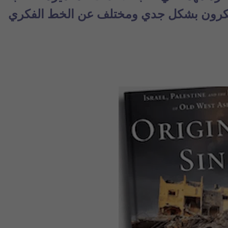
باً يفكرون بشكل جدي ومختلف عن الخط الفكري