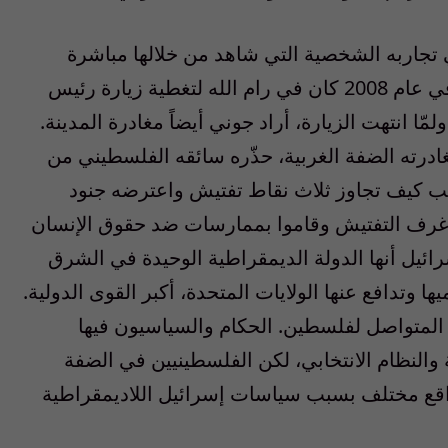
ي تجاربه الشخصية التي شاهد من خلالها مباشرة
معاناة الفلسطينيين في الأراضي المحتلة. في عام 2008 كان في رام الله لتغطية زيارة رئيس
ّا انتهت الزيارة، أراد جوني أيضاً مغادرة المدينة.
درته الضفة الغربية، حذّره سائقه الفلسطيني من
تب كيف تجاوز ثلاث نقاط تفتيش واعترضه جنود
ى غرف التفتيش وقاموا بممارسات ضد حقوق الإنسان
ائيل أنها الدولة الديمقراطية الوحيدة في الشرق
يها وتدافع عنها الولايات المتحدة، أكبر القوى الدولية.
ا المتواصل لفلسطين. الحكام والسياسيون فيها
النظام الانتخابي، لكن الفلسطينيين في الضفة
قع مختلف بسبب سياسات إسرائيل اللاديمقراطية