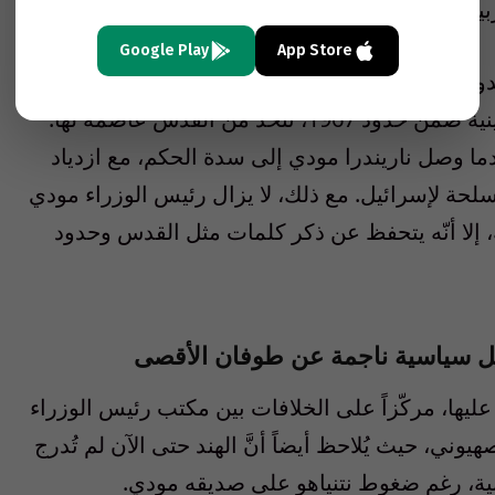
ة إلى التطبيع مع الكيان الصهيوني.
Google Play
App Store
ولتين، كحل للصراع الحالي بين الفلسطينيين
والصهاينة، بما يعني ذلك إقامة دولة فلسطينية ضمن حدود 1967، تتخذ من القدس عاصمةً لها.
ما وصل ناريندرا مودي إلى سدة الحكم، مع ازدياد
سلحة لإسرائيل. مع ذلك، لا يزال رئيس الوزراء مودي
، إلا أنّه يتحفظ عن ذكر كلمات مثل القدس وحدود
ل سياسية ناجمة عن طوفان الأقصى
عليها، مركّزاً على الخلافات بين مكتب رئيس الوزراء
يوني، حيث يُلاحظ أيضاً أنَّ الهند حتى الآن لم تُدرج
ة، رغم ضغوط نتنياهو على صديقه مودي.