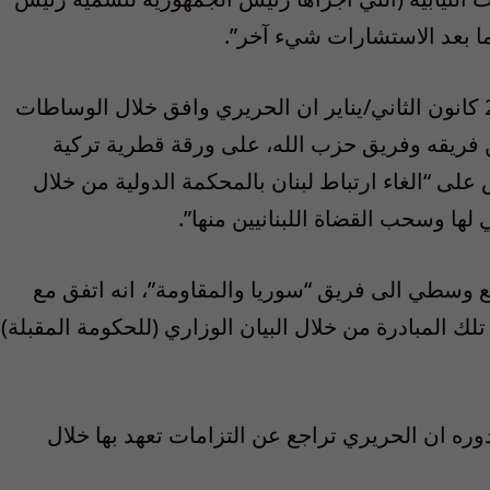
ا بعد الاستشارات شيء آخر”.
وكان الزعيم الدرزي وليد جنبلاط اعلن في 21 كانون الثاني/يناير ان الحريري وافق خلال الوساطات
 فريقه وفريق حزب الله، على ورقة قطرية تركية
لى “الغاء ارتباط لبنان بالمحكمة الدولية من خلال
 لها وسحب القضاة اللبنانيين منها”.
قع وسطي الى فريق “سوريا والمقاومة”، انه اتفق مع
لك المبادرة من خلال البيان الوزاري (للحكومة المقبلة)
وره ان الحريري تراجع عن التزامات تعهد بها خلال