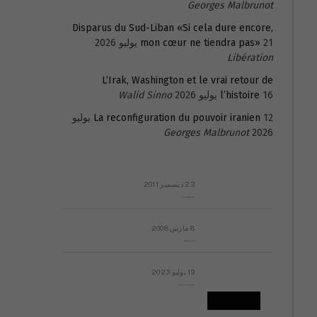
Georges Malbrunot
Disparus du Sud-Liban «Si cela dure encore,
21 يوليو 2026
mon cœur ne tiendra pas»
Libération
L’Irak, Washington et le vrai retour de
16 يوليو 2026
l’histoire
Walid Sinno
La reconfiguration du pouvoir iranien
12 يوليو
Georges Malbrunot
2026
23 ديسمبر 2011
عائلة المهندس طارق الربعة: أين دولة القانون والموسسات؟
8 مارس 2008
رسالة مفتوحة لقداسة البابا شنوده الثالث
19 يوليو 2023
إشكاليات التقويم الهجري، وهل يجدي هذا التقويم أيُ نفع؟