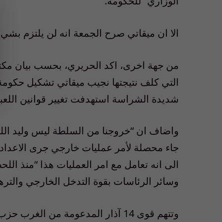
الوزاري” للحكومة.
الا ان ميقاتي صرح الجمعة انه لن يلتزم بشيء
من جهة اخرى، اكد الحريري، بحسب بيان مكتبه
التي كلف نتيجتها نجيب ميقاتي تشكيل حك
شديدة الشراسة استهدفت تغيير قوانين اللعبة
واضاف ان “خروجنا من السلطة ليس وليد اللحظة
جاء محصلة لأمر عمليات خارجي جرى الاعداد ل
الى انه تعامل مع امر العمليات هذا “منذ الل
وسائر الرئاسات بقوة التدخل الخارجي والتره
وتتهم قوى 14 آذار المدعومة من الغر