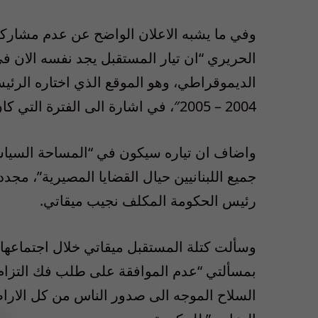
وفي ما يشبه الاعلان الواضح عن عدم مشاركة ت
الحريري “ان تيار المستقبل يجد نفسه الان ف
2004 – 2005″، في اشارة الى الفترة التي كان فيها رفيق الحريري خارج السلطة.
واضاف ان تياره سيكون في “المساحة السياسية 
جميع اللبنانيين حيال القضايا المصيرية”، مجددا
رئيس الحكومة المكلف نجيب ميقاتي.
وسألت كتلة المستقبل ميقاتي خلال اجتماعها ب
بمسألتي “عدم الموافقة على طلب فك التزام 
السلاح الموجه الى صدور الناس من كل الاراضي