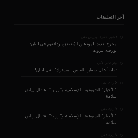
آخر التعليقات
على
فضيل حمّود - باريس
مخرج جديد للمودعين المُحتجزة ودائعهم في لبنان:
بورصة بيروت
على
بيار عقل
تعليقاً على شعار “العيش المشترك”.. في لبنان!
على
قارىء
“الأخبار” الشيوعية ـ الإسلامية و”رواية” اعتقال رياض
سلامة!
على
قارىء
“الأخبار” الشيوعية ـ الإسلامية و”رواية” اعتقال رياض
سلامة!
على
قارىء