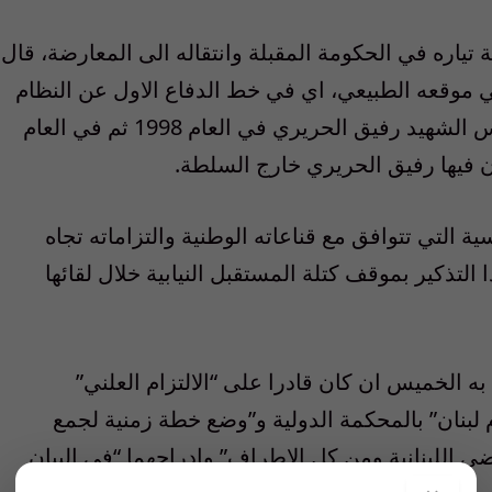
ياره في الحكومة المقبلة وانتقاله الى المعارضة، قال
ي موقعه الطبيعي، اي في خط الدفاع الاول عن النظام
الديموقراطي، وهو الموقع الذي اختاره الرئيس الشهيد رفيق الحريري في العام 1998 ثم في العام
التي تتوافق مع قناعاته الوطنية والتزاماته تجاه
 التذكير بموقف كتلة المستقبل النيابية خلال لقائها
ه الخميس ان كان قادرا على “الالتزام العلني”
لبنان” بالمحكمة الدولية و”وضع خطة زمنية لجمع
 اللبنانية ومن كل الاطراف” وادراجهما “في البيان