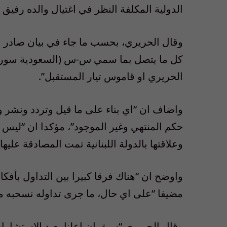
الدولية المكلفة النظر في اغتيال والده رفيق
وقال الحريري، بحسب ما جاء في بيان صادر عن 
كل ما يتصل بما سمي س-س (السعودية سوريا
الحريري او قاموس تيار المستقبل”.
واضاف ان “اي بناء على ما قيل وتردد ونشر و
حكم المنتهي وغير الموجود”، مؤكدا ان “ليس 
وعلاقتها بالدولة اللبنانية تمت المصادقة عليها 
واوضح ان “هناك فرقا كبيرا بين التداول بأفكار
مضيفا “على اي حال، ما جرى تداوله نسحبه من
وقال الحريري “سبق ان اعلنا بعيد الاستشارات