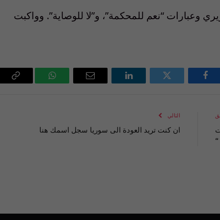
ي وعبارات “نعم للمحكمة”، و”لا للوصاية”. وواكبت
فيسبوك
تويتر
لينكدإن
البريد
واتساب
Copy
الإلكتروني
Link
ق
التالي
ت
ان كنت تريد العودة الى سوريا سجل اسمك هنا
“