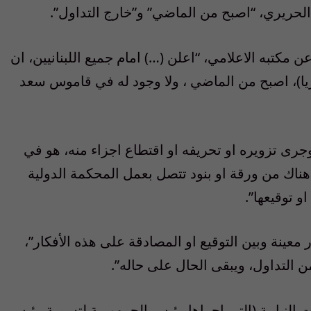
 الحريري، “اصبح من الماضي” و”خارج التداول”.
مكتبه الاعلامي، “اعلن (…) امام جميع اللبنانيين، ان
)، اصبح من الماضي ، ولا وجود له في قاموس سعد
جرى تزويره او تحريفه او اقتطاع اجزاء منه، هو في
هناك من ورقة او بنود تتصل بعمل المحكمة الدولية
او توقيعها”.
 معينة وبين التوقيع او المصادقة على هذه الأفكار”،
 التداول، ويبقى الحال على حاله”.
 النيابية (التي اجراها رئيس الجمهورية لتسمية رئيس