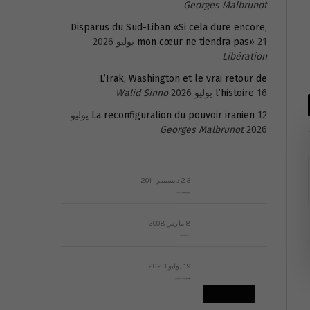
Georges Malbrunot
Disparus du Sud-Liban «Si cela dure encore,
21 يوليو 2026
mon cœur ne tiendra pas»
Libération
L’Irak, Washington et le vrai retour de
16 يوليو 2026
l’histoire
Walid Sinno
La reconfiguration du pouvoir iranien
12 يوليو
Georges Malbrunot
2026
23 ديسمبر 2011
عائلة المهندس طارق الربعة: أين دولة القانون والموسسات؟
8 مارس 2008
رسالة مفتوحة لقداسة البابا شنوده الثالث
19 يوليو 2023
إشكاليات التقويم الهجري، وهل يجدي هذا التقويم أيُ نفع؟