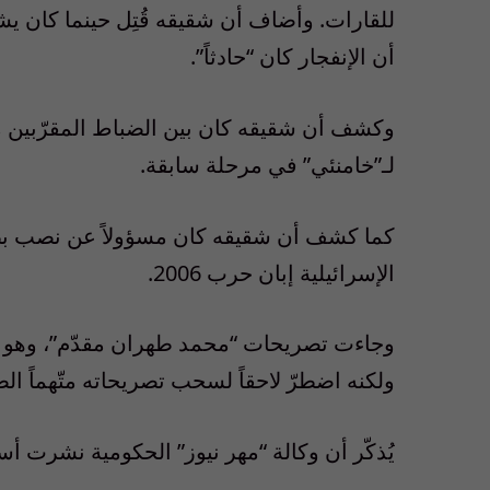
للقارات. وأضاف أن شقيقه قُتِل حينما كان 
أن الإنفجار كان “حادثاً”.
وكشف أن شقيقه كان بين الضباط المقرّبين م
لـ”خامنئي” في مرحلة سابقة.
كما كشف أن شقيقه كان مسؤولاً عن نصب بطا
الإسرائيلية إبان حرب 2006.
وجاءت تصريحات “محمد طهران مقدّم”، وهو أي
ولكنه اضطرّ لاحقاً لسحب تصريحاته متّهماً ال
يُذكّر أن وكالة “مهر نيوز” الحكومية نشرت أسماء 21 عسكرياً قالت أنهم قُتلوا في ال