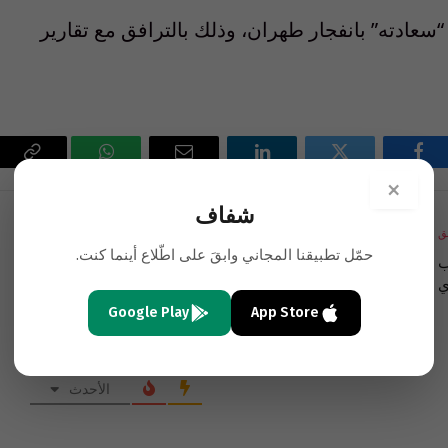
 “سعادته” بانفجار طهران، وذلك بالترافق مع تقارير
فيسبوك
تويتر
لينكدإن
البريد
واتساب
Copy
×
الإلكتروني
Link
شفاف
ق
التالي
حمّل تطبيقنا المجاني وابقَ على اطّلاع أينما كنت.
ب
الشعوبية اللبنانية تصادم مصلحة الشعب السوري وحرّيته
ي
Google Play
App Store
الأحدث