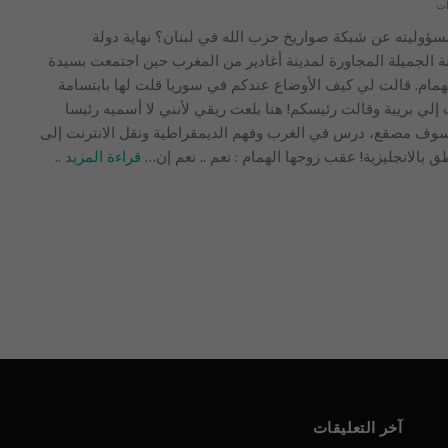
لمسؤوليته عن شبكة صواريخ حزب الله في لبنان؟ نهاية دولة
ة الجميلة المجاورة لمدينة أغادير من المغرب حين اجتمعت بسيدة
همام. قالت لي كيف الأوضاع عندكم في سوريا قلت لها بابتسامة
إلي بريبة وقالت رئيسكم! هنا بلعت ريقي لأنني لا أسميه رئيسا
سوف مصقع، درس في الغرب وفهم الديمقراطية ونقل الانترنت إلى
 بالانجليزية! عقب زوجها الهمام : نعم .. نعم إن
…
قراءة المزيد ..
آخر التعليقات