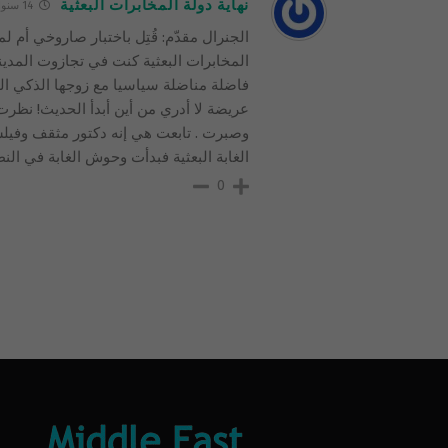
نهاية دولة المخابرات البعثية
14 سنوات
الجنرال مقدّم: قُتِل باختبار صاروخي أم 
المخابرات البعثية كنت في تجازوت المدين
فاضلة مناضلة سياسيا مع زوجها الذكي ال
عريضة لا أدري من أين أبدأ الحديث! نظرت 
وصبرت . تابعت هي إنه دكتور مثقف وفيل
الغابة البعثية فبدأت وحوش الغابة في النطق
0