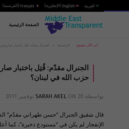
العربية
English
(
الإنجليزية
)
Français
(
الفرنسية
)
الصفحة الرئيسية
»
أنت الآن تتصفح:
الرئيسية
الجنرال مقدّم: قُتِل باختبار صارو
الجنرال مقدّم: قُتِل باختبار 
حزب الله في لبنان؟
بواسطة
20 نوفمبر 2011
ON
SARAH AKEL
الإنفجار لم يكن في “مستودع ذخيرة”، كما أعل