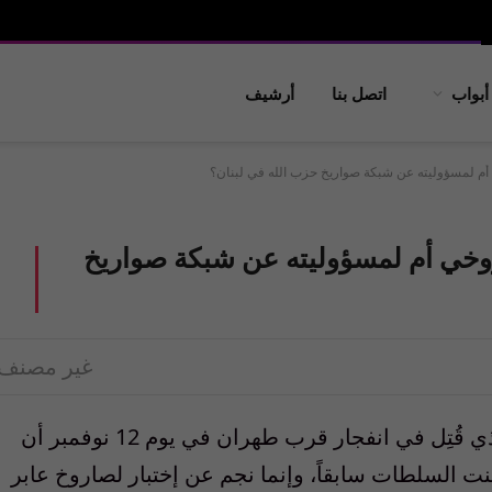
أبواب
اتصل بنا
أرشيف
خي أم لمسؤوليته عن شبكة صواريخ حزب الله في لبنان؟
صاروخي أم لمسؤوليته عن شبكة صواريخ
غير مصنف
قال شقيق الجنرال “حسن طهراني مقدّم” الذي قُتِل في انفجار قرب طهران في يوم 12 نوفمبر أن
نت السلطات سابقاً، وإنما نجم عن إختبار لصاروخ عابر