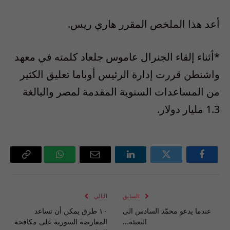
أعد هذا الملخص المقرر هاري ريس.
*أثناء إلقاء الجنرال عاموس جلعاد كلمته في معهد
واشنطن قررت إدارة الرئيس أوباما تعليق الكثير
من المساعدات السنوية المقدمة لمصر والبالغة
1.3 مليار دولار.
فيسبوك
تويتر
لينكدإن
البريد
واتساب
Copy
الإلكتروني
Link
السابق
التالي
عندما يدعو محمّد السادس الى
١٠ طرق يمكن أن تساعد
التعبئة…
المعارضة السورية على مكافحة