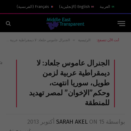
العربية
English
(
الإنجليزية
)
Français
(
الفرنسية
)
»
أنت الآن تتصفح:
الرئيسية
الجنرال عاموس جلعاد: لا ديمقراطية عربية لزمن طويل، سوريا انتهت، وحكم”الإخوان” لمصر تهديد للمنطقة
الجنرال عاموس جلعاد: لا
ديمقراطية عربية لزمن
طويل، سوريا انتهت،
وحكم”الإخوان” لمصر تهديد
للمنطقة
بواسطة
15 أكتوبر 2013
ON
SARAH AKEL
غير مصنف