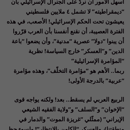
أسهل الأمور أن نردّ على الجنرال الإسرائيلي بأن
“ديمقراطيته” لا تشمل ٤ ملايين فلسطيني
يعيشون تحت الحكم الإسرائيلي! الأصعب، في هذه
الفترة العصيبة، أن نقنع أنفسنا بأن العرب قرّروا
أن يبنوا “دولا” عصرية “مدنية”، وأن يضعوا “باعة
الدين” و”العسكر” خارج السياسة! نظرية
“المؤامرة الإسرائيلية”
ربما.. الأهم هو “مؤامرة التخلّف”، وهذه مؤامرة
“عربية” بالدرجة الأولى!
الربيع العربي لم يسقط.. بعد! ولكنه يواجه قوى
“الإخوان” و”السلف” و”ولاية الفقيه الشيعي
الإيراني” (ممثّلي “غريزة الموت” والدمار في
منطقتنا)، والعسكر “الكامن بالإنتظار”! ولسوء حظ