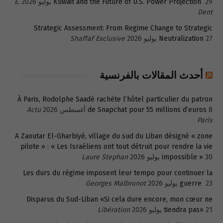
29 يوليو 2026
Kuwait and the Future of U.S. Power Projection
E.
Dent
Strategic Assessment: From Regime Change to Strategic
27 يوليو 2026
Neutralization
Shaffaf Exclusive
أحدث المقالات بالفرنسية
À Paris, Rodolphe Saadé rachète l’hôtel particulier du patron
8 أغسطس 2026
de Snapchat pour 55 millions d’euros
Actu
Paris
A Zaoutar El-Gharbiyé, village du sud du Liban désigné « zone
pilote » : « Les Israéliens ont tout détruit pour rendre la vie
30 يوليو 2026
impossible »
Laure Stephan
Les durs du régime imposent leur tempo pour continuer la
23 يوليو 2026
guerre
Georges Malbrunot
Disparus du Sud-Liban «Si cela dure encore, mon cœur ne
21 يوليو 2026
tiendra pas»
Libération