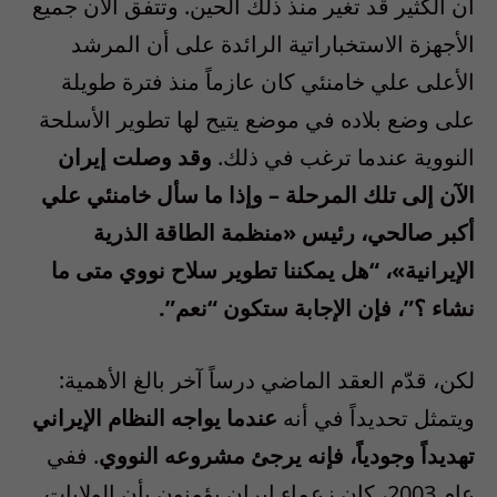
أن الكثير قد تغير منذ ذلك الحين. وتتفق الآن جميع
الأجهزة الاستخباراتية الرائدة على أن المرشد
الأعلى علي خامنئي كان عازماً منذ فترة طويلة
على وضع بلاده في موضع يتيح لها تطوير الأسلحة
النووية عندما ترغب في ذلك.
وقد وصلت إيران
الآن إلى تلك المرحلة – وإذا ما سأل خامنئي علي
أكبر صالحي، رئيس «منظمة الطاقة الذرية
الإيرانية»، “هل يمكننا تطوير سلاح نووي متى ما
نشاء ؟”، فإن الإجابة ستكون “نعم”.
لكن، قدّم العقد الماضي درساً آخر بالغ الأهمية:
ويتمثل تحديداً في أنه
عندما يواجه النظام الإيراني
تهديداً وجودياً، فإنه يرجئ مشروعه النووي
. ففي
عام 2003، كان زعماء إيران يؤمنون بأن الولايات