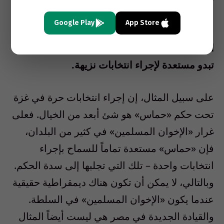
ملاءمة هو السعي لإرساء الاستقرار استناداً إلى
Google Play
App Store
النفوذ الأمريكي.
إن الديمقراطية غير ملائمة في
المنطقة في الوقت الراهن لأن البلدان العربية لا
تبدو مستعدة لإجراء انتخابات نزيهة.
على سبيل المثال، إن إجراء انتخابات حرة في غزة
تحت حكم «حماس» هو شئ أبعد من الخيال. فعلى
غرار «الإخوان المسلمين» في كثير من البلدان،
فإن «حماس» مستعدة تماماً للسماح بإجراء
انتخابات واحدة – تلك التي تجلبها إلى سدة الحكم.
وبالتالي، لا يمكن أن تكون هناك ديمقراطية حقيقية
عندما يكون «الإخوان المسلمين» في السلطة.
والقيادة الجديدة في مصر هي ليست أيضاً المثال