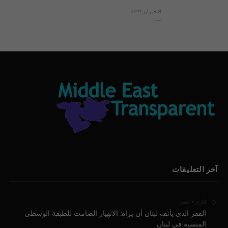
3 فبراير 2011
بيان الأقباط وحتمية التغيير ودعوة للتوقيع
آخر التعليقات
على
قارىء
الفقر الذي يأنف لبنان أن يراه: الانهيار الصامت للطبقة الوسطى
المنسية في لبنان