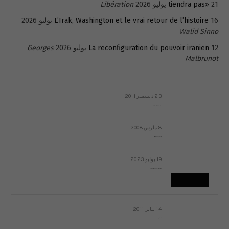
21 يوليو 2026
tiendra pas»
Libération
16 يوليو 2026
L’Irak, Washington et le vrai retour de l’histoire
Walid Sinno
12 يوليو 2026
La reconfiguration du pouvoir iranien
Georges
Malbrunot
23 ديسمبر 2011
عائلة المهندس طارق الربعة: أين دولة القانون والموسسات؟
8 مارس 2008
رسالة مفتوحة لقداسة البابا شنوده الثالث
19 يوليو 2023
إشكاليات التقويم الهجري، وهل يجدي هذا التقويم أيُ نفع؟
14 يناير 2011
ماذا يحدث في ليبيا اليوم الجمعة؟